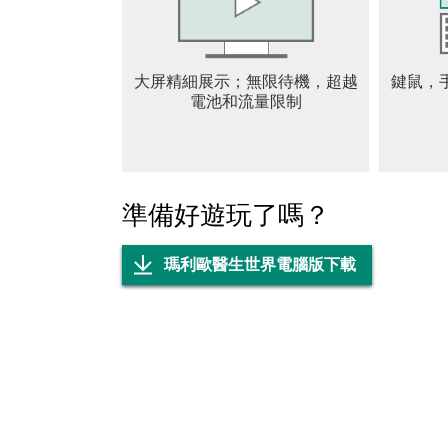
※應用程式可免費下載。
※內有部分付費內容。
※需網路連線才能遊玩，可能會有網路數據費
大屏精細展示；無限待機，超越
鍵鼠，
※請勿長時間持續使用，並請適度休息。
電池和流量限制
使用條款:https://support.drmario-world.com/eu
準備好遊玩了嗎？
瑪利歐醫生世界電腦版下載