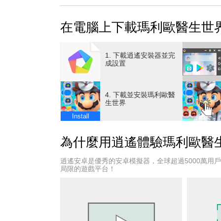
在過程中，玩家可以讓膠囊變為半顆後再使用
更可以投進膠囊後「更換」改變使用順序。
在電腦上下載瑪利歐醫生世
從各種不同角度仔細思考，進而消滅病毒吧。
■充滿機關的關卡
不消滅相鄰的病毒就無法消除的「磚塊」。
1. 下載逍遙安裝器並完
不消除相同顏色的鑰匙就無法開啟的「柵欄」
成設置
如果上方沒有障礙物的話，就會不停向上飄浮
超過600個以上充滿機關的關卡。
4. 下載並安裝瑪利歐醫
而且每2週就會追加全新關卡。
生世界
■瑪利歐一行人變成了醫生！？
Install
瑪利歐、路易吉、碧姬公主、庫巴、耀西、奇
天兔、慢慢龜、球蓋姆……
為什麼用逍遙體驗瑪利歐醫
超過30名以上的角色將換上白袍登場。
角色們將以各式各樣的技能協助玩家通過關卡
逍遙安卓是優秀的安卓模擬器，全球超過5000萬用
■考驗靈機一動的智慧與速度的VS模式
局限的遊戲平台！
可以和朋友及世界各地的勁敵進行線上對戰。
在VS模式中是無法慢慢考慮清楚再行動的。
靈機一動的智慧、速度、手指的靈巧度。
可以享受與關卡模式截然不同的白熱化對戰。