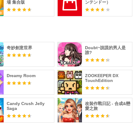
場 集合版
ンテンドー）
奇妙創意世界
Doubt~說謊的男人是
誰?
Dreamy Room
ZOOKEEPER DX
TouchEdition
Candy Crush Jelly
改裝作戰日記 - 合成&戀
Saga
愛之旅