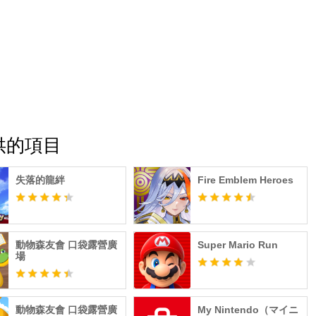
.提供的項目
失落的龍絆
Fire Emblem Heroes
動物森友會 口袋露營廣
Super Mario Run
場
動物森友會 口袋露營廣
My Nintendo（マイニ