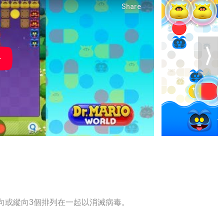
向或縱向3個排列在一起以消滅病毒。
。