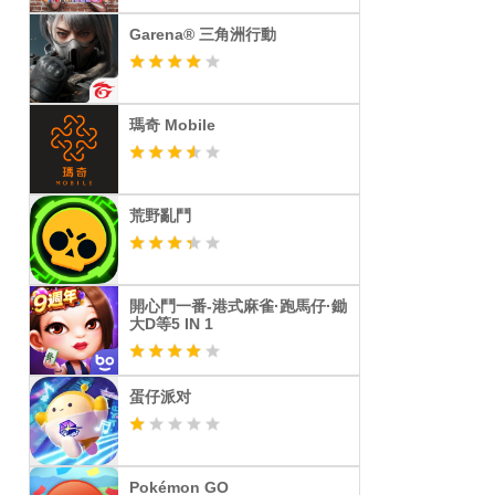
Garena® 三角洲行動
瑪奇 Mobile
荒野亂鬥
開心鬥一番-港式麻雀·跑馬仔·鋤
大D等5 IN 1
蛋仔派对
Pokémon GO