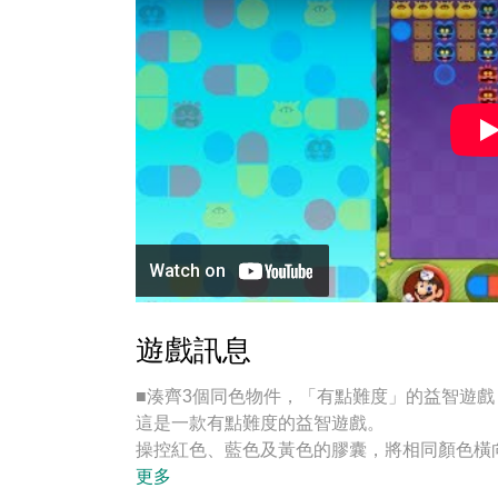
遊戲訊息
■湊齊3個同色物件，「有點難度」的益智遊戲
這是一款有點難度的益智遊戲。
操控紅色、藍色及黃色的膠囊，將相同顏色橫
只要在用完膠囊之前將病毒全部消滅即為過關
更多