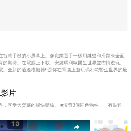
在智慧手機的小屏幕上。像職業選手一樣用鍵盤和滑鼠來全面
有的期待。在電腦上下載、安裝瑪利歐醫生世界並盡情遊玩。
電。全新的逍遙模擬器9是你在電腦上遊玩瑪利歐醫生世界的最
讓瑪利歐醫生世界宛如電腦遊戲；我們，用嫻熟的技術編程，
虛擬化引擎釋放你電腦的全部潛力，一切都入絲般順滑。我們
玩的樂趣！
&影片
，享受大熒幕的暢快體驗。 ■湊齊3個同色物件，「有點難