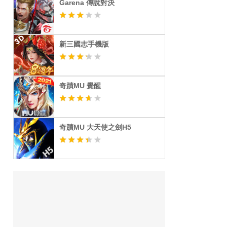
Garena 傳說對決
新三國志手機版
奇蹟MU 覺醒
奇蹟MU 大天使之劍H5