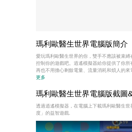
瑪利歐醫生世界電腦版簡介
愛玩瑪利歐醫生世界的你，雙手不應該被束縛
控制你的遊戲吧。逍遙模擬器給你提供了你所
再也不用擔心剩餘電量、流量消耗和煩人的來
佳選擇！我们用心準備，完美的按鍵映射系統
更多
逍遙多開器讓所有遊戲開好開滿；獨一無二的
不僅在意你怎樣遊玩，更在意如何讓你享受遊
瑪利歐醫生世界電腦版截圖
透過逍遙模擬器，在電腦上下載瑪利歐醫生世界
度」的益智遊戲.