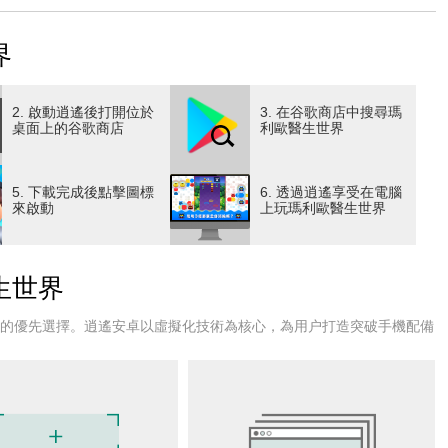
，或是使用「穿透」將膠囊拖曳移動至空位，
界
2. 啟動逍遙後打開位於
3. 在谷歌商店中搜尋瑪
。
桌面上的谷歌商店
利歐醫生世界
的「泡泡」。
5. 下載完成後點擊圖標
6. 透過逍遙享受在電腦
來啟動
上玩瑪利歐醫生世界
諾比奧、瓦利歐、瓦路易吉、黛西公主、羅潔塔、森喜剛、偷
生世界
。
戶的優先選擇。逍遙安卓以虛擬化技術為核心，為用户打造突破手機配備