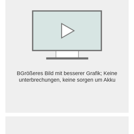
verschiedene Kombinationen aus und finde so die
für dich beste Strategie!
■ Teste dein Geschick im Versusmodus!
• Beim Online-Spiel kannst du gegen andere
Spieler und Rivalen aus aller Welt antreten, um dir
Versuspunkte zu erkämpfen und im Rang
aufzusteigen.
• Finde die beste Kombination aus Doktor und
Assistenten, um nach dem Sieg zu greifen!
• In diesen hitzigen Spielen kannst du dir eine
Abwechslung vom Reisemodus gönnen und dabei
BGrößeres Bild mit besserer Grafik; Keine
nicht nur Geschick und Reaktionsfähigkeit, sondern
unterbrechungen, keine sorgen um Akku
auch dein strategisches Denken testen.
Hinweise:
• Diese App steht als kostenloser Download zur
Verfügung und bietet optionale In-App-Käufe.
• Eine stabile Internetverbindung sowie ein
kompatibles Smart-Gerät werden benötigt. Es
können zusätzliche Kosten entstehen.
• Diese App enthält möglicherweise Werbung.