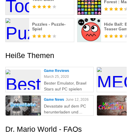
Forest : Matc
Puzzles - Puzzle-
Hide Ball: Bra
Spiel
Teaser Game
Heiße Themen
Game Reviews
March 25, 2020
Bester Emulator, Brawl
Stars auf PC spielen
Game News
June 12, 2026
Devastate auf dem PC
herunterladen und
spielen: Der ultimative
Gaming-Guide mit MEmu
Dr. Mario World - FAQs
Play