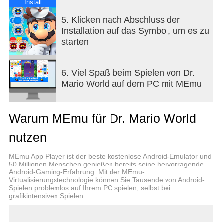
gestoppt werden!
Install
• Entdecke neue Level, die alle zwei Wochen
5. Klicken nach Abschluss der
hinzugefügt werden.
Installation auf das Symbol, um es zu
• Vergleiche deinen Punktestand und Fortschritt mit
starten
deinen Freunden!
■ Ist ein Doktor anwesend?
• Eine bunte Horde Viren hält die Welt von Dr.
6. Viel Spaß beim Spielen von Dr.
Mario in Atem! Dr. Mario und mehr als 30 seiner
Mario World auf dem PC mit MEmu
Freunde haben sich ihre weißen Kittel
übergeworfen und Kapseln geschnappt! Sie sind
bereit, diesen lästigen Viren den Garaus zu
Warum MEmu für Dr. Mario World
machen.
• Dr. Mario ist aber nicht der einzige Doktor im
nutzen
Dienst — Dr. Luigi, Dr. Peach, Dr. Bowser, Dr.
Yoshi, Dr. Toad, Dr. Wario, Dr. Waluigi, Dr. Daisy,
MEmu App Player ist der beste kostenlose Android-Emulator und
Dr. Rosalina, Dr. Donkey Kong, Dr. Mopsie, Dr.
50 Millionen Menschen genießen bereits seine hervorragende
Android-Gaming-Erfahrung. Mit der MEmu-
Koopa, Dr. Lakitu und andere Figuren sind auch mit
Virtualisierungstechnologie können Sie Tausende von Android-
von der Partie und bereit, deinem Team
Spielen problemlos auf Ihrem PC spielen, selbst bei
beizutreten!
grafikintensiven Spielen.
• Doktoren und Assistenten verfügen über
einzigartige Talente. Probiere also ruhig