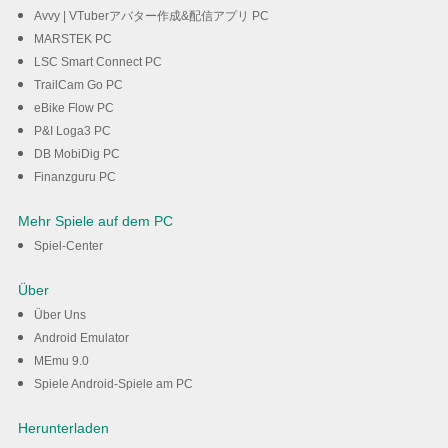
Avvy | VTuberアバター作成&配信アプリ PC
MARSTEK PC
LSC Smart Connect PC
TrailCam Go PC
eBike Flow PC
P&I Loga3 PC
DB MobiDig PC
Finanzguru PC
Mehr Spiele auf dem PC
Spiel-Center
Über
Über Uns
Android Emulator
MEmu 9.0
Spiele Android-Spiele am PC
Herunterladen