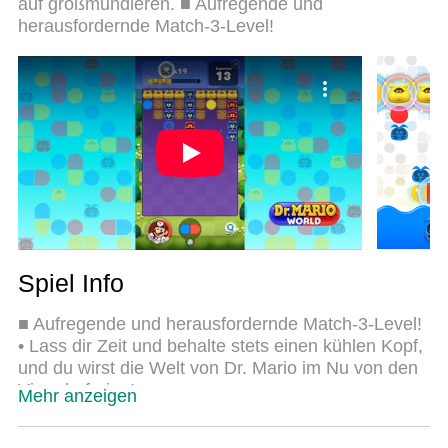
auf großmundieren. ■ Aufregende und
spielen. Das exquisite voreingestellte
herausfordernde Match-3-Level!
Tastaturbelegungssystem, das mit unserem
Fachwissen vorbereitet wurde, macht Dr. Mario
World zu einem echten PC-Spiel. Der MEmu Multi-
Instanz-Manager ermöglicht das Spielen von 2 oder
mehr Konten auf demselben Gerät. Und das
Wichtigste: Unsere exklusive Emulations-Engine
kann das volle Potenzial Ihres PCs freisetzen und
für reibungslose Abläufe sorgen.
Spiel Info
■ Aufregende und herausfordernde Match-3-Level!
• Lass dir Zeit und behalte stets einen kühlen Kopf,
und du wirst die Welt von Dr. Mario im Nu von den
Viren befreien!
Mehr anzeigen
• Tippe, rotiere und manövriere rote, blaue und
gelbe Kapseln, um Viren zu beseitigen. Bilde