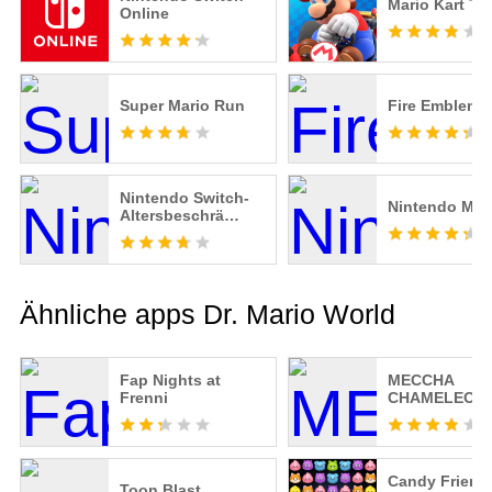
Mario Kart To
Online
Super Mario Run
Fire Emblem 
Nintendo Switch-
Nintendo Mus
Altersbeschrä…
Ähnliche apps Dr. Mario World
Fap Nights at
MECCHA
Frenni
CHAMELEON
Candy Friend
Toon Blast