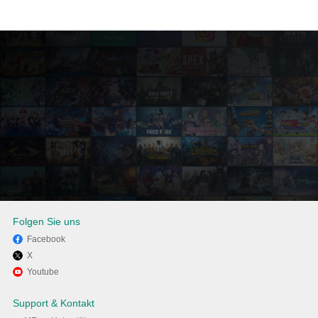
Folgen Sie uns
Facebook
X
Viel Spaß beim Spielen von
Youtube
Dr. Mario World auf dem PC
Support & Kontakt