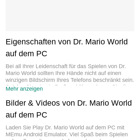
Eigenschaften von Dr. Mario World
auf dem PC
Bei all Ihrer Leidenschaft für das Spielen von Dr.
Mario World sollten Ihre Hände nicht auf einen
winzigen Bildschirm Ihres Telefons beschränkt sein.
Spielen Sie wie ein Profi und übernehmen Sie die
Mehr anzeigen
volle Kontrolle über Ihr Spiel mit Tastatur und Maus.
MEmu bietet Ihnen all die Dinge, die Sie erwarten.
Bilder & Videos von Dr. Mario World
Laden Sie Dr. Mario World herunter und spielen Sie
auf dem PC
es auf dem PC. Spielen Sie so lange, wie Sie
wollen, ohne Grenzwerte für Akku, mobile Daten
Laden Sie Play Dr. Mario World auf dem PC mit
und störende Anrufe. Das brandneue MEmu 9 ist
MEmu Android Emulator. Viel Spaß beim Spielen
die beste Wahl, um Dr. Mario World auf dem PC zu