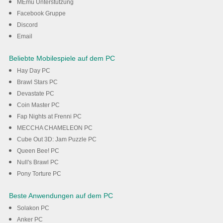
mit MEmu
MEmu Unterstützung
Facebook Gruppe
Discord
Herunterladen
Email
Beliebte Mobilespiele auf dem PC
Hay Day PC
Brawl Stars PC
Devastate PC
Coin Master PC
Fap Nights at Frenni PC
MECCHA CHAMELEON PC
Cube Out 3D: Jam Puzzle PC
Queen Bee! PC
Null's Brawl PC
Pony Torture PC
Beste Anwendungen auf dem PC
Solakon PC
Anker PC