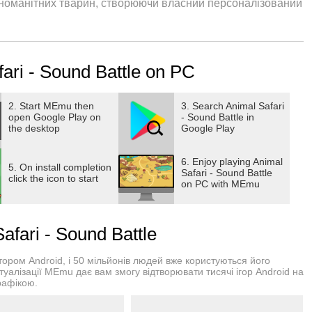
ізноманітних тварин, створюючи власний персоналізований
ari - Sound Battle on PC
2. Start MEmu then
3. Search Animal Safari
open Google Play on
- Sound Battle in
the desktop
Google Play
6. Enjoy playing Animal
5. On install completion
Safari - Sound Battle
click the icon to start
on PC with MEmu
fari - Sound Battle
ром Android, і 50 мільйонів людей вже користуються його
туалізації MEmu дає вам змогу відтворювати тисячі ігор Android на
рафікою.