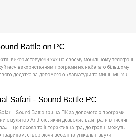
Sound Battle on PC
рати, використовуючи ххх на своєму мобільному телефоні,
оджуйтеся використанням програми на набагато більшому
 свого додатка за допомогою клавіатури та миші. MEmu
 очікували: швидка установка та просте налаштування,
більше обмежень від акумулятора, мобільних даних та
ий вибір використання Animal Safari - Sound Battle на
al Safari - Sound Battle PC
поглинання менеджер із кількома примірниками
рахунків. І найголовніше, наш ексклюзивний емуляційний
fari - Sound Battle гри на ПК за допомогою програми
ого ПК, зробити все гладким і приємним.
й емулятор Android, який дозволяє вам грати в тисячі
ва» – це весела та інтерактивна гра, де гравці можуть
 тваринам, створюючи веселі та унікальні звуки.