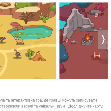
ла та інтерактивна гра, де гравці можуть записувати
створюючи веселі та унікальні звуки. Досліджуйте карту,