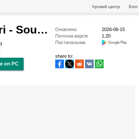
Ігровий центр
Блог
Animal Safari - Sound Battle
Оновлено
2026-06-15
Поточна версія
1.20
Постачальник
і
share to:
le on PC