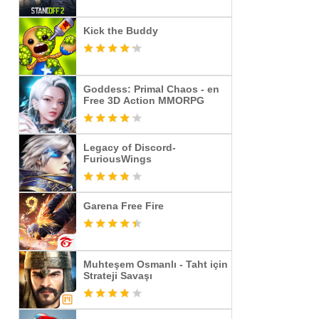
Kick the Buddy
Goddess: Primal Chaos - en
Free 3D Action MMORPG
Legacy of Discord-
FuriousWings
Garena Free Fire
Muhteşem Osmanlı - Taht için
Strateji Savaşı