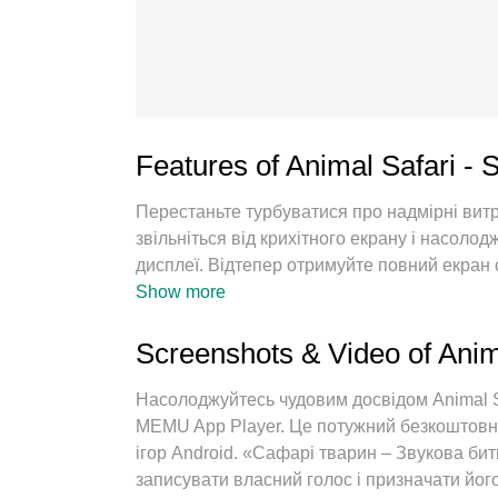
Features of Animal Safari - 
Перестаньте турбуватися про надмірні вит
звільніться від крихітного екрану і насол
дисплеї. Відтепер отримуйте повний екран
пропонує вам усі дивовижні функції, які ви
Show more
інтуїтивно зрозумілі елементи керування, 
тривожних дзвінків. Новий MEmu 9 - найкращ
Screenshots & Video of Anim
вашому комп’ютері. За допомогою нашого 
одночасно дозволяє відкрити 2 або більше 
Насолоджуйтесь чудовим досвідом Animal Sa
двигун може вивільнити весь потенціал ваш
MEMU App Player. Це потужний безкоштовни
ігор Android. «Сафарі тварин – Звукова бит
записувати власний голос і призначати його