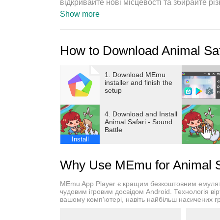
відкривайте нові місцевості та збирайте р
зоопарк.
Show more
How to Download Animal Saf
1. Download MEmu
installer and finish the
setup
4. Download and Install
Animal Safari - Sound
Battle
Install
Why Use MEmu for Animal Sa
MEmu App Player є кращим безкоштовним емулято
чудовим ігровим досвідом Android. Технологія вір
вашому комп'ютері, навіть найбільш насичених г