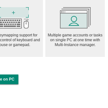
eymapping support for
Multiple game accounts or tasks
 control of keyboard and
on single PC at one time with
ouse or gamepad.
Multi-Instance manager.
le on PC