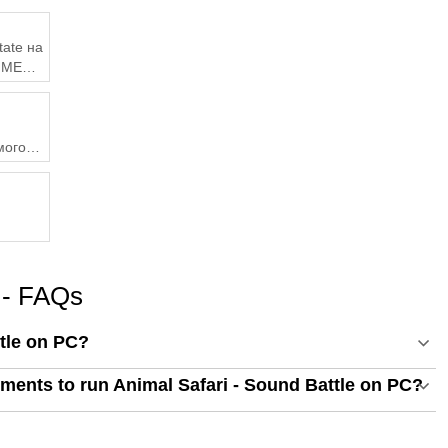
tate на
з MEmu
омогою
e - FAQs
ttle on PC?
ents to run Animal Safari - Sound Battle on PC?