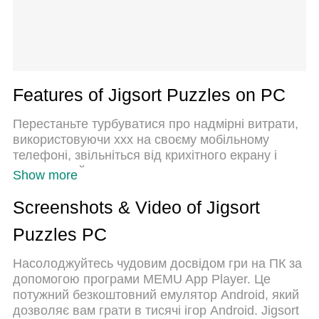
Features of Jigsort Puzzles on PC
Перестаньте турбуватися про надмірні витрати,
використовуючи ххх на своєму мобільному
телефоні, звільніться від крихітного екрану і
насолоджуйтеся використанням програми на
Show more
набагато більшому дисплеї. Відтепер отримуйте
повний екран свого додатка за допомогою
Screenshots & Video of Jigsort
клавіатури та миші. MEmu пропонує вам усі
Puzzles PC
дивовижні функції, які ви очікували: швидка
установка та просте налаштування, інтуїтивно
Насолоджуйтесь чудовим досвідом гри на ПК за
зрозумілі елементи керування, більше обмежень
допомогою програми MEMU App Player. Це
від акумулятора, мобільних даних та тривожних
потужний безкоштовний емулятор Android, який
дзвінків. Новий MEmu 9 - найкращий вибір
дозволяє вам грати в тисячі ігор Android. Jigsort
використання Jigsort Puzzles на вашому