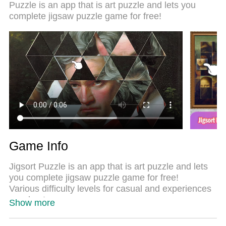
Puzzle is an app that is art puzzle and lets you
комп’ютері. За допомогою нашого поглинання
complete jigsaw puzzle game for free!
менеджер із кількома примірниками одночасно
дозволяє відкрити 2 або більше рахунків. І
найголовніше, наш ексклюзивний емуляційний
двигун може вивільнити весь потенціал вашого
ПК, зробити все гладким і приємним.
Game Info
Jigsort Puzzle is an app that is art puzzle and lets
you complete jigsaw puzzle game for free!
Various difficulty levels for casual and experiences
puzzlers!
Show more
Jigsaw puzzles for free which is art puzzle and has
surpassed 500,000 downloads worldwide!