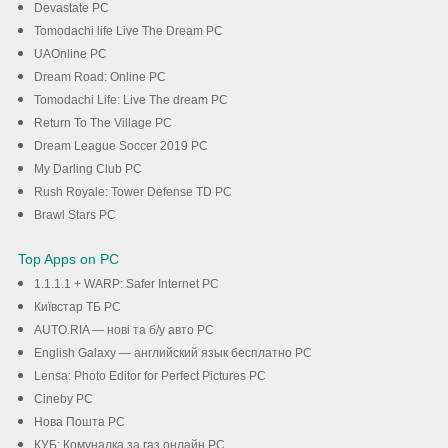
Devastate PC
Tomodachi life Live The Dream PC
UAOnline PC
Dream Road: Online PC
Tomodachi Life: Live The dream PC
Return To The Village PC
Dream League Soccer 2019 PC
My Darling Club PC
Rush Royale: Tower Defense TD PC
Brawl Stars PC
Top Apps on PC
1.1.1.1 + WARP: Safer Internet PC
Київстар TБ PC
AUTO.RIA — нові та б/у авто PC
English Galaxy — английский язык бесплатно PC
Lensa: Photo Editor for Perfect Pictures PC
Cineby PC
Нова Пошта PC
КУБ: Комуналка за газ онлайн PC