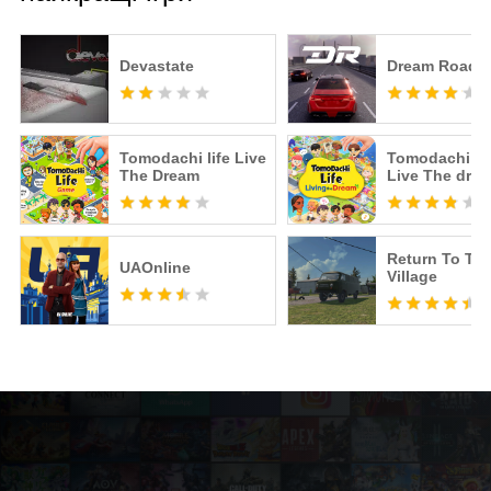
Devastate
Dream Road: 
Tomodachi life Live
Tomodachi Li
The Dream
Live The dre
Return To Th
UAOnline
Village