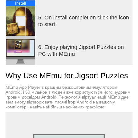
- Candy Crush
Install
- Homescapes
- Matching Tons
5. On install completion click the icon
- Gardenscape
to start
- Lily's Gardening Adventure
- Tile Master
Notes:
6. Enjoy playing Jigsort Puzzles on
This game is free to play.
PC with MEmu
You can enjoy playing this game more by making
in-app purchases.
Why Use MEmu for Jigsort Puzzles
MEmu App Player є кращим безкоштовним емулятором
Android, і 50 мільйонів людей вже користуються його чудовим
ігровим досвідом Android. Технологія віртуалізації MEmu дає
вам змогу відтворювати тисячі ігор Android на вашому
комп'ютері, навіть найбільш насичених графікою.