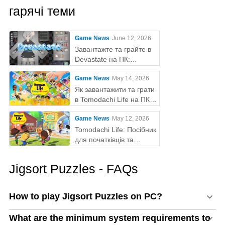
гарячі теми
Game News
June 12, 2026
Завантажте та грайте в
Devastate на ПК:
остаточний ігровий гайд
Game News
May 14, 2026
з MEmu Play
Як завантажити та грати
в Tomodachi Life на ПК
за допомогою MEmu
Game News
May 12, 2026
Tomodachi Life: Посібник
для початківців та
поради
Jigsort Puzzles - FAQs
How to play Jigsort Puzzles on PC?
What are the minimum system requirements to