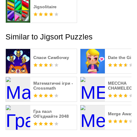
Jigsolitaire
Similar to Jigsort Puzzles
Спаси Симбочку
Date the Girl 
Математичні ігри -
MECCHA
Crossmath
CHAMELEON
Гра пазл
Merge Away!
Об'єднайте 2048