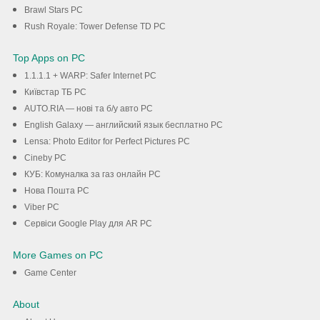
Brawl Stars PC
Rush Royale: Tower Defense TD PC
Top Apps on PC
1.1.1.1 + WARP: Safer Internet PC
Київстар TБ PC
AUTO.RIA — нові та б/у авто PC
English Galaxy — английский язык бесплатно PC
Lensa: Photo Editor for Perfect Pictures PC
Cineby PC
КУБ: Комуналка за газ онлайн PC
Нова Пошта PC
Viber PC
Сервіси Google Play для AR PC
More Games on PC
Game Center
About