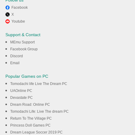
Follow us
Facebook
X
Enjoy playing Hide and Seek:
Youtube
Cat Escape! on PC with MEmu
Support & Contact
MEmu Support
DOWNLOAD
Facebook Group
Discord
Email
Popular Games on PC
Tomodachi life Live The Dream PC
UAOnline PC
Devastate PC
Dream Road: Online PC
Tomodachi Life: Live The dream PC
Return To The Village PC
Princess Doll Games PC
Dream League Soccer 2019 PC