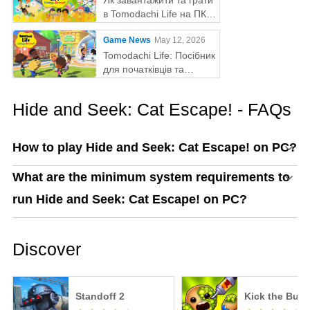
Як завантажити та грати
в Tomodachi Life на ПК
за допомогою MEmu
Game News
May 12, 2026
Tomodachi Life: Посібник
для початківців та
поради
Hide and Seek: Cat Escape! - FAQs
How to play Hide and Seek: Cat Escape! on PC?
What are the minimum system requirements to
run Hide and Seek: Cat Escape! on PC?
Discover
Standoff 2
Kick the Bud