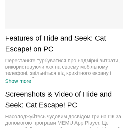
Features of Hide and Seek: Cat
Escape! on PC
Перестаньте турбуватися про надмірні витрати,
використовуючи ххх на своєму мобільному
телефоні, звільніться від крихітного екрану і
насолоджуйтеся використанням програми на
Show more
набагато більшому дисплеї. Відтепер отримуйте
повний екран свого додатка за допомогою
Screenshots & Video of Hide and
клавіатури та миші. MEmu пропонує вам усі
Seek: Cat Escape! PC
дивовижні функції, які ви очікували: швидка
установка та просте налаштування, інтуїтивно
Насолоджуйтесь чудовим досвідом гри на ПК за
зрозумілі елементи керування, більше обмежень
допомогою програми MEMU App Player. Це
від акумулятора, мобільних даних та тривожних