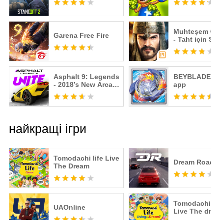
Muhteşem Os
Garena Free Fire
- Taht için Str
Savaşı
Asphalt 9: Legends
BEYBLADE B
- 2018’s New Arcade
app
Racing Game
найкращі ігри
Tomodachi life Live
Dream Road: 
The Dream
Tomodachi Li
UAOnline
Live The dre