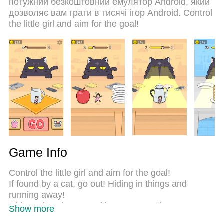
потужний безкоштовний емулятор Android, який
дзвінків. Новий MEmu 9 - найкращий вибір
дозволяє вам грати в тисячі ігор Android. Control
використання Hide and Seek: Cat Escape! на
the little girl and aim for the goal!
вашому комп’ютері. За допомогою нашого
поглинання менеджер із кількома примірниками
одночасно дозволяє відкрити 2 або більше
рахунків. І найголовніше, наш ексклюзивний
емуляційний двигун може вивільнити весь
потенціал вашого ПК, зробити все гладким і
приємним.
Game Info
Control the little girl and aim for the goal!
If found by a cat, go out! Hiding in things and
running away!
Hide and seek game with easy operation.
Show more
◆ How to play