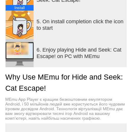
Install
5. On install completion click the icon
to start
6. Enjoy playing Hide and Seek: Cat
Escape! on PC with MEmu
Why Use MEmu for Hide and Seek:
Cat Escape!
MEmu App Player є кращим безкоштовним емулятором
Android, і 50 мільйонів людей вже користуються його чудовим
ігровим досвідом Android. Технологія віртуалізації MEmu дає
вам змогу відтворювати тисячі ігор Android на вашому
комп'ютері, навіть найбільш насичених графікою.