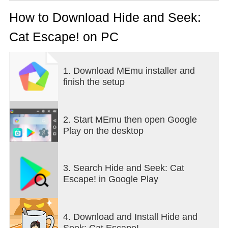
・Start running and aim for the goal
・When a cat appears, tap it to stop!
How to Download Hide and Seek:
・Let's hide behind things so that they cannot be
Cat Escape! on PC
found
◇◇ Sound ◇◇
SE:
1. Download MEmu installer and
MATSU(https://gacuzinn.com/)
finish the setup
2. Start MEmu then open Google
Play on the desktop
3. Search Hide and Seek: Cat
Escape! in Google Play
4. Download and Install Hide and
Seek: Cat Escape!