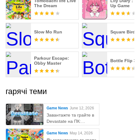
Tomodachi life Live
Lily Diary : D
The Dream
Up Game
Slow Mo Run
Square Bird
Parkour Escape:
Bottle Flip 3D
Obby Master
гарячі теми
Game News
June 12, 2026
Завантажте та грайте в
Devastate на ПК:
остаточний ігровий гайд
Game News
May 14, 2026
з MEmu Play