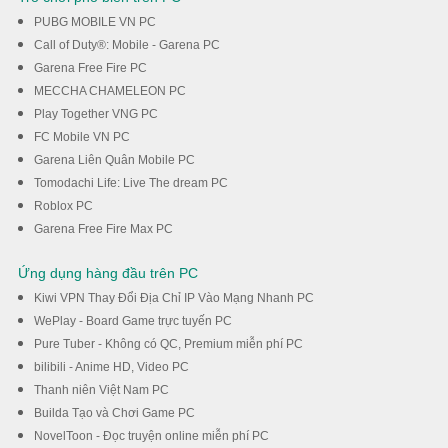
PUBG MOBILE VN PC
Call of Duty®: Mobile - Garena PC
Garena Free Fire PC
MECCHA CHAMELEON PC
Play Together VNG PC
FC Mobile VN PC
Garena Liên Quân Mobile PC
Tomodachi Life: Live The dream PC
Roblox PC
Garena Free Fire Max PC
Ứng dụng hàng đầu trên PC
Kiwi VPN Thay Đổi Địa Chỉ IP Vào Mạng Nhanh PC
WePlay - Board Game trực tuyến PC
Pure Tuber - Không có QC, Premium miễn phí PC
bilibili - Anime HD, Video PC
Thanh niên Việt Nam PC
Builda Tạo và Chơi Game PC
NovelToon - Đọc truyện online miễn phí PC