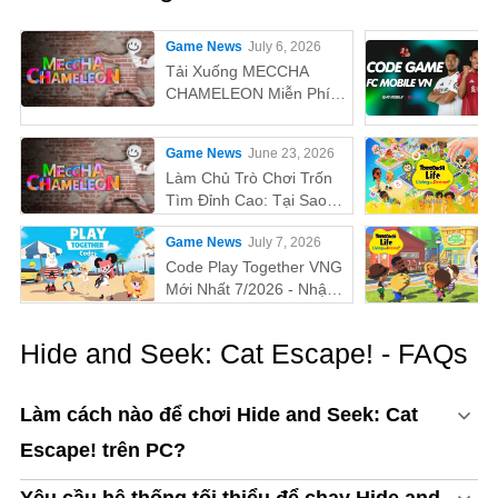
Game News
July 6, 2026
Tải Xuống MECCHA
CHAMELEON Miễn Phí
Trên PC
Game News
June 23, 2026
Làm Chủ Trò Chơi Trốn
Tìm Đỉnh Cao: Tại Sao
MEmu Là Cách Tốt Nhất
Game News
July 7, 2026
Để Chơi MECCHA
CHAMELEON Trên PC!
Code Play Together VNG
Mới Nhất 7/2026 - Nhận
Quà Miễn Phí
Hide and Seek: Cat Escape! - FAQs
Làm cách nào để chơi Hide and Seek: Cat
Escape! trên PC?