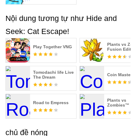
Nội dung tương tự như Hide and
Seek: Cat Escape!
Plants vs Zo
Play Together VNG
Fusion Editio
Tomodachi life Live
Coin Master
The Dream
Plants vs
Road to Empress
Zombies™ 2
chủ đề nóng