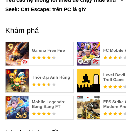
Yêu cầu hệ thống tối thiểu để chạy Hide and
Seek: Cat Escape! trên PC là gì?
Khám phá
Garena Free Fire
FC Mobile VN
Level Devil -
Thời Đại Anh Hùng
Troll Game
Mobile Legends:
FPS Strike Op
Bang Bang FT
Modern Aren