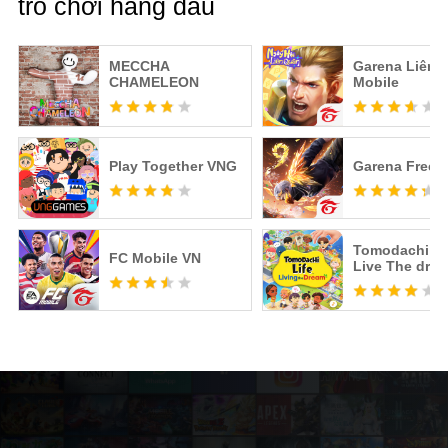
trò chơi hàng đầu
MECCHA
Garena Liên 
CHAMELEON
Mobile
Play Together VNG
Garena Free F
Tomodachi Li
FC Mobile VN
Live The dre