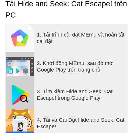
・When a cat appears, tap it to stop!
Tải Hide and Seek: Cat Escape! trên
・Let's hide behind things so that they cannot be
PC
found
◇◇ Sound ◇◇
SE:
1. Tải trình cài đặt MEmu và hoàn tất
MATSU(https://gacuzinn.com/)
cài đặt
2. Khởi động MEmu, sau đó mở
Google Play trên trang chủ
3. Tìm kiếm Hide and Seek: Cat
Escape! trong Google Play
4. Tải và Cài Đặt Hide and Seek: Cat
Escape!