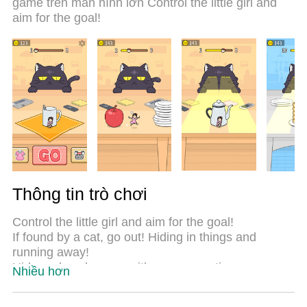
game trên màn hình lớn Control the little girl and
Seek: Cat Escape! trên PC. Với sự chuẩn bị về
aim for the goal!
chuyên môn của chúng tôi, hệ thống sơ đồ bàn
phím tinh tế làm cho Hide and Seek: Cat Escape!
trở thành một trò chơi thực sự trên PC. Trình Quản
lý đa năng, đã được chăm chút bởi sự tiếp thu của
chúng tôi, có thể phát 2 hoặc nhiều tài khoản trên
cùng một thiết bị. Và điều quan trọng nhất, công cụ
mô phỏng độc quyền của chúng tôi có thể phát huy
toàn bộ tiềm năng PC của bạn, giúp mọi thứ hoạt
động trơn tru nhất có thể. Chúng tôi biết rằng quá
trình tận hưởng hạnh phúc ở mỗi trò chơi cũng là
mong muốn của mỗi game thủ, vì vậy các bạn chỉ
cần chơi thôi hãy để chúng tôi quan tâm đến tất cả
Thông tin trò chơi
trải nghiệm đó.
Control the little girl and aim for the goal!
If found by a cat, go out! Hiding in things and
running away!
Hide and seek game with easy operation.
Nhiều hơn
◆ How to play
・Start running and aim for the goal