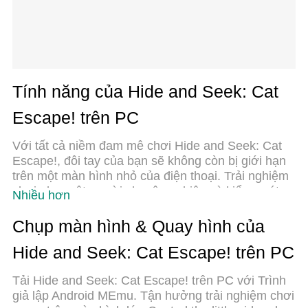
Tính năng của Hide and Seek: Cat
Escape! trên PC
Với tất cả niềm đam mê chơi Hide and Seek: Cat
Escape!, đôi tay của bạn sẽ không còn bị giới hạn
trên một màn hình nhỏ của điện thoại. Trải nghiệm
chơi như một người chuyên nghiệp và kiểm soát
Nhiều hơn
hoàn toàn trò chơi của bạn bằng bàn phím và
chuột. MEmu cung cấp cho bạn tất cả những điều
Chụp màn hình & Quay hình của
mà bạn đang mong đợi. Tải xuống và chơi Hide
Hide and Seek: Cat Escape! trên PC
and Seek: Cat Escape! trên PC. Miễn là bạn muốn
chơi, bởi nó không còn giới hạn về pin, dữ liệu di
Tải Hide and Seek: Cat Escape! trên PC với Trình
động và các cuộc gọi làm phiền. MEmu 9 hoàn
giả lập Android MEmu. Tận hưởng trải nghiệm chơi
toàn là sự lựa chọn tốt nhất để chơi Hide and