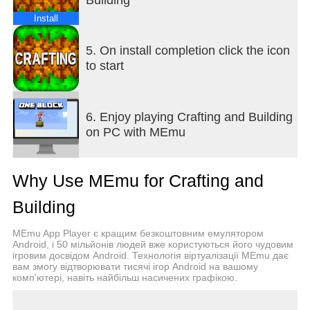
Почніть досліджувати! Ви можете відвідати світ,
побудований вашими друзями! Хто має
Install
найбільшу структуру? Перевірте, чи закінчили
вони свій новий замок, і подайте їм руку, вони
5. On install completion click the icon
повернуть вам згодом! Багатокористувацька гра
to start
- це справді дуже весело!
Багато типів блоків:
6. Enjoy playing Crafting and Building
Є безліч квадратних сортів, що
on PC with MEmu
розповсюджуються від трав’яного квадрата до
дорогоцінного каменю і навіть святині. У вас є
безліч варіантів щодо побудови вашого царства.
Why Use MEmu for Crafting and
Crafting and Building - це інноваційна
Building
безкоштовна будівельна гра, де ви можете грати
з домашніми тваринами, починати неймовірне
MEmu App Player є кращим безкоштовним емулятором
будівництво та грати в багатокористувацькі ігри.
Android, і 50 мільйонів людей вже користуються його чудовим
ігровим досвідом Android. Технологія віртуалізації MEmu дає
вам змогу відтворювати тисячі ігор Android на вашому
Особливості:
комп'ютері, навіть найбільш насичених графікою.
* - Ідеальна гра для всієї родини: хлопчикам і