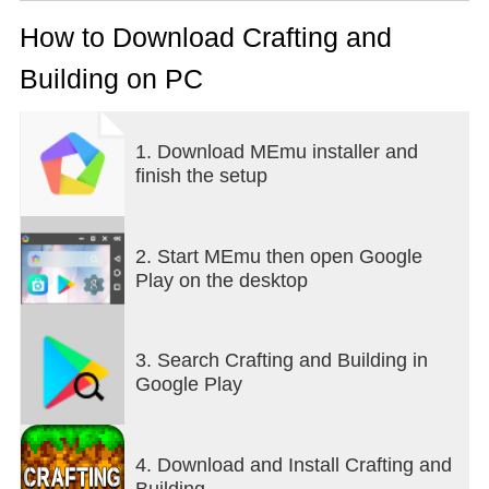
найкращу гру та конструкції. Crafting and Building
- це безкоштовна гра для всієї родини: від дітей,
How to Download Crafting and
хлопців та дівчат до дорослих.
Building on PC
Ігровий процес:
Дізнайтеся, як побудувати свій будинок у замку
1. Download MEmu installer and
або на шахті.
finish the setup
Прикрасьте свій будинок меблями своїх подруг
та власними очима. Дізнайтесь більше і більше, і
ви ніколи не зможете будувати масивні замки та
храми!
2. Start MEmu then open Google
Play on the desktop
Розвідка:
Набридли люди, так? Пограйте зі своїми
собаками, будь ласка! Візьміть собаку чи мишку,
3. Search Crafting and Building in
візьміть коня! На відміну від інших назв, тут
Google Play
немає монстрів, що займаються проектуванням
та конструюванням.
4. Download and Install Crafting and
Пограйте з друзями:
Building