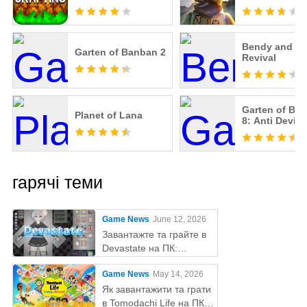
Bendy and th
Garten of Banban 2
Revival
Garten of Ba
Planet of Lana
8: Anti Devil
гарячі теми
Game News
June 12, 2026
Завантажте та грайте в
Devastate на ПК:
остаточний ігровий гайд
Game News
May 14, 2026
з MEmu Play
Як завантажити та грати
в Tomodachi Life на ПК