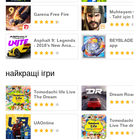
Muhteşem Os
Garena Free Fire
- Taht için Str
Savaşı
Asphalt 9: Legends
BEYBLADE B
- 2018’s New Arcade
app
Racing Game
найкращі ігри
Tomodachi life Live
Dream Road: 
The Dream
Tomodachi Li
UAOnline
Live The dre