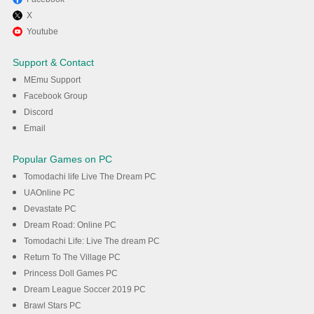
X
Enjoy playing Crafting and
Youtube
Building on PC with MEmu
Support & Contact
MEmu Support
DOWNLOAD
Facebook Group
Discord
Email
Popular Games on PC
Tomodachi life Live The Dream PC
UAOnline PC
Devastate PC
Dream Road: Online PC
Tomodachi Life: Live The dream PC
Return To The Village PC
Princess Doll Games PC
Dream League Soccer 2019 PC
Brawl Stars PC