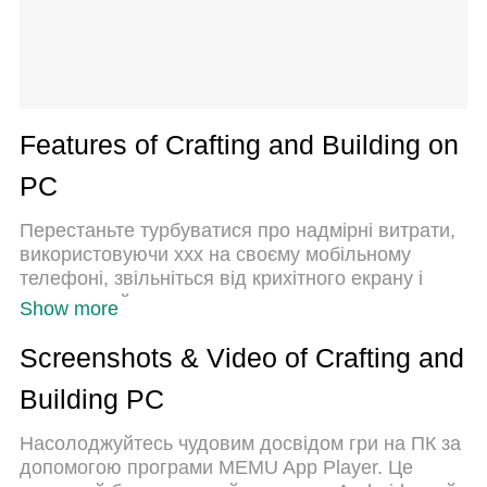
Features of Crafting and Building on
PC
Перестаньте турбуватися про надмірні витрати,
використовуючи ххх на своєму мобільному
телефоні, звільніться від крихітного екрану і
насолоджуйтеся використанням програми на
Show more
набагато більшому дисплеї. Відтепер отримуйте
повний екран свого додатка за допомогою
Screenshots & Video of Crafting and
клавіатури та миші. MEmu пропонує вам усі
Building PC
дивовижні функції, які ви очікували: швидка
установка та просте налаштування, інтуїтивно
Насолоджуйтесь чудовим досвідом гри на ПК за
зрозумілі елементи керування, більше обмежень
допомогою програми MEMU App Player. Це
від акумулятора, мобільних даних та тривожних