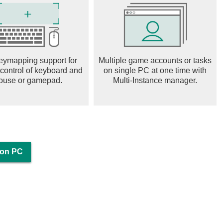
eymapping support for
Multiple game accounts or tasks
 control of keyboard and
on single PC at one time with
ouse or gamepad.
Multi-Instance manager.
 on PC