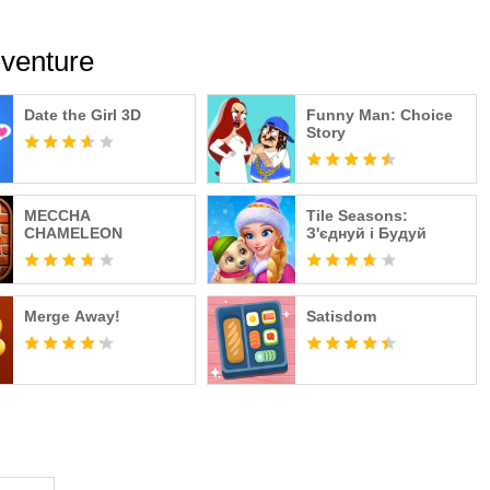
dventure
Date the Girl 3D
Funny Man: Choice
Story
MECCHA
Tile Seasons:
CHAMELEON
З'єднуй і Будуй
Merge Away!
Satisdom