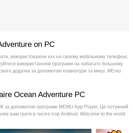
 Adventure on PC
рати, використовуючи ххх на своєму мобільному телефоні,
оджуйтеся використанням програми на набагато більшому
 свого додатка за допомогою клавіатури та миші. MEmu
 очікували: швидка установка та просте налаштування,
більше обмежень від акумулятора, мобільних даних та
щий вибір використання Solitaire Ocean Adventure на
taire Ocean Adventure PC
поглинання менеджер із кількома примірниками
рахунків. І найголовніше, наш ексклюзивний емуляційний
ПК за допомогою програми MEMU App Player. Це потужний
ого ПК, зробити все гладким і приємним.
яє вам грати в тисячі ігор Android. Welcome to the world