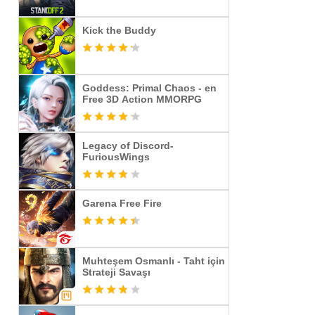
Kick the Buddy
Goddess: Primal Chaos - en
Free 3D Action MMORPG
Legacy of Discord-
FuriousWings
Garena Free Fire
Muhteşem Osmanlı - Taht için
Strateji Savaşı