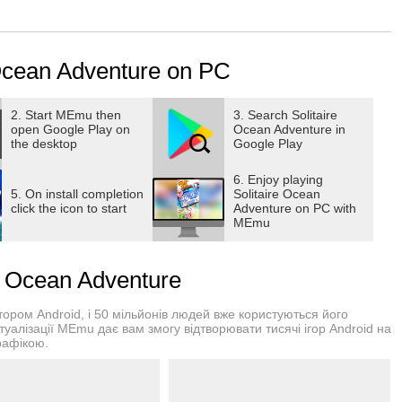
 coins - New bonuses everyday!
n wherever you are.
scover them today!
Ocean Adventure on PC
 friends or compete against yourself.
 you want to play Solitaire Ocean Adventure.
 the card game, but also enjoy the ocean adventure world!
2. Start MEmu then
3. Search Solitaire
open Google Play on
Ocean Adventure in
the game and become a hero of the ocean world right now!
the desktop
Google Play
6. Enjoy playing
5. On install completion
Solitaire Ocean
click the icon to start
Adventure on PC with
he level
MEmu
e Ocean Adventure
experience
 to save the fish
ром Android, і 50 мільйонів людей вже користуються його
gin your exciting adventure with Solitaire Ocean Adventure
туалізації MEmu дає вам змогу відтворювати тисячі ігор Android на
рафікою.