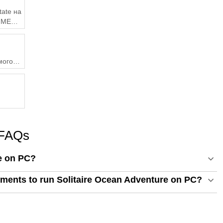
tate на
з MEmu
омогою
 FAQs
e on PC?
ments to run Solitaire Ocean Adventure on PC?