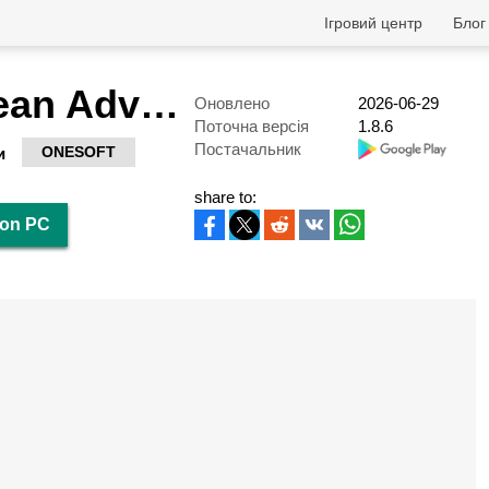
Ігровий центр
Блог
Solitaire Ocean Adventure
Оновлено
2026-06-29
Поточна версія
1.8.6
Постачальник
ONESOFT
и
share to:
 on PC