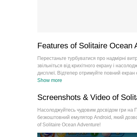
Features of Solitaire Ocean
Перестаньте турбуватися про надмірні вит
звільніться від крихітного екрану і насол
дисплеї. Відтепер отримуйте повний екран
пропонує вам усі дивовижні функції, які ви
Show more
інтуїтивно зрозумілі елементи керування, 
тривожних дзвінків. Новий MEmu 9 - найкра
Screenshots & Video of Soli
вашому комп’ютері. За допомогою нашого 
одночасно дозволяє відкрити 2 або більше 
Насолоджуйтесь чудовим досвідом гри на 
двигун може вивільнити весь потенціал ваш
безкоштовний емулятор Android, який дозвол
of Solitaire Ocean Adventure!