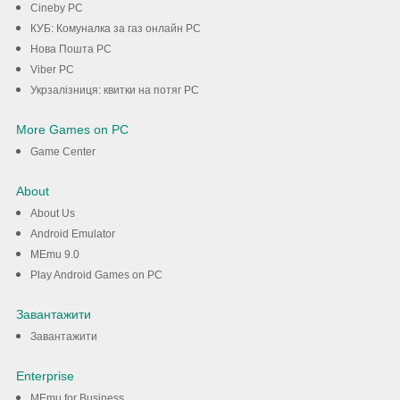
Cineby PC
КУБ: Комуналка за газ онлайн PC
Нова Пошта PC
Viber PC
Укрзалізниця: квитки на потяг PC
More Games on PC
Game Center
About
About Us
Android Emulator
MEmu 9.0
Play Android Games on PC
Завантажити
Завантажити
Enterprise
MEmu for Business