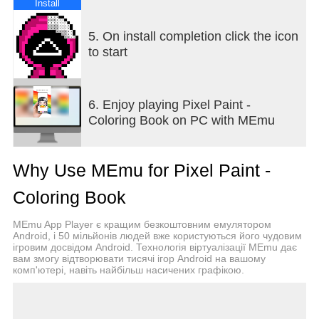
Install
5. On install completion click the icon
to start
6. Enjoy playing Pixel Paint -
Coloring Book on PC with MEmu
Why Use MEmu for Pixel Paint -
Coloring Book
MEmu App Player є кращим безкоштовним емулятором
Android, і 50 мільйонів людей вже користуються його чудовим
ігровим досвідом Android. Технологія віртуалізації MEmu дає
вам змогу відтворювати тисячі ігор Android на вашому
комп'ютері, навіть найбільш насичених графікою.