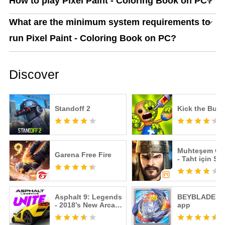
How to play Pixel Paint - Coloring Book on PC?
What are the minimum system requirements to
run Pixel Paint - Coloring Book on PC?
Discover
Standoff 2
Kick the Bud
Muhteşem Os
Garena Free Fire
- Taht için Str
Savaşı
Asphalt 9: Legends
BEYBLADE B
- 2018’s New Arcade
app
Racing Game