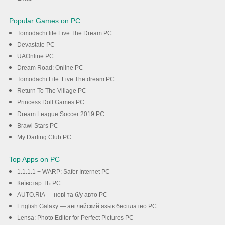
Popular Games on PC
Tomodachi life Live The Dream PC
Devastate PC
UAOnline PC
Dream Road: Online PC
Tomodachi Life: Live The dream PC
Return To The Village PC
Princess Doll Games PC
Dream League Soccer 2019 PC
Brawl Stars PC
My Darling Club PC
Top Apps on PC
1.1.1.1 + WARP: Safer Internet PC
Київстар TБ PC
AUTO.RIA — нові та б/у авто PC
English Galaxy — английский язык бесплатно PC
Lensa: Photo Editor for Perfect Pictures PC