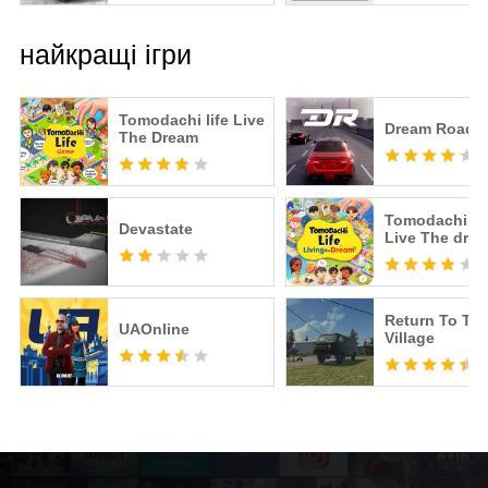
найкращі ігри
Tomodachi life Live
Dream Road: 
The Dream
Tomodachi Li
Devastate
Live The dre
Return To Th
UAOnline
Village