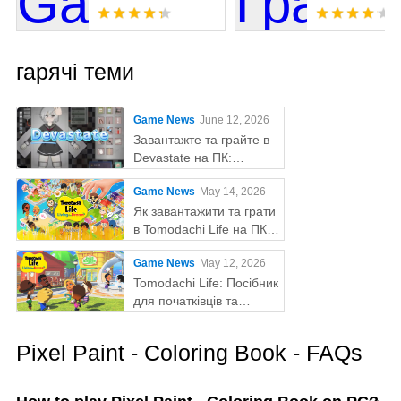
гарячі теми
Game News
June 12, 2026
Завантажте та грайте в
Devastate на ПК:
остаточний ігровий гайд
Game News
May 14, 2026
з MEmu Play
Як завантажити та грати
в Tomodachi Life на ПК
за допомогою MEmu
Game News
May 12, 2026
Tomodachi Life: Посібник
для початківців та
поради
Pixel Paint - Coloring Book - FAQs