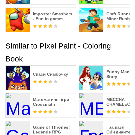
Imposter Smashers
Craft Runner 
- Fun io games
Miner Rush:
Building and
Crafting
Similar to Pixel Paint - Coloring
Book
Funny Man: C
Спаси Симбочку
Story
Математичні ігри -
MECCHA
Crossmath
CHAMELEON
Game of Thrones:
Гра пазл
Legends RPG
Об'єднайте 2