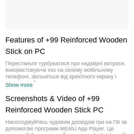
Features of +99 Reinforced Wooden
Stick on PC
Перестаньте турбуватися про надмірні витрати,
використовуючи ххх на своєму мобільному
телефоні, звільніться від крихітного екрану і
насолоджуйтеся використанням програми на
Show more
набагато більшому дисплеї. Відтепер отримуйте
повний екран свого додатка за допомогою
Screenshots & Video of +99
клавіатури та миші. MEmu пропонує вам усі
Reinforced Wooden Stick PC
дивовижні функції, які ви очікували: швидка
установка та просте налаштування, інтуїтивно
Насолоджуйтесь чудовим досвідом гри на ПК за
зрозумілі елементи керування, більше обмежень
допомогою програми MEMU App Player. Це
від акумулятора, мобільних даних та тривожних