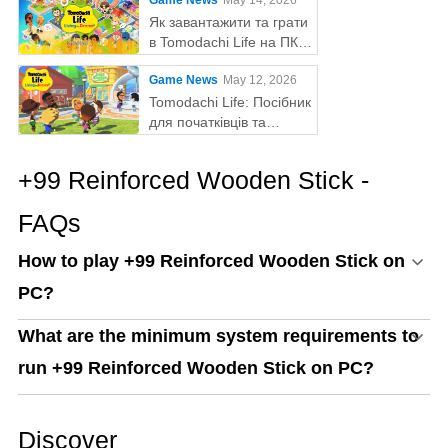
Game News
May 14, 2026
з MEmu Play
Як завантажити та грати
в Tomodachi Life на ПК
за допомогою MEmu
Game News
May 12, 2026
Tomodachi Life: Посібник
для початківців та
поради
+99 Reinforced Wooden Stick -
FAQs
How to play +99 Reinforced Wooden Stick on
PC?
What are the minimum system requirements to
run +99 Reinforced Wooden Stick on PC?
Discover