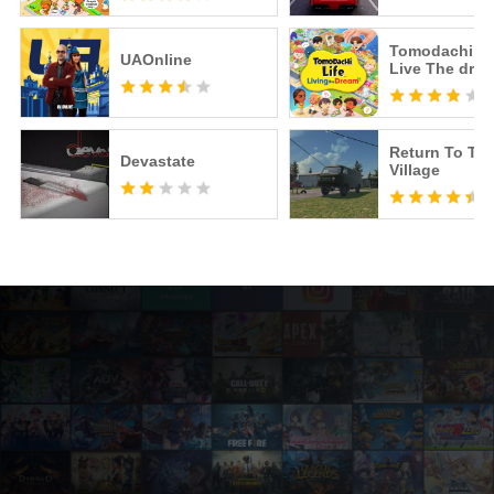
Tomodachi Li
UAOnline
Live The dre
Return To Th
Devastate
Village