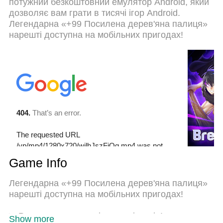
потужний безкоштовний емулятор Android, який
дзвінків. Новий MEmu 9 - найкращий вибір
дозволяє вам грати в тисячі ігор Android.
використання +99 Reinforced Wooden Stick на
Легендарна «+99 Посилена дерев'яна палиця»
вашому комп’ютері. За допомогою нашого
нарешті доступна на мобільних пригодах!
поглинання менеджер із кількома примірниками
одночасно дозволяє відкрити 2 або більше
рахунків. І найголовніше, наш ексклюзивний
емуляційний двигун може вивільнити весь
потенціал вашого ПК, зробити все гладким і
приємним.
Game Info
Легендарна «+99 Посилена дерев'яна палиця»
нарешті доступна на мобільних пригодах!
▶ Розгортається оригінальна історія!
Show more