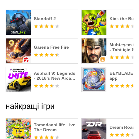
Standoff 2
Kick the Bud
Muhteşem Os
Garena Free Fire
- Taht için Str
Savaşı
Asphalt 9: Legends
BEYBLADE B
- 2018’s New Arcade
app
Racing Game
найкращі ігри
Tomodachi life Live
Dream Road: 
The Dream