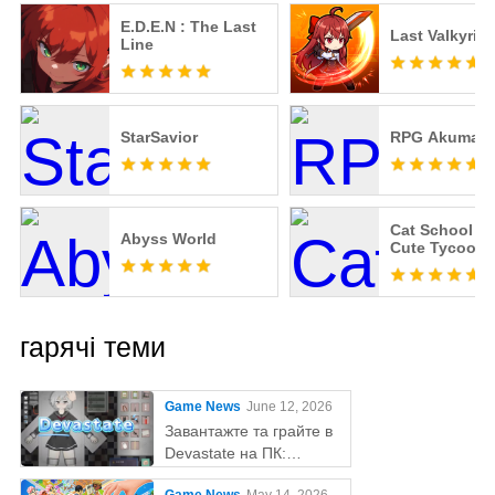
E.D.E.N : The Last
Last Valkyrie
Line
StarSavior
RPG Akuma R
Cat School : I
Abyss World
Cute Tycoon
гарячі теми
Game News
June 12, 2026
Завантажте та грайте в
Devastate на ПК:
остаточний ігровий гайд