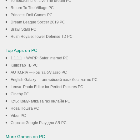
Tomodachi Life: Live The dream PC
Return To The Village PC
Princess Doll Games PC
Dream League Soccer 2019 PC
Brawl Stars PC
Rush Royale: Tower Defense TD PC
Top Apps on PC
1.1.1.1 + WARP: Safer Internet PC
Київстар TБ PC
AUTO.RIA — нові та б/у авто PC
English Galaxy — английский язык бесплатно PC
Lensa: Photo Editor for Perfect Pictures PC
Cineby PC
КУБ: Комуналка за газ онлайн PC
Нова Пошта PC
Viber PC
Сервіси Google Play для AR PC
More Games on PC