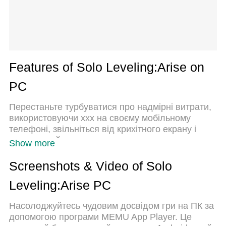
Features of Solo Leveling:Arise on
PC
Перестаньте турбуватися про надмірні витрати,
використовуючи ххх на своєму мобільному
телефоні, звільніться від крихітного екрану і
насолоджуйтеся використанням програми на
Show more
набагато більшому дисплеї. Відтепер отримуйте
повний екран свого додатка за допомогою
Screenshots & Video of Solo
клавіатури та миші. MEmu пропонує вам усі
Leveling:Arise PC
дивовижні функції, які ви очікували: швидка
установка та просте налаштування, інтуїтивно
Насолоджуйтесь чудовим досвідом гри на ПК за
зрозумілі елементи керування, більше обмежень
допомогою програми MEMU App Player. Це
від акумулятора, мобільних даних та тривожних