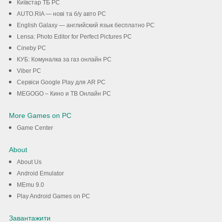
Київстар TБ PC
AUTO.RIA — нові та б/у авто PC
English Galaxy — английский язык бесплатно PC
Lensa: Photo Editor for Perfect Pictures PC
Cineby PC
КУБ: Комуналка за газ онлайн PC
Viber PC
Сервіси Google Play для AR PC
MEGOGO – Кино и ТВ Онлайн PC
More Games on PC
Game Center
About
About Us
Android Emulator
MEmu 9.0
Play Android Games on PC
Завантажити