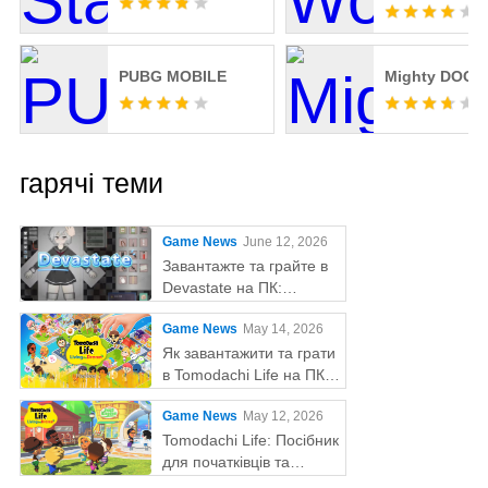
PUBG MOBILE
Mighty DOOM
гарячі теми
Game News
June 12, 2026
Завантажте та грайте в
Devastate на ПК:
остаточний ігровий гайд
Game News
May 14, 2026
з MEmu Play
Як завантажити та грати
в Tomodachi Life на ПК
за допомогою MEmu
Game News
May 12, 2026
Tomodachi Life: Посібник
для початківців та
поради