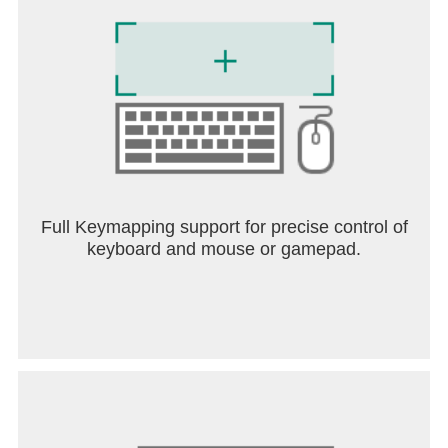
per month (or regional equivalent amount) will be
charged to your Google Play account after
purchase.
Payment is made automatically every month from
the first payment date until you cancel the
subscription, and your Google Play account will
also be charged when the monthly subscription is
renewed.
Users can cancel the subscription through their
Full Keymapping support for precise control of
Google Play account settings, and if they don't
keyboard and mouse or gamepad.
cancel their subscription 24 hours before the next
payment date, their subscription may be
automatically renewed.
(*The subscription cancellation policy is based on
the marketplace cancellation policy.)
Visit the Official Forums for the latest updates and
more information about the game!