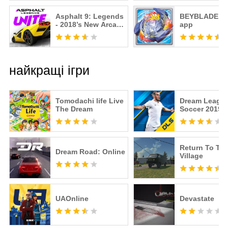
Asphalt 9: Legends
BEYBLADE B
- 2018’s New Arcade
app
Racing Game
найкращі ігри
Tomodachi life Live
Dream Leagu
The Dream
Soccer 2019
Return To Th
Dream Road: Online
Village
UAOnline
Devastate