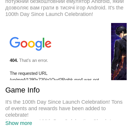
потужний безкоштовний емулятор Android, який
дзвінків. Новий MEmu 9 - найкращий вибір
дозволяє вам грати в тисячі ігор Android. It's the
використання Solo Leveling:Arise на вашому
100th Day Since Launch Celebration!
комп’ютері. За допомогою нашого поглинання
менеджер із кількома примірниками одночасно
дозволяє відкрити 2 або більше рахунків. І
найголовніше, наш ексклюзивний емуляційний
двигун може вивільнити весь потенціал вашого
ПК, зробити все гладким і приємним.
Game Info
It's the 100th Day Since Launch Celebration! Tons
of events and rewards have been added to
celebrate!
Now active: a 100th Day Celebration Check-In
Show more
Event where you can get "Heaven Beyond the Sky"