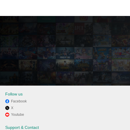
Follow us
Facebook
X
Enjoy playing Solo
Youtube
Leveling:Arise on PC with
Support & Contact