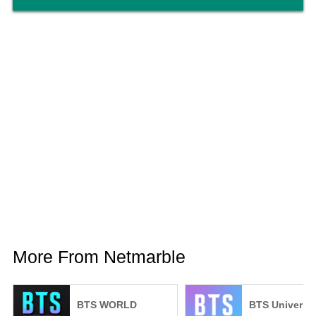
- Privacy Policy:
https://help.netmarble.com/terms/privacy_policy_en?
lcLocale=en
More From Netmarble
BTS WORLD
BTS Universe