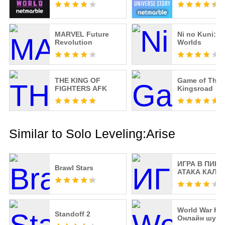
MARVEL Future
Ni no Kuni: C
Revolution
Worlds
THE KING OF
Game of Thro
FIGHTERS AFK
Kingsroad
Similar to Solo Leveling:Arise
ИГРА В ПИР
Brawl Stars
АТАКА КАЛЬ
World War He
Standoff 2
Онлайн шуте