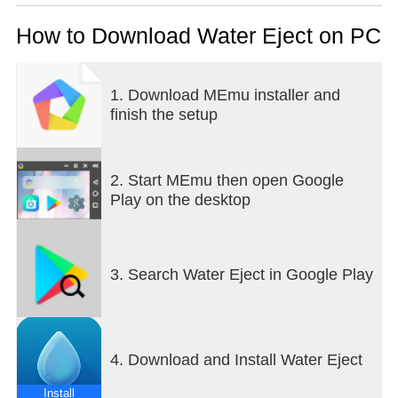
dust smartly.
Supported Devices:
How to Download Water Eject on PC
Phones
Headphones
Tablets
1. Download MEmu installer and
Laptops
finish the setup
Clock
… any speakers you may connect to your Phone
Water Eject helps you test any speaker and if it’s
2. Start MEmu then open Google
quiet make a loud speaker.
Play on the desktop
After you fix speakers with our water removal pro
tool you will see 2x-3x volume boost.
Clean dust, coffee, juice, tea or any other liquid.
Send your feedback to water.eject@gmail.com
3. Search Water Eject in Google Play
4. Download and Install Water Eject
Install