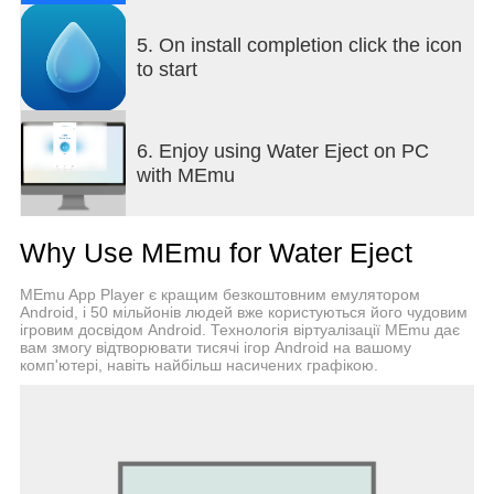
5. On install completion click the icon
to start
6. Enjoy using Water Eject on PC
with MEmu
Why Use MEmu for Water Eject
MEmu App Player є кращим безкоштовним емулятором
Android, і 50 мільйонів людей вже користуються його чудовим
ігровим досвідом Android. Технологія віртуалізації MEmu дає
вам змогу відтворювати тисячі ігор Android на вашому
комп'ютері, навіть найбільш насичених графікою.