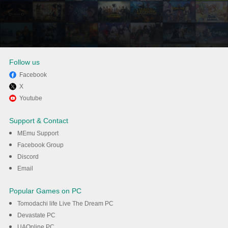
Follow us
Facebook
X
Enjoy using Water Eject on PC
Youtube
with MEmu
Support & Contact
MEmu Support
DOWNLOAD
Facebook Group
Discord
Email
Popular Games on PC
Tomodachi life Live The Dream PC
Devastate PC
UAOnline PC