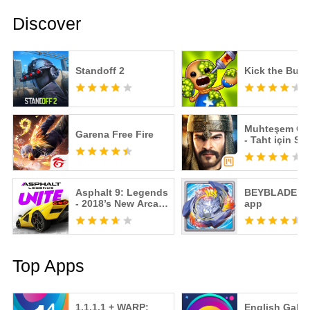
Discover
Standoff 2
Kick the Bud
Muhteşem Os
Garena Free Fire
- Taht için Str
Savaşı
Asphalt 9: Legends
BEYBLADE B
- 2018’s New Arcade
app
Racing Game
Top Apps
1.1.1.1 + WARP:
English Gala