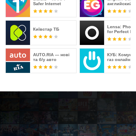
Safer Internet
английский 
бесплатно
Lensa: Photo 
Київстар TБ
for Perfect Pi
AUTO.RIA — нові
КУБ: Комунал
та б/у авто
газ онлайн