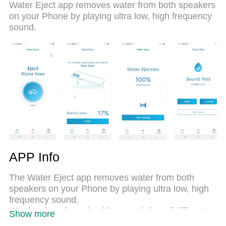
Water Eject app removes water from both speakers
вашому комп’ютері. За допомогою нашого
on your Phone by playing ultra low, high frequency
поглинання менеджер із кількома примірниками
sound.
одночасно дозволяє відкрити 2 або більше
рахунків. І найголовніше, наш ексклюзивний
емуляційний двигун може вивільнити весь
потенціал вашого ПК, зробити все гладким і
приємним.
APP Info
The Water Eject app removes water from both
speakers on your Phone by playing ultra low, high
frequency sound.
We developed an algorithm consisting of different
Show more
sounds and vibrations which help eject water and