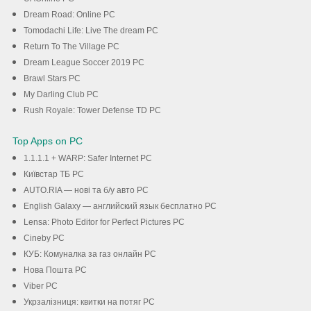
Dream Road: Online PC
Tomodachi Life: Live The dream PC
Return To The Village PC
Dream League Soccer 2019 PC
Brawl Stars PC
My Darling Club PC
Rush Royale: Tower Defense TD PC
Top Apps on PC
1.1.1.1 + WARP: Safer Internet PC
Київстар TБ PC
AUTO.RIA — нові та б/у авто PC
English Galaxy — английский язык бесплатно PC
Lensa: Photo Editor for Perfect Pictures PC
Cineby PC
КУБ: Комуналка за газ онлайн PC
Нова Пошта PC
Viber PC
Укрзалізниця: квитки на потяг PC