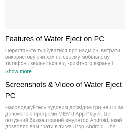
Features of Water Eject on PC
Перестаньте турбуватися про надмірні витрати,
використовуючи ххх на своєму мобільному
телефоні, звільніться від крихітного екрану і
насолоджуйтеся використанням програми на
Show more
набагато більшому дисплеї. Відтепер отримуйте
повний екран свого додатка за допомогою
Screenshots & Video of Water Eject
клавіатури та миші. MEmu пропонує вам усі
PC
дивовижні функції, які ви очікували: швидка
установка та просте налаштування, інтуїтивно
Насолоджуйтесь чудовим досвідом гри на ПК за
зрозумілі елементи керування, більше обмежень
допомогою програми MEMU App Player. Це
від акумулятора, мобільних даних та тривожних
потужний безкоштовний емулятор Android, який
дзвінків. Зовсім новий MEmu 9 – найкращий
дозволяє вам грати в тисячі ігор Android. The
вибір для використання Єдина Школа на