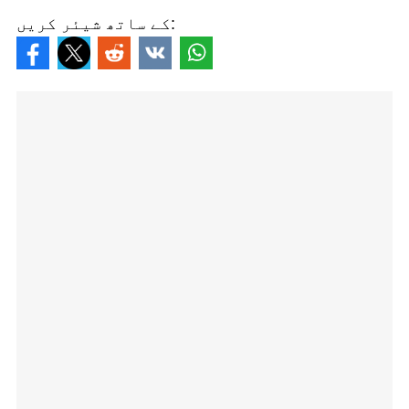
کے ساتھ شیئر کریں: