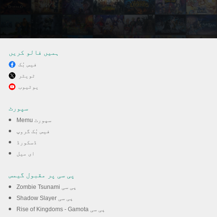
ہمیں فالو کریں
فیس بُک
ٹویٹر
MEmu کے ساتھ پی سی پر
یوٹیوب
Squid Game: Unleashed
سپورٹ
کھیلنے کا لطف لیں
Memu سپورٹ
فیس بُک گروپ
ڈسکورڈ
ڈاؤن لوڈ کریں
ای میل
پی سی پر مقبول گیمس
Zombie Tsunami پی سی
Shadow Slayer پی سی
Rise of Kingdoms - Gamota پی سی