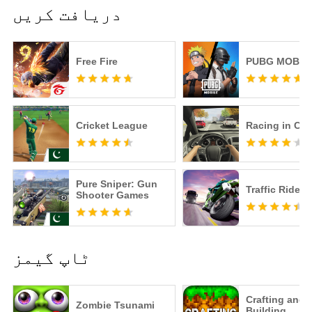
دریافت کریں
Free Fire
PUBG MOBIL
Cricket League
Racing in Car
Pure Sniper: Gun
Traffic Rider
Shooter Games
ٹاپ گیمز
Crafting and
Zombie Tsunami
Building