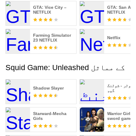
GTA: Vice City –
GTA: San And
NETFLIX
NETFLIX
Farming Simulator
Netflix
23 NETFLIX
Squid Game: Unleashed کے مماثل
 شوٹر - شوٹنگ
Shadow Slayer
گیم
Starward-Mecha
Warrior Girls 
Girls
sword game