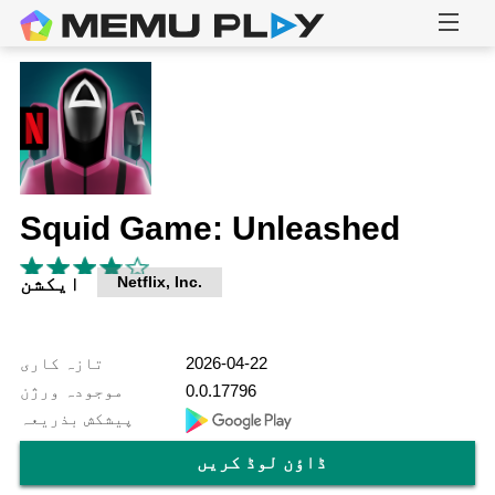
Squid Game: Unleashed
Netflix, Inc.
ایکشن
2026-04-22
تازہ کاری
0.0.17796
موجودہ ورژن
پیشکش بذریعہ
ڈاؤن لوڈ کریں