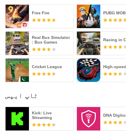
Free Fire
PUBG MOBIL
Real Bus Simulator
Racing in Car
: Bus Games
Cricket League
High-speed dr
ٹاپ ایپس
Kick: Live
DNA Digiturv
Streaming