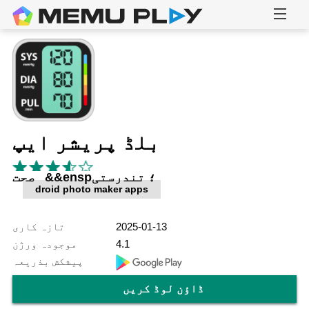
بلڈ پریشر ایپ
صحت &&ensp؛ تندرستی
droid photo maker apps
2025-01-13
تازہ کاری
4.1
موجودہ ورژن
پیشکش بذریعہ
ڈاؤن لوڈ کریں