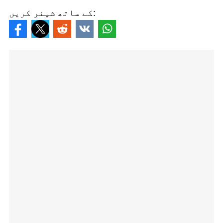
کے ساتھ شیئر کریں: