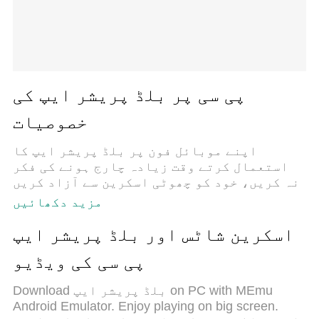
پی سی پر بلڈ پریشر ایپ کی
خصوصیات
اپنے موبائل فون پر بلڈ پریشر ایپ کا
استعمال کرتے وقت زیادہ چارج ہونے کی فکر
نہ کریں، خود کو چھوٹی اسکرین سے آزاد کریں
اور ایپ کو زیادہ بڑے ڈسپلے پر استعمال
مزید دکھائیں
کرنے کا لطف اٹھائیں۔ اس کے بعد سے کی بورڈ
اور ماؤس کے ساتھ اپنے ایپ کا فل اسکرین کا
اسکرین شاٹس اور بلڈ پریشر ایپ
تجربہ حاصل کریں۔ MEmu آپ کو وہ تمام حیران
پی سی کی ویڈیو
کن خصوصیات پیش کرتا ہے جن کی آپ کو توقع
کرتے ہیں: فوری انسٹال اور آسان سیٹ اپ،
Download بلڈ پریشر ایپ on PC with MEmu
وجدانی کنٹرول، مزید بیٹری، موبائل ڈیٹا
Android Emulator. Enjoy playing on big screen.
کی کوئی حد نہیں اور اب مزید پریشان کن کالز