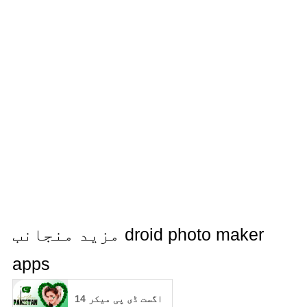
پیدا کی گئی ہیں۔
بلڈ پریشر مانیٹر ایپ بلڈ پریشر کی پیمائش
نہیں کرتی ہے۔ بلڈ پریشر کی پیمائش کرنے کے
لیے، آپ کو ایک قابل اعتماد بلڈ پریشر چیکر
کی ضرورت ہے۔
مزید منجانب droid photo maker
apps
14 اگست ڈی پی میکر