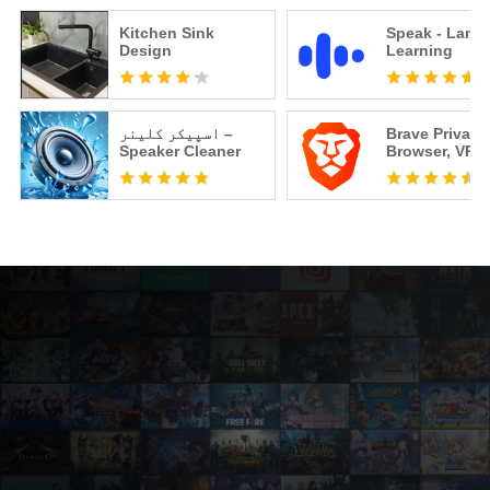
Kitchen Sink
Speak - Lang
Design
Learning
Brave Private
اسپیکر کلینر –
Speaker Cleaner
Browser, VPN