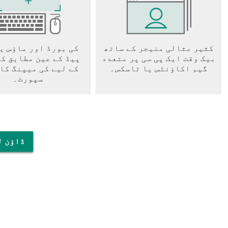
کثیر مثالی منیجر کے ساتھ
کی بورڈ اور ماؤس ی
بیک وقت ایک پی سی پر متعدد
پیڈ کے عین مطابق ک
گیم اکاؤنٹس یا ٹاسکس۔
کے لیے کی میپنگ کا
سپورٹ۔
پی سی پر e Theme