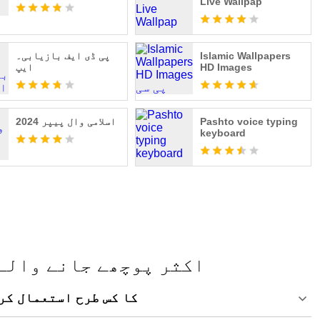
Live Wallpap
Islamic Wallpapers
پی ڈی ایف بازیابی۔
HD Images
ایپ
Pashto voice typing
اسلامی وال پیپر 2024
keyboard
Neon Love Theme - اکثر پوچھے جانے 
اپنے پی سی پر Neon Love Theme کا کس طرح استعم