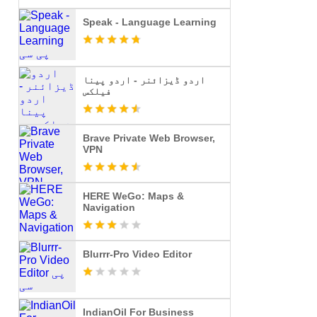
Speak - Language Learning
اردو ڈیزائنر - اردو پینا
فیلکس
Brave Private Web Browser,
VPN
HERE WeGo: Maps &
Navigation
Blurrr-Pro Video Editor
IndianOil For Business