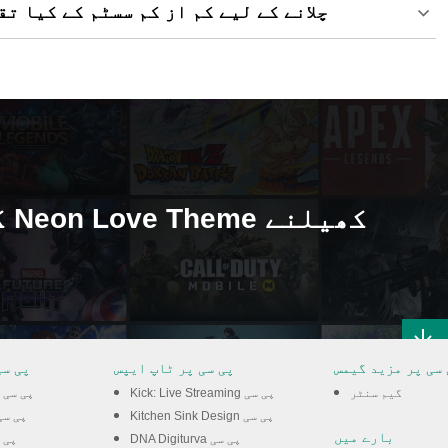
پی سی پر Neon Love Theme چلانے کے لیے کم از کم سسٹم کے 
 سی پر مزید گیمس
پی سی پر ٹاپ ایپس
پی سی
گیم سنٹر
Kick: Live Streaming پی سی
Zombie Tsunami پی سی
Kitchen Sink Design پی سی
Shadow Slayer پی 
بارے میں
DNA Digiturva پی سی
weet Dance