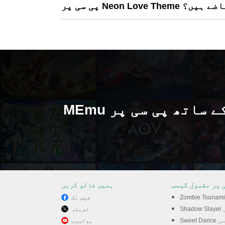
کیا تقاضے ہیں؟
MEmu کے ساتھ پی سی پر Neon Love Theme کھیلنے
 پر مقبول گیمس
ہمیں فالو کریں
فیس بُک
سی
ٹویٹر
S پی سی
یوٹیوب