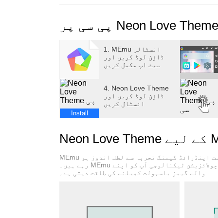
1. MEmu انسٹالر
ڈاؤن لوڈ کریں اور
سیٹ اپ مکمل کریں
4. Neon Love Theme
ڈاؤن لوڈ کریں اور
انسٹال کریں
Install
MEmu پلے بہترین اینڈرائڈ ایمولیٹر ہے اور 100 ملین لوگ اس کے زبردست اینڈرائڈ گیمنگ تجربہ سے لطف اندوز ہو
رہے ہیں۔ MEmu کی ورچولائزیشن ٹیکنالوجی آپ کو اپنے PC پر ہزاروں اینڈرائڈ گیمز یہاں تک کہ انتہائی گرافک
والے گیمز باسہولت کھیلنے کی طاقت دیتی ہے۔