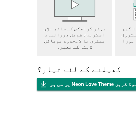
ا گیم
بہتر گرافکس کے ساتھ بڑی
نٹرول
اسکرین؛ طویل دورانیہ،
 پورا
بیٹری یا لامحدود موبائل
ڈیٹا کے بغیر۔
کھیلنے کے لئے تیار؟
Neon Lov ڈاؤن لوڈ کریں