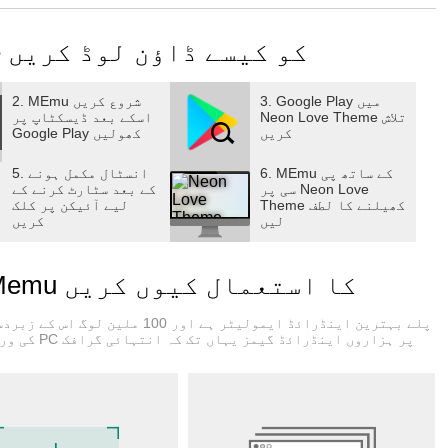
پی سی پر Neon Love Theme کو کیسے ڈاؤن لوڈ کریں
3. Google Play میں
2. MEmu شروع کریں
Neon Love Theme تلاش
اسکے بعد ڈیسکٹاپ پر
کریں
Google Play کھولیں
6. MEmu کے ساتھ پی
5. انسٹال مکمل ہونے
سی پر Neon Love
کے بعد سٹارٹ کرنے کے
Theme کھیلنے کا لطف
لیے آئیکن پر کلک
لیں
کریں
Neon Love Theme کے لیے Memu کا استعمال کیوں کریں