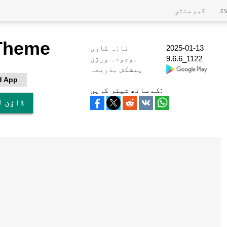
اگ
گیم سنٹر
Theme
2025-01-13
تازہ کاری
9.6.6_1122
موجودہ ورژن
پیشکش بذریعہ
d App
کے ساتھ شیئر کریں:
پی سی پر e Theme