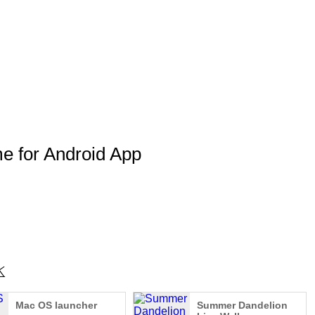
مزید منجانب  Android App
eme
Mac OS launcher
Summer Dandelion