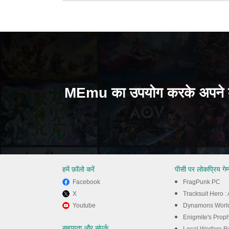
MEmu का उपयोग करके अपने कं
हमें फ़ॉलो करें
पीसी पर लोकप्रिय गेम
Facebook
FragPunk PC
X
Tracksuit Hero 
Youtube
Dynamons Worl
अनुभव करें
Enigmite's Prop
सहायता और संपर्क