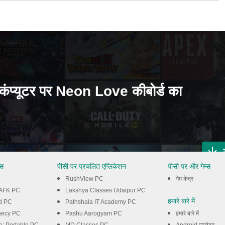
प्यूटर पर Neon Love कीबोर्ड का
्स
पीसी पर प्रचलित एप्लिकेशन
पीसी पर और गेम्स
RushView PC
गेम केंद्र
: AFK PC
Lakshya Classes Udaipur PC
हमारे बारे में
d PC
Pathshala IT Academy PC
hecy PC
Pashu Aarogyam PC
हमारे बारे में