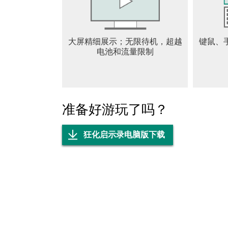
只有携手，才能扫清毒雾，夺回失落的土地。
▷多样玩法，挑战不断◁
组织荒原探索、制定清毒计划、合理颁布政令
大屏精细展示；无限待机，超越
键鼠、
是守护者、领导者。你的智慧与抉择，将决定
电池和流量限制
毒雾未散，生机未绝。
指挥官，请带领幸存者们迎接新生！
====联系我们====
官方Discord: https://discord.gg/EQb6jk7HNX
准备好游玩了吗？
官方Facebook: https://www.facebook.com/lastf
官方邮箱：lastfurry@staruniongame.com
狂化启示录电脑版下载
官方Instagram: https://www.instagram.com/lastf