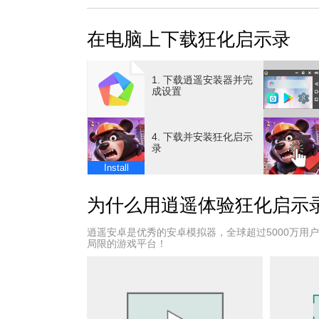
【游戏特色】
在电脑上下载狂化启示录
▷模拟经营，重建避难所◁
从一片废墟出发，逐步建立起属于幸存者的避
资源都弥足珍贵，每一处建筑都至关重要。如
1. 下载逍遥安装器并完
机。
成设置
▷幸存者日常，情感互动◁
他们并非冷冰冰的数字，而是有着喜怒哀乐的
4. 下载并安装狂化启示
念旧日的生活，有人会因避难所的温暖而心怀
录
盾，并用你的抉择影响他们的信念与忠诚。
Install
▷危机探索，未知与机遇◁
避难所以外，是被毒雾笼罩的荒原。派遣小队
为什么用逍遥体验狂化启示
险的异变生物与敌对群体。每一次远行，都是
▷英雄集结，独特天赋◁
逍遥安卓是优秀的安卓模拟器，全球超过5000万用
荒原上仍有意志坚定的勇士等待召唤。他们各
局限的游戏平台！
快发展节奏；还有人拥有稀有能力，能在关键
能够应对任何挑战的队伍。
▷联盟协作，共同生存◁
在末世中，孤身奋战注定难以长久。加入联盟