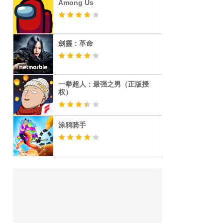
Among Us
劍靈：革命
一拳超人：最强之男（正版授
权）
涂鸦骑手