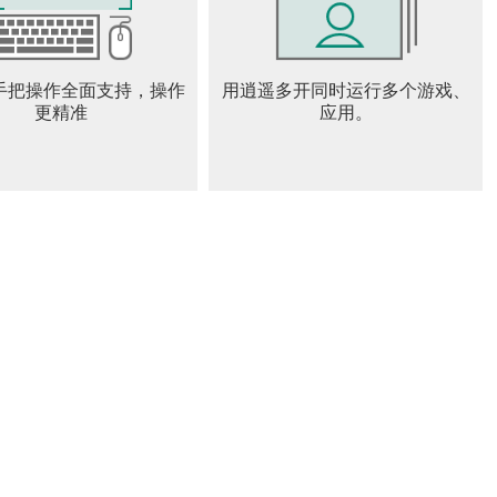
、应对突发事件……每天都充满了未知。你不仅是建设者，更
手把操作全面支持，操作
用逍遥多开同时运行多个游戏、
避难所的存亡与未来。
更精准
应用。
urrysurvival
urrysurvival/