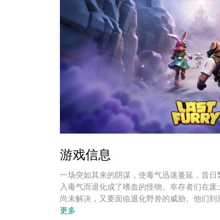
游戏信息
一场突如其来的阴谋，使毒气迅速蔓延，昔日繁
入毒气而退化成了嗜血的怪物。幸存者们在废
尚未解决，又要面临退化野兽的威胁。他们到
官，用智慧和勇气守护幸存者、净化环境、抵御
更多