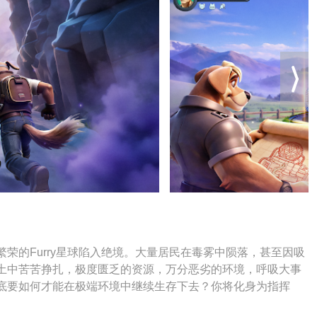
荣的Furry星球陷入绝境。大量居民在毒雾中陨落，甚至因吸
土中苦苦挣扎，极度匮乏的资源，万分恶劣的环境，呼吸大事
底要如何才能在极端环境中继续生存下去？你将化身为指挥
毒雾。带领他们重燃Furry文明火种，迎接末日挑战！