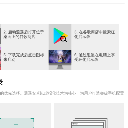
难所。食物生产、空气净化、医疗救治、武装防御……每一份
何分配劳力、规划布局，将决定避难所能否在毒雾中延续生
2. 启动逍遥后打开位于
3. 在谷歌商店中搜索狂
桌面上的谷歌商店
化启示录
同伴。饥饿会让他们抱怨，舒适的住所能带来安心。有人会怀
5. 下载完成后点击图标
6. 通过逍遥在电脑上享
感激。通过信件与交谈，你能倾听他们的声音、解决他们的矛
来启动
受狂化启示录
探索，你或许能获得稀缺的物资、遗落的技术，也可能遭遇危
录
一场风险与收益的博弈。
户的优先选择。逍遥安卓以虚拟化技术为核心，为用户打造突破手机配置
具特色：有人精于战斗，提供防御与火力；有人善于建设，加
时刻扭转局势。通过培养、装备、技能养成，你可以组建一支
，与其他指挥官结伴同行，交换物资、分享情报、并肩作战。