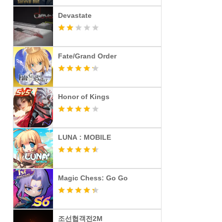
Devastate
Fate/Grand Order
Honor of Kings
LUNA : MOBILE
Magic Chess: Go Go
조선협객전2M