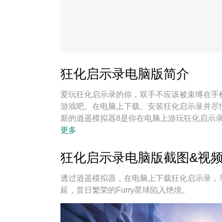
狂化启示录电脑版简介
爱玩狂化启示录的你，双手不应该被束缚在手
游戏吧。在电脑上下载、安装狂化启示录并尽
新的逍遥模拟器8是你在电脑上游玩狂化启示
宛如电脑游戏；
更多
狂化启示录电脑版截图&视
透过逍遥模拟器，在电脑上下载狂化启示录，
延，昔日繁荣的Furry星球陷入绝境。