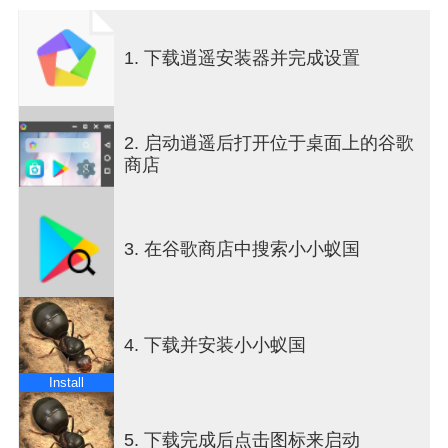
足够的资源让我们在这个充满危险世界存活下来。
作为统领，你的首要职责就是建设蚁巢，保护蚁
1. 下载逍遥安装器并完成设置
后，与危机抗衡。
【重建我们的蚁巢】
生存下来只是是第一步，必须扩大你的巢穴。蚁道
2. 启动逍遥后打开位于桌面上的谷歌
是各个巢穴之间最重要的链接。
商店
位置规划是蚁巢发展的重要策略，是时候展现你的
睿智了！
【寻找强力特化蚁】
3. 在谷歌商店中搜索小小蚁国
孵化异化卵可获得强大的特化蚁，让他们成为你的
战斗力。只有孵化更多的特化蚁，才能在蚁国中拥
有更多的主动权，更安全的生存下去。
4. 下载并安装小小蚁国
【驯服危险的昆虫】
这片大陆中存在着其他危险但强力的昆虫，驯服他
Install
们，带它们加入战斗，纵横战场；也可以派遣它们
在巢穴内辛勤劳作，加速蚁巢发展。
5. 下载完成后点击图标来启动