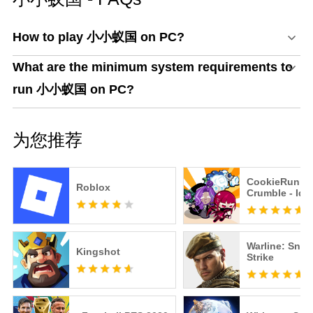
How to play 小小蚁国 on PC?
What are the minimum system requirements to
run 小小蚁国 on PC?
为您推荐
CookieRun:
Roblox
Crumble - Idl
Warline: Snip
Kingshot
Strike