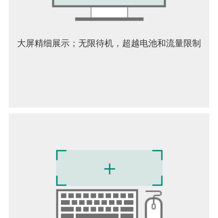
◆官方主页：https://theants.allstarunion.com/
注意!
The Ants: Underground Kingdom是一款免费的策略
大屏精细展示；无限待机，超越电池和流量限制
游戏，但游戏内仍有部分物品您可以通过付费获得
并使用。在使用条款及用户隐私政策的规定下，您
需要达到3岁以上才可以体验
The Ants: Underground Kingdom。同时可接入的网
路设备是必须的。