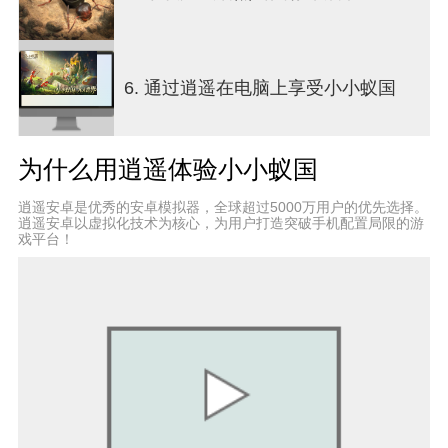
【建立强大的联盟】
不要让蚁群孤身对抗入侵者，创建或加入联盟，与
盟友互相帮助，支援彼此，一起主宰战场，称霸蚁
国！
6. 通过逍遥在电脑上享受小小蚁国
【征服神树，征服敌人】
与联盟成员并肩作战，争夺喷瓜，占领神树后，你
为什么用逍遥体验小小蚁国
的联盟将成为整个王国的主宰。奖励你们的盟友，
惩罚你们的敌人，将你们的传奇故事扬名蚁国。
逍遥安卓是优秀的安卓模拟器，全球超过5000万用户的优先选择。
逍遥安卓以虚拟化技术为核心，为用户打造突破手机配置局限的游
小小蚁国提供即时在线的真人服务 为您营造一种全
戏平台！
新的服务体验！不管遇到任何问题，都可以通过以
下渠道联系，我们都会在第一时间提供帮助！
◆官方LINE：@theantsgame（搜索的時候需要加
上"@"哦）
◆官方Discord：https://discord.gg/PazRBH8kCC
◆官方FB主页：
https://www.facebook.com/TheAntsGame
◆官方邮箱：theants@staruniongame.com
◆官方TikTok：@theants_tw