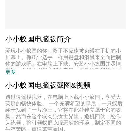
小小蚁国电脑版简介
爱玩小小蚁国的你，双手不应该被束缚在手机的小
屏幕上。像职业选手一样用键盘和滑鼠来全面控制
你的游戏吧。在电脑上下载、安装小小蚁国并尽情
游玩。再也不用担心剩余电量、流量消耗和烦人的
更多
来电。全新的逍遥模拟器8是你在电脑上游玩小小蚁
国的好选择！我们用心准备，完美的按键映射系统
小小蚁国电脑版截图&视频
让小小蚁国宛如电脑游戏；
透过逍遥模拟器，在电脑上下载小小蚁国，享受大
荧屏的畅快体验。 一个充满希望的早晨，一只蚁后
终于找到了一片净土，它将在此处建立属于它的蚁
巢，然而在这个弱肉强食世界里，危机四伏；您作
为统领，将引领蚁群克服恶劣的环境，制定不同的
生存策略，重建繁荣蚁国。