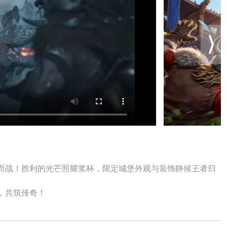
而战！胜利的光芒照耀奖杯，限定城堡外观与装饰静候王者归
，共筑传奇！
在新大陆立足、探索、发展、掠夺与扩张？