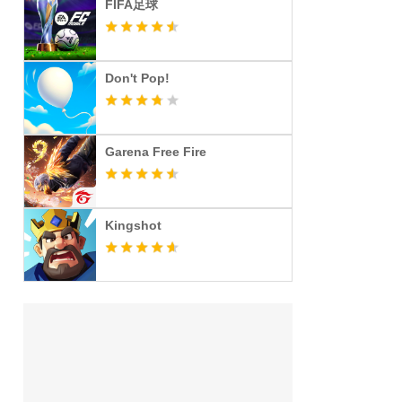
FIFA足球
Don't Pop!
Garena Free Fire
Kingshot