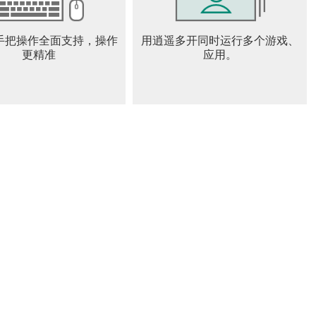
、内政、外交与激动人心的战争，建立横跨海洋与陆地的维京
手把操作全面支持，操作
用逍遥多开同时运行多个游戏、
更精准
应用。
的领地，收留慕名而来的民众，用慧眼选拔英才，在他们的辅
和村庄，是将它们发展成为商业繁荣的贸易中心，还是物产丰
部由你的策略而定！为城市和村庄放置各种维京特色的DIY建
，利用四通八达的海洋与河流迂回作战，对敌人进行突袭，掠
比陆地行军的敌人提前抵达战略要点，也可以在被敌人援军包
敌人，自由航行和水上战斗让游戏的策略更加丰富多变。
强大的巨龙也难以抵挡狼群的攻击，即便你已经足够强大，也
强悍且人数众多。无论是在水域还是陆地，在战斗中观察战场
警惕，不要落入敌人的包围。