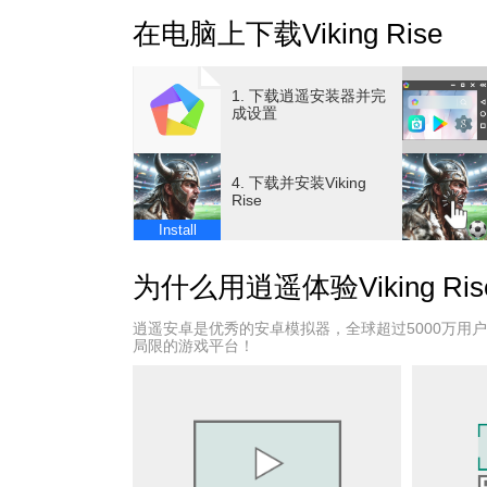
维京历史与北欧神话中声名赫赫的英雄们等待
在电脑上下载Viking Rise
在这个全球玩家竞争的策略游戏中，你将遭遇
英灵殿的呼唤
1. 下载逍遥安装器并完
成设置
[Viking Rise]是一款多人在线、自由
充满未知、危险和机遇的新大陆上，探索、掠
4. 下载并安装Viking
上崛起，获取巨大的财富、名声和权利！与其
Rise
袭，率领你麾下的维京勇士，击败争霸新世界
Install
游戏特色
为什么用逍遥体验Viking Ris
次世代大作，纯粹视听享受
逍遥安卓是优秀的安卓模拟器，全球超过5000万用
次世代高品质美术展现真实而浩瀚的北欧大陆
局限的游戏平台！
幽深的森林，拟真的四季变化，莫测的天气系
临其境，世界编曲大师Mikołaj Stroińsk
世界战场，全球玩家同场竞技
全球同步，面对各个国家精英玩家的竞争，你