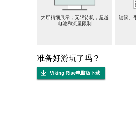
陆地进行探索、征服、扩张和发展，通过战略
帝国。
大屏精细展示；无限待机，超越
键鼠、
电池和流量限制
自由建设，DIY你的领地
小小的部族已经无法容纳你的雄心，征服周围
佐下发展壮大。你可以自由建设统治下的城市
富的资源产地，或是武力强大的军事要塞，全
筑，让你的领地独一无二，与众不同。
准备好游玩了吗？
航行与水战，维京人纵横四海
Viking Rise电脑版下载
修建龙头船，率领维京勇士在水域航行和战斗
夺财富和资源。你可以利用航行的速度优势，
围前利用航行快速撤退，或在水域上包围伏击
实时战斗，超大规模的史诗级战争
在巨大的世界地图中与敌人进行实时战斗。再
需要与盟友一起并肩作战，因为你的敌人同样
形势，即时指挥，调整行军和战斗策略，随时