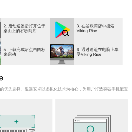
着召唤，你将如何利用策略与智慧，发挥他们的力量？
什么样的敌人？收获什么样的友情？
2. 启动逍遥后打开位于
3. 在谷歌商店中搜索
桌面上的谷歌商店
Viking Rise
建设、实时战争策略游戏。您将扮演率领部族前往新大陆的维京首领，在
夺、发展、猎杀、征战，带领你的维京部族在这片混乱的大地
5. 下载完成后点击图标
6. 通过逍遥在电脑上享
他玩家组成强大的联盟，互相协助，遏制竞争者的野心和侵
来启动
受Viking Rise
之路上的所有敌人！
e
户的优先选择。逍遥安卓以虚拟化技术为核心，为用户打造突破手机配置
，波澜壮阔的无尽海洋，山脉耸立的辽阔陆地，清澈的湖泊，
统，充满魅力的维京传奇英雄与他们的故事传说，如电影般身
i亲自打造的游戏音乐，让你沉醉其中。
需要与盟友一起并肩作战，靠策略掠夺惊人的财富，在海洋与