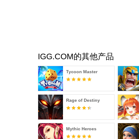
维京传奇英雄，为你征战四方
在维京历史和北欧神话传说中负有盛名的传奇
眼西格德、蓝牙王哈罗德、征服者罗洛、瓦尔基
音。建造英灵祭坛，召唤效忠于你的英雄，成
猎杀神话巨兽，驯养上古巨龙
北欧神话中凶名赫赫的巨兽正在肆虐这片大地
IGG.COM的其他产品
备，探索和征服神秘的遗迹与洞穴，获取沉埋
力，让大陆传颂你的威名。
Tycoon Master
Rage of Destiny
Mythic Heroes