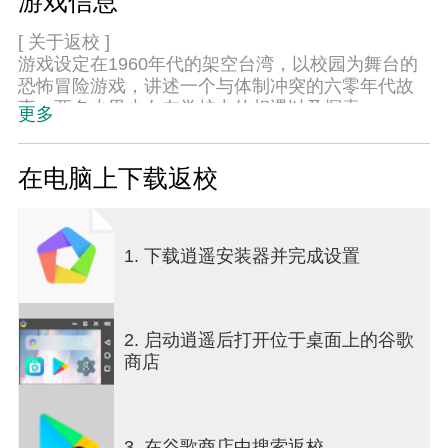
游戏信息
[ 关于返校 ]
游戏设定在1960年代的架空台湾，以校园为舞台的
恐怖冒险游戏，讲述一个与体制冲突的六零年代故
事，两名少男少女在学校中的相遇以及探索。
更多
角色和场景参照台湾人所熟悉的人事物，借由游戏
手法呈现特有在地文化，将脚尾饭、山间庙宇、神
在电脑上下载返校
坛等台湾宗教习俗融于游戏中。
游戏操作以点击方式进行，让玩家简单上手，又以
1. 下载逍遥安装器并完成设置
极富巧思的解谜关卡考验玩家。表现上运用原创音
乐和音效的配合和拼贴写实的划风，堆叠出令人窒
息的恐怖氛围。
2. 启动逍遥后打开位于桌面上的谷歌
《返校》由台湾独立开发团队赤烛游戏制作，并获
商店
得美国 "IndieCade 2017卓越体验奖" 的肯定。
[ 游戏特色 ]
◆ 2D恐怖冒险叙事游戏，结合生存与解谜机制
3. 在谷歌商店中搜索返校