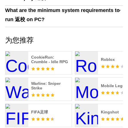
What are the minimum system requirements to
run 返校 on PC?
为您推荐
CookieRun:
Roblox
Crumble - Idle RPG
Warline: Sniper
Mobile Legen
Strike
FIFA足球
Kingshot