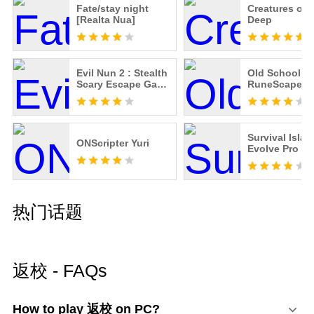
Fate/stay night
Creatures of 
[Realta Nua]
Deep
Evil Nun 2 : Stealth
Old School
Scary Escape Game
RuneScape
Adventure
Survival Islan
ONScripter Yuri
Evolve Pro
热门话题
返校 - FAQs
How to play 返校 on PC?