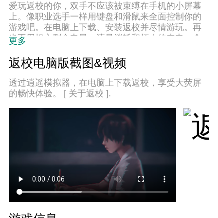
爱玩返校的你，双手不应该被束缚在手机的小屏幕
上。像职业选手一样用键盘和滑鼠来全面控制你的
游戏吧。在电脑上下载、安装返校并尽情游玩。再
也不用担心剩余电量、流量消耗和烦人的来电。全
更多
新的逍遥模拟器8是你在电脑上游玩返校的好选择！
我们用心准备，完美的按键映射系统让返校宛如电
返校电脑版截图&视频
脑游戏；
透过逍遥模拟器，在电脑上下载返校，享受大荧屏
的畅快体验。 [ 关于返校 ].