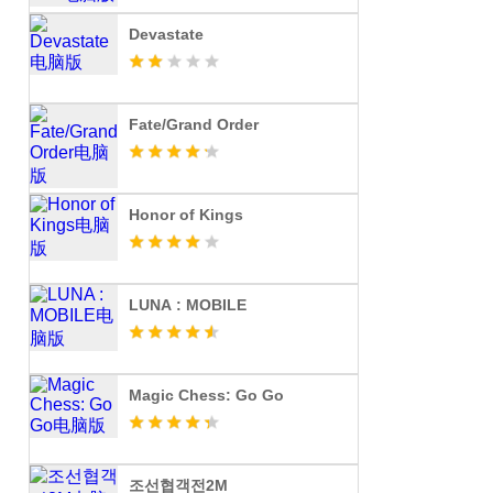
Devastate
Fate/Grand Order
Honor of Kings
LUNA : MOBILE
Magic Chess: Go Go
조선협객전2M