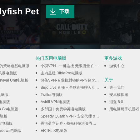
ish Pet
下载
热门应用电脑版
更多游戏
閒的策略遊戲电脑版
小羽VPN - 一键连接 无限流量 白嫖VPN电脑版
游戏中心
风暴电脑版
主内圣经 BiblePro电脑版
关于
urvival Unit电脑版
绿茶VPN-专业抗封锁的VPN包含私密浏览器电脑版
版
Bigo Live 直播 – 全球直播聊天互動平臺电脑版
关于我们
s电脑版
Twitter电脑版
安卓模拟器
LE电脑版
Astrill VPN电脑版
逍遥 8.0
 Go Go电脑版
多邻国｜免费学英语电脑版
用电脑玩手机游戏
电脑版
Speedy Quark VPN - 安全代理 & 高速服务器电脑版
der电脑版
香港盈立证券 - 领先科技港资券商电脑版
Shadows电脑版
ERTFLIX电脑版