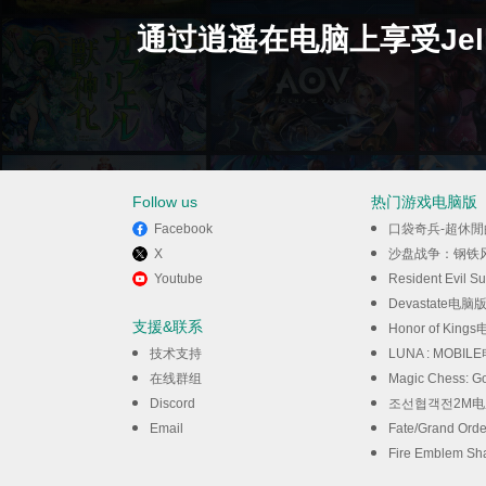
通过逍遥在电脑上享受Jellyf
Follow us
热门游戏电脑版
Facebook
口袋奇兵-超休
X
沙盘战争：钢铁
Youtube
Resident Evil S
Devastate电脑
支援&联系
Honor of King
技术支持
LUNA : MOBI
在线群组
Magic Chess:
Discord
조선협객전2M
Email
Fate/Grand Or
Fire Emblem 