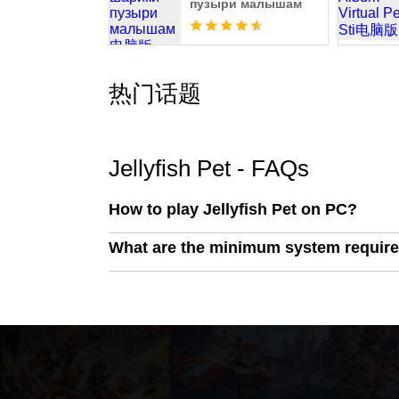
пузыри малышам
热门话题
Jellyfish Pet - FAQs
How to play Jellyfish Pet on PC?
What are the minimum system requirem