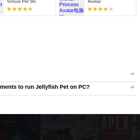
Virtual Pet Sti
Avatar
ents to run Jellyfish Pet on PC?