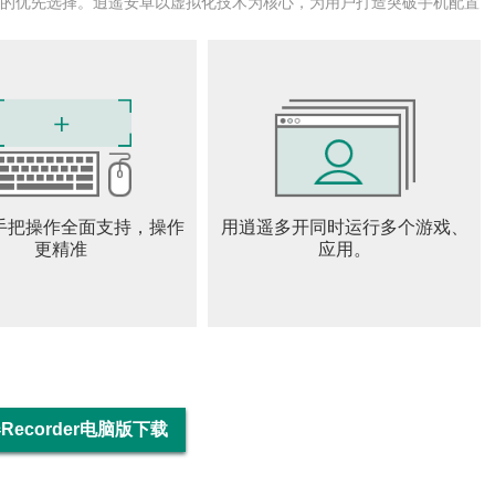
录制，录制视频文件一览无遗，清晰明了。
户的优先选择。逍遥安卓以虚拟化技术为核心，为用户打造突破手机配置
F转换等专业视频编辑功能统统支持，更可为视频后期配音，你想
旋转、裁剪、马赛克等等，提供齐全的图片编辑工具，随时随
辑需求。
松复习，编写会议记录，是居家办公助手。不但可以将录制的
手把操作全面支持，操作
用逍遥多开同时运行多个游戏、
短视频平台，与好友共享精彩瞬间。
更精准
应用。
的视频录制工具，使用本产品录制前请您严格遵守YouTube的平
前，请确认您已经获得权利人的许可或授权；
内容请勿超出个人使用范围。
ecorder电脑版下载