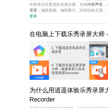
作简单没有繁琐的录屏步骤，支持
内录声音
，
录音
，编辑视频、编辑图片，添加特效主题，
更多
可在录制过程中，使用
画笔任意涂鸦，绘制图
络课程/远程视频会议，均可快速录制保存。
在电脑上下载乐秀录屏大师 - 
程，留住每个精彩瞬间。
产品特性：
1. 下载逍遥安装器并完
成设置
一键录屏：悬浮窗录屏方便快捷，横竖双屏不
同步录制你的表情，视频录制时长无限制。
4. 下载并安装乐秀录屏
大师 - 截屏录屏工具高
清录屏器Recorder
内录声音：同步录制内部音频，轻松录制游戏
Install
自定义悬浮窗：轻松将默认的悬浮窗按钮更改
为什么用逍遥体验乐秀录屏大
超清画质：多种画质随意转换使用，支持不同
Recorder