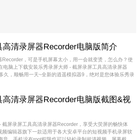
高清录屏器Recorder电脑版简介
Recorder，可是手机屏幕太小，用一会就变烫，怎么办？使
电脑上下载安装乐秀录屏大师 - 截屏录屏工具高清录屏器
久就多久，顺畅用一天~全新的逍遥模拟器9，绝对是您体验乐秀录
er电脑版的好选择。完美的按键映射系统让乐秀录屏大师 - 截屏录
行；强大的多开功能可同时使用多个应用；独家虚拟化技术更能彻底
力于不让设备限制您的体验，用起来轻松高效，畅快无比！
高清录屏器Recorder电脑版截图&视
截屏录屏工具高清录屏器Recorder，享受大荧屏的畅快体
r，是乐秀视频编辑器旗下一款适用于各大安卓平台的短视频手机录屏软
音，手机没有root权限也可以轻松录制超清视频、屏幕截