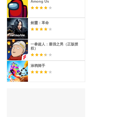
Among Us
劍靈：革命
一拳超人：最强之男（正版授
权）
涂鸦骑手