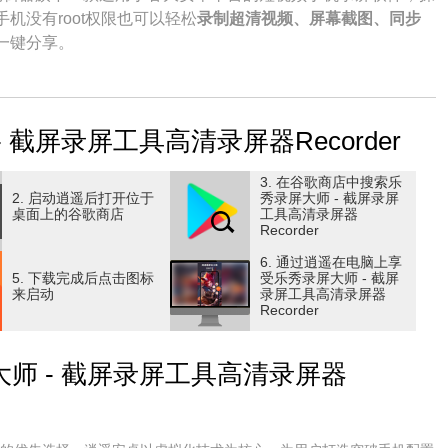
手机没有root权限也可以轻松
录制超清视频、屏幕截图、同步
一键分享。
案或手写文字
。无论是游戏的精彩瞬间，应用的使用指南，网
乐秀录屏大师帮助用户在操作手机时以视频的形式记录下操作过
截屏录屏工具高清录屏器Recorder
3. 在谷歌商店中搜索乐
2. 启动逍遥后打开位于
秀录屏大师 - 截屏录屏
桌面上的谷歌商店
工具高清录屏器
Recorder
同方向自由选择，录制各种画幅尺寸的视频。可开启摄像头，
6. 通过逍遥在电脑上享
5. 下载完成后点击图标
受乐秀录屏大师 - 截屏
来启动
录屏工具高清录屏器
直播，视频通话，音画同步。
Recorder
为你想要的功能。
师 - 截屏录屏工具高清录屏器
清晰度不同码率的视频录制。