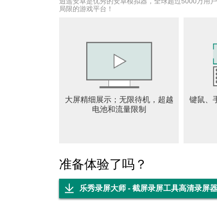
画面隐藏：悬浮窗设置，轻松暂停与恢复视频
逍遥安卓是优秀的安卓模拟器，全球超过5000万用
局限的游戏平台！
视频编辑：不管是主题特效、配乐剪辑、GI
要的录屏体验，乐秀录屏大师都会给你。
图片编辑：个性涂鸦、艺术字体、卡通贴纸、
地创作有艺术性的作品，满足您的所有录屏编
轻松分享：随时随地录制网课&视频会议，轻
大屏精细展示；无限待机，超越
键鼠、
视频作品保存到本地相册，还可以一键发布到
电池和流量限制
声明：
1、本产品与YouTube无关联关系，仅作为您
台条款。
准备体验了吗？
2、我们尊重权利人的版权。使用本产品录制
3、本产品仅供您个人学习、研究使用，录制
乐秀录屏大师 - 截屏录屏工具高清录屏器R
更多产品详情可关注
微博：@乐秀