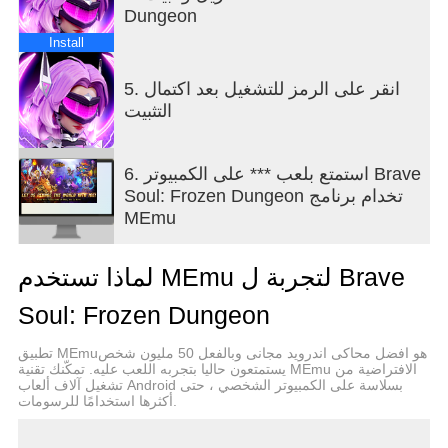
Dungeon
Install
5. انقر على الرمز للتشغيل بعد اكتمال
التثبيت
6. استمتع بلعب *** على الكمبيوتر Brave
Soul: Frozen Dungeon تخدام برنامج
MEmu
لماذا تستخدم MEmu لتجربة ل Brave
Soul: Frozen Dungeon
تطبيق MEmuهو افضل محاكى اندرويد مجانى وبالفعل 50 مليون شخص
يستمتعون حاليا بتجربه اللعب عليه. تمكّنك تقنية MEmu الافتراضية من
تشغيل آلاف ألعاب Android بسلاسة على الكمبيوتر الشخصي ، حتى
أكثرها استخدامًا للرسومات.