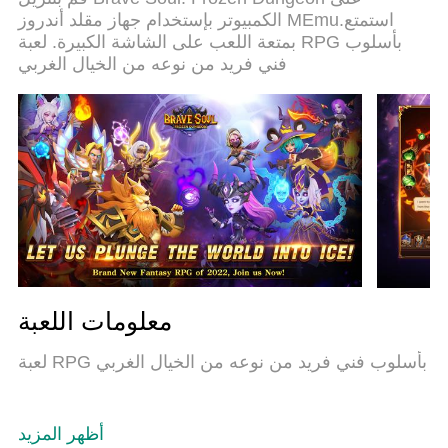
كمبيوتر حقيقة تم برمجتها باقصي استيعابنا .المتحكم في
الكمبيوتر بإستخدام جهاز مقلد أندروز MEmu.استمتع
عدة نوافذ يجعل لعب لعبتين او اكثر او استعمال اكثر من
بمتعة اللعب على الشاشة الكبيرة. لعبة RPG بأسلوب
حساب اسهل واهم شئ ان المحرك الخاص بنا يمكن ان
فني فريد من نوعه من الخيال الغربي
يخرج كل امكانيات جهازك ويجعل كل شئ اكثر سلاسة
نحن لانهتم بكيف تلعب فقط بل ايضا بالسعادة التي
تغمرك من اللعب
معلومات اللعبة
لعبة RPG بأسلوب فني فريد من نوعه من الخيال الغربي
أظهر المزيد