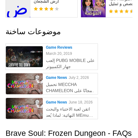
أرض الشجعان
قصص و تمثيل
موضوعات ساخنة
Game Reviews
March 20, 2019
إلعب PUBG MOBILE على
جهاز الكمبيوتر
Game News
July 2, 2026
تحميل MECCHA
CHAMELEON مجانًا على
الكمبيوتر
Game News
June 18, 2026
اتقن لعبة الاختباء والبحث
النهائية: لماذا يُعد MEmu
أفضل طريقة للعب
MECCHA CHAMELEON
Brave Soul: Frozen Dungeon - FAQs
على الكمبيوتر!