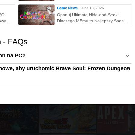
Game News
June 18, 2026
PC:
Opanuj Ultimate Hide-and-Seek:
owy z
Dlaczego MEmu to Najlepszy Sposób
na Grę w MECCHA CHAMELEON na
PC!
n - FAQs
eon na PC?
mowe, aby uruchomić Brave Soul: Frozen Dungeon