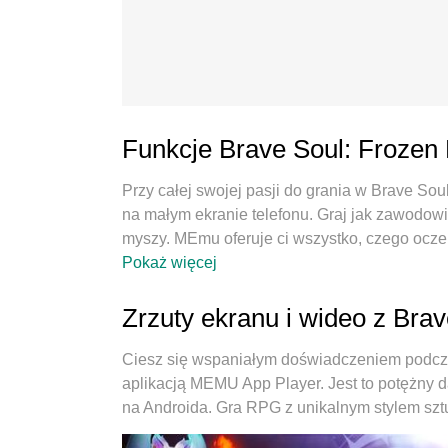
Funkcje Brave Soul: Froze
Przy całej swojej pasji do grania w Brave So
na małym ekranie telefonu. Graj jak zawodowie
myszy. MEmu oferuje ci wszystko, czego ocze
Graj tak długo, jak chcesz, bez ograniczeń b
Pokaż więcej
Zupełnie nowy MEmu 9 to najlepszy wybór do
dzięki naszej wiedzy, znakomity, wstępnie u
Zrzuty ekranu i wideo z Br
Frozen Dungeon jest prawdziwą grą na PC. Z
umożliwia granie na 2 lub więcej kontach na 
Ciesz się wspaniałym doświadczeniem podcz
może uwolnić pełny potencjał twojego kompute
aplikacją MEMU App Player. Jest to potężny 
to, jak grasz, ale także o cały proces czerpani
na Androida. Gra RPG z unikalnym stylem sztu