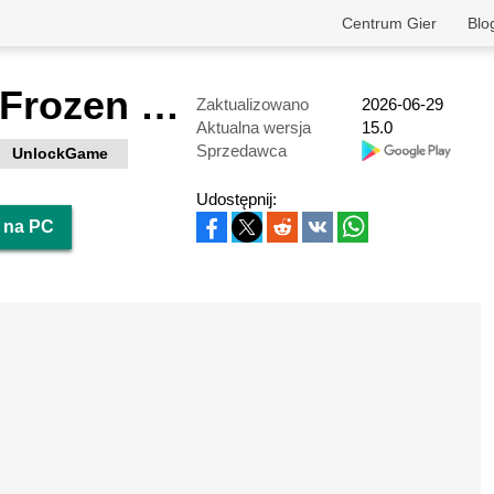
Centrum Gier
Blo
Brave Soul: Frozen Dungeon
Zaktualizowano
2026-06-29
Aktualna wersja
15.0
Sprzedawca
UnlockGame
Udostępnij:
 na PC