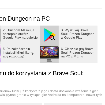
zen Dungeon na PC
2. Uruchom MEmu, a
3. Wyszukaj Brave
następnie otwórz
Soul: Frozen Dungeon
Google Play na pulpicie
w Google Play
5. Po zakończeniu
6. Ciesz się grą Brave
instalacji kliknij ikonę,
Soul: Frozen Dungeon
aby rozpocząć
na PC z MEmu
 do korzystania z Brave Soul:
lionów ludzi już korzysta z jego i dosta doskonałe wrażenia z gier
wia płynne granie w tysiące gier Androida na komputerze, nawet tych