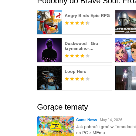
Podobny do Brave Soul: Fr
Angry Birds Epic RPG
Duskwood - Gra
kryminalno-
detektywistyczna
Loop Hero
Gorące tematy
Game News
May 14, 2026
Jak pobrać i grać w Tomodachi 
na PC z MEmu