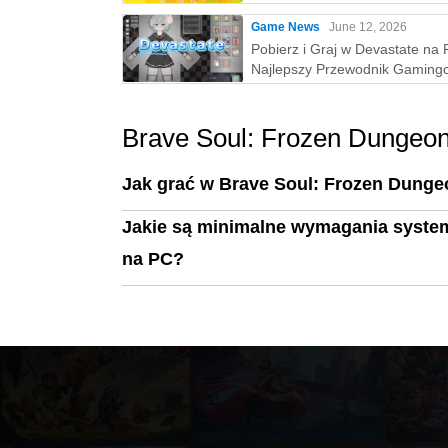
Game News
June 12, 2026
Pobierz i Graj w Devastate na 
Najlepszy Przewodnik Gaming
MEmu Play
Brave Soul: Frozen Dungeo
Jak grać w Brave Soul: Frozen Dung
Jakie są minimalne wymagania syste
na PC?