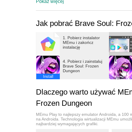
Pokaż więcej
Jak pobrać Brave Soul: Fro
1. Pobierz instalator
MEmu i zakończ
instalację
4. Pobierz i zainstaluj
Brave Soul: Frozen
Dungeon
Install
Dlaczego warto używać MEmu
Frozen Dungeon
MEmu Play to najlepszy emulator Androida, a 100 mi
na Androida. Technologia wirtualizacji MEmu umożli
najbardziej wymagających grafiki.