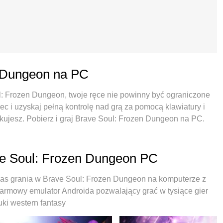
n Dungeon na PC
ul: Frozen Dungeon, twoje ręce nie powinny być ograniczone
c i uzyskaj pełną kontrolę nad grą za pomocą klawiatury i
kujesz. Pobierz i graj Brave Soul: Frozen Dungeon na PC.
aterii, danych komórkowych i niepokojących połączeń.
 grania w Brave Soul: Frozen Dungeon na PC. Przygotowany
stawiony system mapowania klawiszy sprawia, że Brave Soul:
ave Soul: Frozen Dungeon PC
akodowany naszą absorpcją, menedżer wielu instancji
tym samym urządzeniu. A co najważniejsze, nasz emulator
as grania w Brave Soul: Frozen Dungeon na komputerze z
ra, sprawić, że wszystko będzie płynne. Dbamy nie tylko o
darmowy emulator Androida pozwalający grać w tysiące gier
a radości z grania.
ki western fantasy