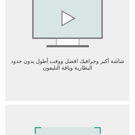
https://policies.playpkxd.com/en/privacy/3.0 شروط
الخدمة: https://policies.playpkxd.com/en/terms/2.0
تابعونا على: @pkxd.universe
شاشة أكبر وجرافيك افضل ووقت أطول بدون حدود
البطارية وباقة التليفون