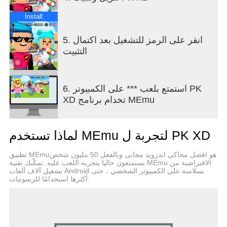
your own garage!
Install
تبنَّ حيوانًا أليفًا افتراضيًا! اجمع حيوانين أليفين وابتكر
حيوانًا افتراضيًا فريدًا! تبنَّ حيوانك الأليف الافتراضي، وقم
5. انقر على الرمز للتشغيل بعد اكتمال
بتربيته، وشاهده وهو يتطور إلى مخلوق رائع. كلما زاد
التثبيت
اهتمامك، كلما نما الأمر أكثر - شارك التجربة مع الأصدقاء
والعائلة!
6. استمتع بلعب *** على الكمبيوتر PK
فعاليات خاصة وتحديثات مجانية احتفل بالمناسبات
XD تخدام برنامج MEmu
الموسمية الخاصة مع منتجات حصرية ذات طابع مميز!
ترقبوا التحديثات المجانية والمحتوى الجديد الذي يُضاف
بانتظام إلى عالم PK XD.
لماذا تستخدم MEmu لتجربة ل PK XD
انضم إلى المجتمع! ابنِ اللعبة معنا! شاركنا اقتراحاتك
تطبيق MEmuهو افضل محاكى اندرويد مجانى وبالفعل 50 مليون شخص
وساعدنا في خلق أفضل تجربة لعائلتك.
يستمتعون حاليا بتجربه اللعب عليه. تمكّنك تقنية MEmu الافتراضية من
تشغيل آلاف ألعاب Android بسلاسة على الكمبيوتر الشخصي ، حتى
لعبة PK XD آمنة ومناسبة للعائلة، وهي لعبة آمنة
أكثرها استخدامًا للرسومات.
للأطفال - مناسبة للعائلة، ومحمية من الإعلانات،
ومتوافقة مع قوانين حماية بيانات الطفل. يمكن للآباء أن
يثقوا في PK XD كبيئة آمنة عبر الإنترنت لأطفالهم.
سياسة الخصوصية: