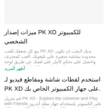
ميزات إصدار PK XD للكمبيوتر
الشخصي
مع كل شغفك للعب PK XD ,يديك لايجب ان تكون
محدودة بشاشة صغيرة علي تليفونك. العب كمحترف
واحصل علي تحكم كامل علي لعبتك عن طريق لوحة
المفاتيح والفأره. MEmuيقدم جميع الاشياء التي
أظهر المزيد
تتوقعها.حمل والعب PK XD علي جهاز الحاسوب الخاص
بك العب كماتريد ,لايوجد حدود علي البطارية والباقة ولا
استخدم لقطات شاشة ومقاطع فيديو لـ
يوجد اتصالات مزعجة النسخة الجديدة من MEmu7 هو
PK XD على جهاز الكمبيوتر الخاص بك.
افضل وسيلة للعب PK XD علي جهاز الحاسب معد عن
طريق خبراتنا , لوحة المفاتيح المعده مسبقا تجعل PK XD
قم بتنزيل PK XD - Explore the Universe and Play
العبة لعبة كمبيوتر حقيقة تم برمجتها باقصي استيعابنا
with Friends على الكمبيوتر بإستخدام جهاز مقلد أندروز
.المتحكم في عدة نوافذ يجعل لعب لعبتين او اكثر او