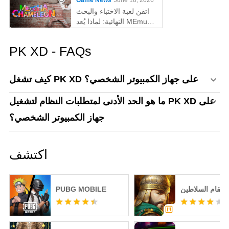
Game News
June 18, 2026
اتقن لعبة الاختباء والبحث
النهائية: لماذا يُعد MEmu
أفضل طريقة للعب
MECCHA CHAMELEON
PK XD - FAQs
على الكمبيوتر!
كيف تشغل PK XD على جهاز الكمبيوتر الشخصي؟
ما هو الحد الأدنى لمتطلبات النظام لتشغيل PK XD على
جهاز الكمبيوتر الشخصي؟
اكتشف
انتقام السلاطين
PUBG MOBILE