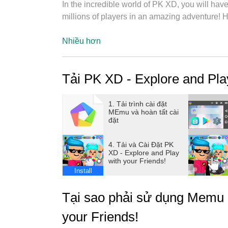
In the incredible world of PK XD, you will hav
millions of players in an amazing adventure! H
Download now, create your personalized avatar
Nhiều hơn
guaranteed!
In an open world, you will have the freedom to
Tải PK XD - Explore and Play
with lots of fun. Come and have a blast!
CREATE YOUR AVATAR AND EXPRESS YOUR CR
1. Tải trình cài đặt
MEmu và hoàn tất cài
opportunity to create your own avatar and exp
đặt
human avatar, a zombie avatar, or even a unic
clothes and accessories. Use colorful hair, f
4. Tải và Cài Đặt PK
whoever you want to be and experience various
XD - Explore and Play
with your Friends!
scientist avatar, chef avatar, and much more. Hi
Install
CREATE AND EXPLORE AMAZING GAMES Have fu
Tại sao phải sử dụng Memu 
races and pizza deliveries, among others! In 
you thought of something that doesn't exist in
your Friends!
experience in PK XD Builder! Create mini-gam