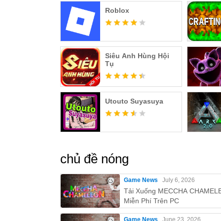
Roblox
Siêu Anh Hùng Hội
Tụ
Utouto Suyasuya
chủ đề nóng
Game News
July 6, 2026
Tải Xuống MECCHA CHAMEL
Miễn Phí Trên PC
Game News
June 23, 2026