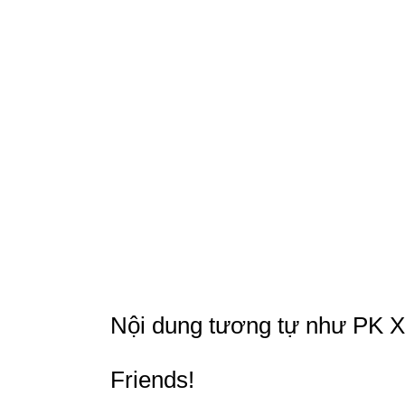
JOIN THE COOLEST GAMER COMMUNITY Build t
to offer the best possible experience for you a
In PK XD, children's safety is our priority. We
environment for players to enjoy their virtual 
players' personal data. For more information ab
https://policies.playpkxd.com/en/privacy/3.0. Fo
https://policies.playpkxd.com/en/terms/2.0. H
committed to providing a safe environment for a
Follow us to stay updated on all the news: @
Nội dung tương tự như PK XD
Friends!