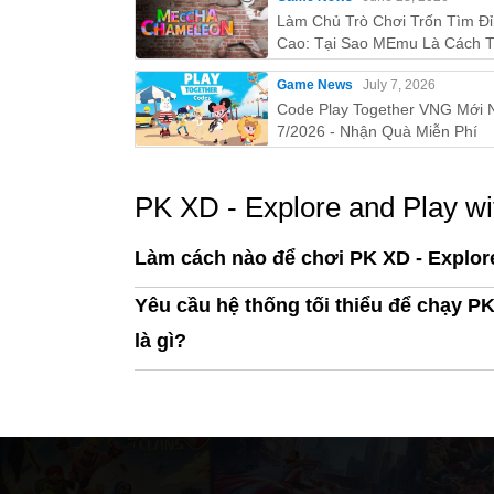
Làm Chủ Trò Chơi Trốn Tìm Đ
Cao: Tại Sao MEmu Là Cách T
Nhất Để Chơi MECCHA
Game News
July 7, 2026
CHAMELEON Trên PC!
Code Play Together VNG Mới 
7/2026 - Nhận Quà Miễn Phí
PK XD - Explore and Play wi
Làm cách nào để chơi PK XD - Explore
Yêu cầu hệ thống tối thiểu để chạy PK
là gì?