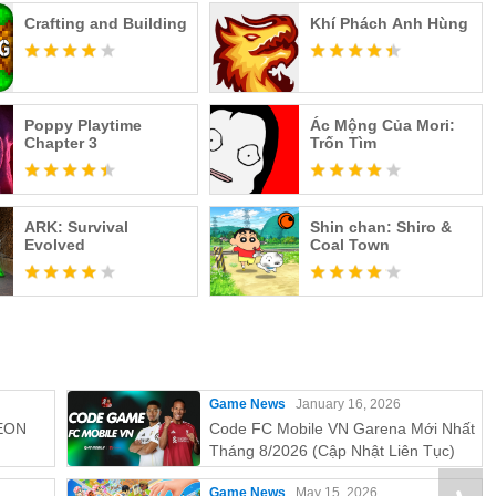
Crafting and Building
Khí Phách Anh Hùng
Poppy Playtime
Ác Mộng Của Mori:
Chapter 3
Trốn Tìm
ARK: Survival
Shin chan: Shiro &
Evolved
Coal Town
Game News
January 16, 2026
EON
Code FC Mobile VN Garena Mới Nhất
Tháng 8/2026 (Cập Nhật Liên Tục)
Game News
May 15, 2026