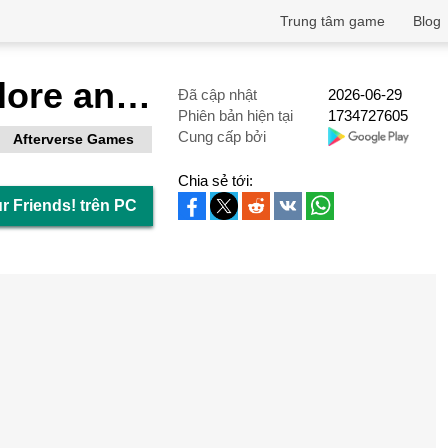
Trung tâm game
Blog
PK XD - Explore and Play with your Friends!
Đã cập nhật
2026-06-29
Phiên bản hiện tại
1734727605
Cung cấp bởi
Afterverse Games
Chia sẻ tới:
r Friends! trên PC