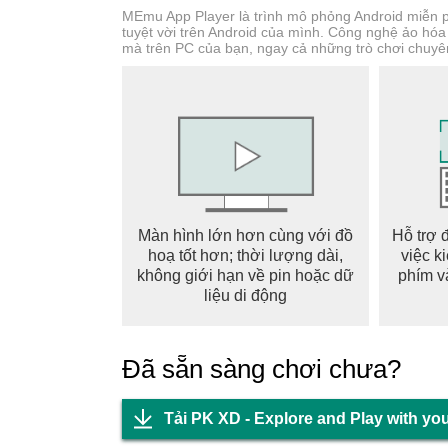
Here, there are no limits to your creativity. W
MEmu App Player là trình mô phỏng Android miễn phí
tuyệt vời trên Android của mình. Công nghệ ảo hó
mà trên PC của bạn, ngay cả những trò chơi chuyê
CREATE AND BUILD THE PERFECT HOUSE
How about building your dream house within 
room, a playground, and many other incredible 
paintings, and much more. Besides that, you c
cars, rollerblades, or motorcycles to keep in y
guaranteed!
HAVE YOUR OWN VIRTUAL PET IN THE GAME E
Màn hình lớn hơn cùng với đồ
Hỗ trợ 
hoạ tốt hơn; thời lượng dài,
việc k
virtual creature? In the PK XD World, you can 
không giới hạn về pin hoặc dữ
phím v
pet, the more it can evolve and transform into
liệu di động
family and also have a virtual pet to take care 
SPECIAL EVENTS AND UPDATES Special date
Đã sẵn sàng chơi chưa?
sure your avatar and your family celebrate Ha
exclusive events with themed items within the 
Tải PK XD - Explore and Play with you