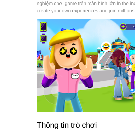
nghiệm chơi game trên màn hình lớn In the inc
trơn tru nhất có thể. Chúng tôi biết rằng quá
create your own experiences and join millions
của mỗi game thủ, vì vậy các bạn chỉ cần chơi 
Thông tin trò chơi