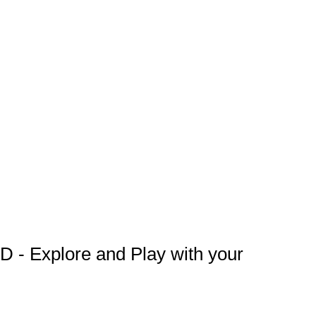
he game with us! We want to hear all your suggestions
nd your family!
 comply with data protection laws and ensure a safe
adventures. We maintain the privacy and protection of our
out our policies, please visit:
r our terms of service, please visit:
ave fun with peace of mind and confidence, as we are
ll our players!
pkxd.universe
 - Explore and Play with your