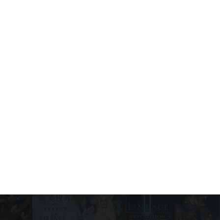
Code Roblox Anime Reversal mới
nhất tháng 6/2026
Game News
June 25, 2026
Code Sailor Piece Roblox mới nhất
tháng 6/2026