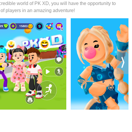
redible world of PK XD, you will have the opportunity to
 trình tận hưởng hạnh phúc ở mỗi trò chơi cũng là mong muốn
 of players in an amazing adventure!
thôi hãy để chúng tôi quan tâm đến tất cả trải nghiệm đó.