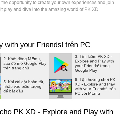
e the opportunity to create your own experiences and join
it play and dive into the amazing world of PK XD!
, and invite your friends and family because the fun is
 face various challenges and live exciting adventures, always
 with your Friends! trên PC
3. Tìm kiếm PK XD -
EATIVITY! Within the game, you will have the
2. Khởi động MEmu,
Explore and Play with
sau đó mở Google Play
ress your personality in a unique way! Do you want to be a
your Friends! trong
trên trang chủ
Google Play
orn avatar? Let your imagination flow and mix and match fun
antastic wings, armor, swords, and explore the PK XD World. Be
6. Tận hưởng chơi PK
5. Khi cài đặt hoàn tất,
XD - Explore and Play
 professions such as an influencer avatar, astronaut avatar,
nhấp vào biểu tượng
with your Friends! trên
để bắt đầu
t play and let the fun begin!
PC với MEmu
n with your friends in exciting challenges like crazy
cho PK XD - Explore and Play with
PK XD, there are always new games for you to enjoy! And if
 our PK XD World yet, don't worry, you can create your own
es, amusement parks, soccer fields, or even a shopping mall.