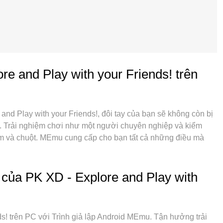
re and Play with your Friends! trên
and Play with your Friends!, đôi tay của bạn sẽ không còn bị
i. Trải nghiệm chơi như một người chuyên nghiệp và kiểm
ím và chuột. MEmu cung cấp cho bạn tất cả những điều mà
 Explore and Play with your Friends! trên PC. Miễn là bạn
 dữ liệu di động và các cuộc gọi làm phiền. MEmu 9 hoàn
Explore and Play with your Friends! trên PC. Với sự chuẩn bị
của PK XD - Explore and Play with
bàn phím tinh tế làm cho PK XD - Explore and Play with your
PC. Trình Quản lý đa năng, đã được chăm chút bởi sự tiếp thu
oản trên cùng một thiết bị. Và điều quan trọng nhất, công cụ
ds! trên PC với Trình giả lập Android MEmu. Tận hưởng trải
t huy toàn bộ tiềm năng PC của bạn, giúp mọi thứ hoạt động