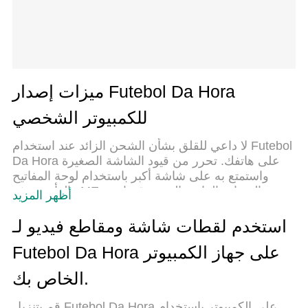
ميزات إصدار Futebol Da Hora
للكمبيوتر الشخصي
لا داعي للقلق بشأن الشحن الزائد عند استخدام Futebol
Da Hora على هاتفك. تحرر من قيود الشاشة الصغيرة
واستمتع به على شاشة أكبر باستخدام لوحة المفاتيح
والفأرة. يوفر MEmu جميع الميزات الرائعة التي تتوقعها:
أظهر المزيد
تثبيت سريع، إعداد سهل، أدوات تحكم بديهية، ودون قيود
على عمر البطارية، أو استخدام البيانات، أو المكالمات
استخدم لقطات شاشة ومقاطع فيديو لـ
الواردة. يُعد MEmu 9 الجديد الخيار الأمثل لتجربة
Futebol Da Hora على جهاز الكمبيوتر
Futebol Da Hora على جهاز الكمبيوتر. بفضل تقنية
التشفير الفريدة، يتيح لك مدير الحسابات المتعددة تشغيل
الخاص بك.
حسابين أو أكثر في وقت واحد. والأهم من ذلك، أن
محرك المحاكاة الفريد يستغل أداء جهاز الكمبيوتر
قم بتنزيل Futebol Da Hora على الكمبيوتر بإستخدام