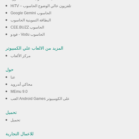
HiTV – تلفزيون عالي الوضوح الحاسوب
Google Gemini الحاسوب
البطاقة التموينية الحاسوب
CEE.BUZZ الحاسوب
فودو - Vodu الحاسوب
المزيد من الالعاب علي الكمبيوتر
مركز الألعاب
حول
عنا
محاكي أندرويد
MEmu 9.0
العب Android Games على الكومبيوتر
تحميل
تحميل
للاعمال التجارية