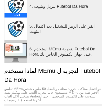
4. تنزيل وتثبيت Futebol Da Hora
Install
5. انقر على الرمز للتشغيل بعد اكتمال
التثبيت
6. استخدم MEmu لتجربة Futebol Da
Hora على جهاز الكمبيوتر الخاص بك.
لماذا تستخدم MEmu لتجربة ل Futebol
Da Hora
تطبيق MEmuهو افضل محاكى اندرويد مجانى وبالفعل 50 مليون شخص
يستمتعون حاليا بتجربه اللعب عليه. تمكّنك تقنية MEmu الافتراضية من
تشغيل آلاف ألعاب Android بسلاسة على الكمبيوتر الشخصي ، حتى
أكثرها استخدامًا للرسومات.