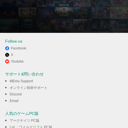
Follow us
Facebook
X
MEmuを使ってパソコンで
Youtube
Futebol Da Horaを体験する
サポート&問い合わせ
MEmu Support
ダウンロード
オンライン技術サポート
Discord
Email
人気のゲームPC版
アークナイツ PC版
LoL：ワイルドリフト PC版