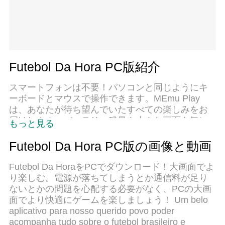
Futebol Da Hora PC版紹介
スマートフォンは不要！パソコンと同じようにキ
ーボードとマウスで操作できます。MEmu Play
は、あなたが待ち望んでいたすべての楽しみをお
届けします。バッテリー残量や小さな画面を気に
もっと見る
することなく、Futebol Da Horaをご利用くださ
い。最新のMEmu 9は、Futebol Da HoraをPCで体
Futebol Da Hora PC版の画像と動画
験するのに最適です！完璧なキーマッピングシス
テムにより、PCのようなスムーズな操作性を実現
Futebol Da HoraをPCでダウンロード！大画面でよ
します。マルチインスタンス機能により、複数の
り楽しむ。電源が落ちてしまうとか通信料が足り
アプリケーションを同時に実行できます。独自の
ないとかの問題を心配する必要がなく、PCの大画
仮想化エンジンがPCのパフォーマンスを最大限に
面でより快適にゲームを楽しましょう！ Um belo
引き出します。アプリを使用するだけでなく、高
aplicativo para nosso querido povo poder
品質な体験を得ることができます。
acompanha tudo sobre o futebol brasileiro e