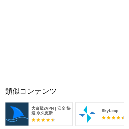
類似コンテンツ
大白鲨2VPN | 安全 快
SkyLeap
速 永久更新