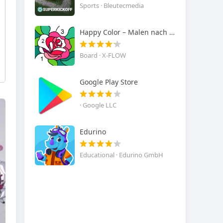
Sports · Bleutecmedia
Happy Color – Malen nach Zahlen
Board · X-FLOW
Google Play Store
· Google LLC
Edurino
Educational · Edurino GmbH