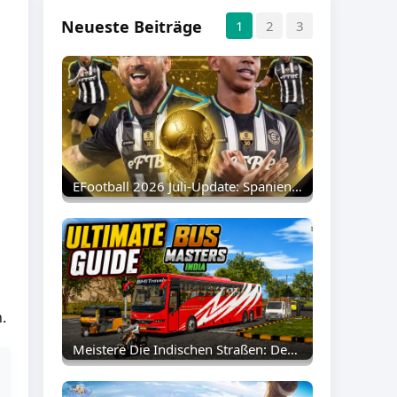
Neueste Beiträge
1
2
3
EFootball 2026 Juli-Update: Spanien 2010 Epics Und Phase-13-Nominierungs-Pack Jetzt Live!
.
Meistere Die Indischen Straßen: Der Ultimative Guide Für Bus Masters: India Simulator Auf Dem PC