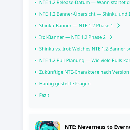
NTE 1.2 Release-Datum — Wann startet 
NTE 1.2 Banner-Übersicht — Shinku und I
Shinku-Banner — NTE 1.2 Phase 1
Shinku Charakter-Übersicht
Iroi-Banner — NTE 1.2 Phase 2
Beste Team-Zusammenstellungen für 
Iroi Charakter-Übersicht
Shinku vs. Iroi: Welches NTE 1.2-Banner so
Mögliche Team-Zusammenstellungen fü
Pull-Empfehlung nach Spielertyp
NTE 1.2 Pull-Planung — Wie viele Pulls k
Ressourcen-Tipps
Zukünftige NTE-Charaktere nach Version 
Häufig gestellte Fragen
Fazit
NTE: Neverness to Evern