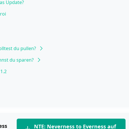
das Update?
roi
Shinku
lltest du pullen?
r Iroi
annst du sparen?
1.2
ess
NTE: Neverness to Everness auf