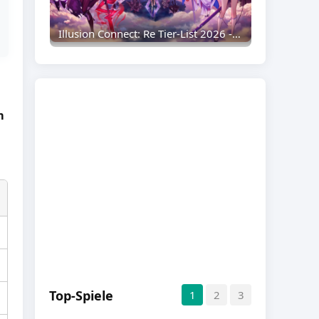
Illusion Connect: Re Tier-List 2026 - Beste Charaktere Im Ranking
m
Top-Spiele
1
2
3