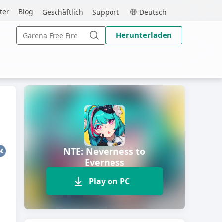
MEmu
ter
Blog
Geschäftlich
Support
Deutsch
Search
Herunterladen
for:
Search
NTE: Neverness to
Everness
Play on PC