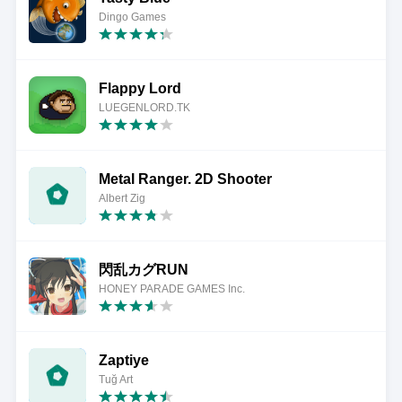
Dingo Games
Flappy Lord
LUEGENLORD.TK
Metal Ranger. 2D Shooter
Albert Zig
閃乱カグRUN
HONEY PARADE GAMES Inc.
Zaptiye
Tuğ Art