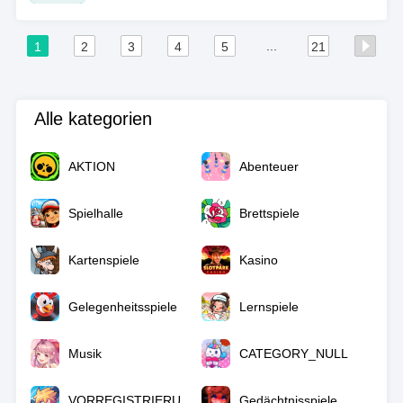
...
1
2
3
4
5
21
Alle kategorien
AKTION
Abenteuer
Spielhalle
Brettspiele
Kartenspiele
Kasino
Gelegenheitsspiele
Lernspiele
Musik
CATEGORY_NULL
VORREGISTRIERUNG
Gedächtnisspiele