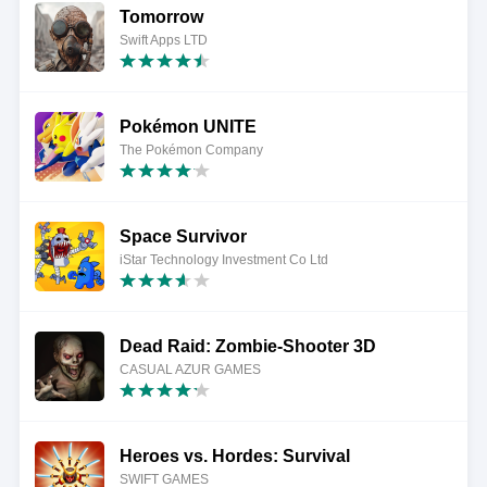
Tomorrow
Swift Apps LTD
Pokémon UNITE
The Pokémon Company
Space Survivor
iStar Technology Investment Co Ltd
Dead Raid: Zombie-Shooter 3D
CASUAL AZUR GAMES
Heroes vs. Hordes: Survival
SWIFT GAMES