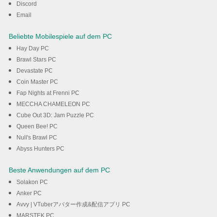
Discord
Email
Beliebte Mobilespiele auf dem PC
Hay Day PC
Brawl Stars PC
Devastate PC
Coin Master PC
Fap Nights at Frenni PC
MECCHA CHAMELEON PC
Cube Out 3D: Jam Puzzle PC
Queen Bee! PC
Null's Brawl PC
Abyss Hunters PC
Beste Anwendungen auf dem PC
Solakon PC
Anker PC
Avvy | VTuberアバター作成&配信アプリ PC
MARSTEK PC