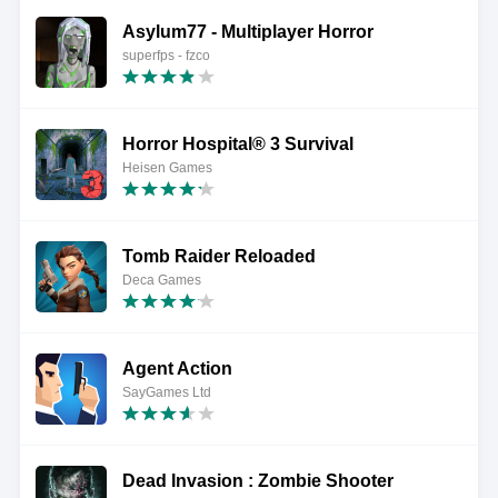
Asylum77 - Multiplayer Horror
superfps - fzco
Horror Hospital® 3 Survival
Heisen Games
Tomb Raider Reloaded
Deca Games
Agent Action
SayGames Ltd
Dead Invasion : Zombie Shooter