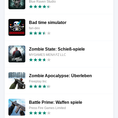
Blue Raven Studio
Bad time simulator
fari-dev
Zombie State: Schieß-spiele
MYGAMES MENA FZ LLC
Zombie Apocalypse: Überleben
Freeplay Inc
Battle Prime: Waffen spiele
Press Fire Games Limited