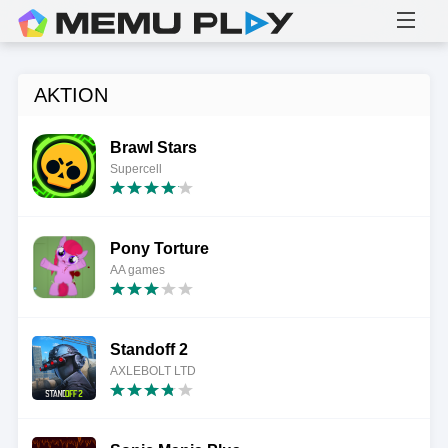
AKTION
Brawl Stars
Supercell
Pony Torture
AA games
Standoff 2
AXLEBOLT LTD