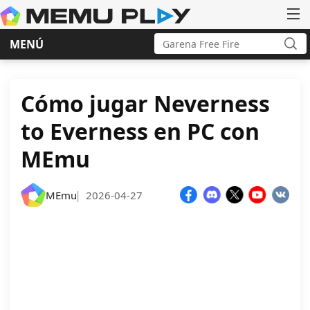
Buscar:
MENÚ
Bus
Ir
al
contenido
Cómo jugar Neverness
to Everness en PC con
MEmu
MEmu
2026-04-27
|