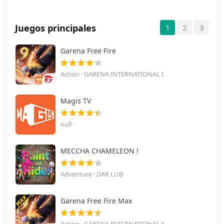
Juegos principales
1
2
3
Garena Free Fire
Action · GARENA INTERNATIONAL I
Magis TV
null ·
MECCHA CHAMELEON !
Adventure · DAR LUB
Garena Free Fire Max