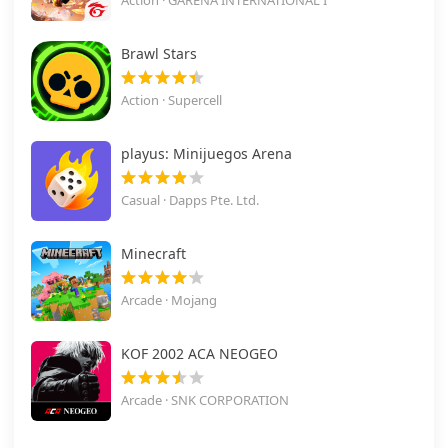
Action · GARENA INTERNATIONAL I
Brawl Stars
Action · Supercell
playus: Minijuegos Arena
Casual · Dapps Pte. Ltd.
Minecraft
Arcade · Mojang
KOF 2002 ACA NEOGEO
Arcade · SNK CORPORATION