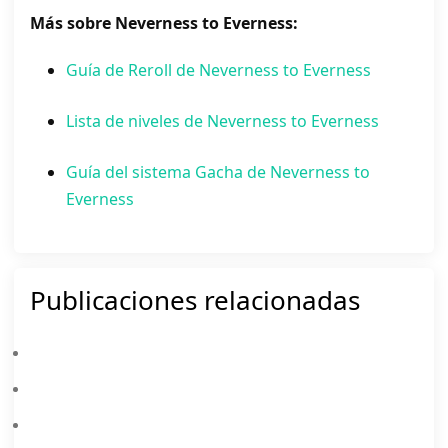
Más sobre Neverness to Everness:
Guía de Reroll de Neverness to Everness
Lista de niveles de Neverness to Everness
Guía del sistema Gacha de Neverness to
Everness
Publicaciones relacionadas
Actualización Del 8 De Julio De Neverness To Everness: Porsche 918 Spyder Recibe Dos Nuevas Skins Limitadas (Tomato Blood Y Purple Ruby)
Guía De Build De Chaos Para Neverness To Everness: Mejor Arc, Cartridge, Equipo Y Stats
Guía De Build De Camille Para Arknights: Endfield (V1.3) — Mejores Armas, Equipamiento, Composiciones De Equipo & Más
Banners De Neverness To Everness 1.2: Fecha De Lanzamiento De Shinku E Iroi, Filtraciones Y Guía De Tiradas