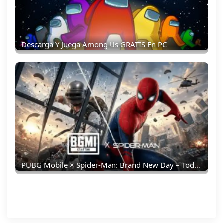
Descarga Y Juega Among Us GRATIS En PC
PUBG Mobile × Spider-Man: Brand New Day – Todo Lo Que Debes Saber: Skins, Fecha, Recompensas Y Más