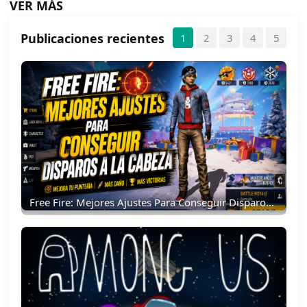
VER MÁS
Publicaciones recientes
1
2
3
4
5
Free Fire: Mejores Ajustes Para Conseguir Disparos A La Cabeza