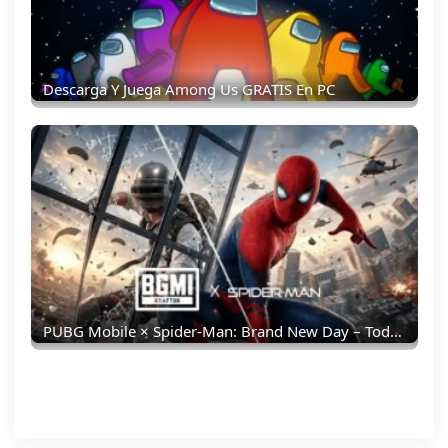
Descarga Y Juega Among Us GRATIS En PC
PUBG Mobile × Spider-Man: Brand New Day – Todo Lo Que Debes Saber: Skins, Fecha, Recompensas Y Más