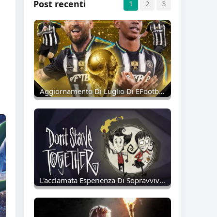
Post recenti
1
2
3
Aggiornamento Di Luglio Di EFootball 2026: Ora Disponibili Gli Epic Della Spagna 2010 E Il Pack Di Nomina Fase 13!
L'acclamata Esperienza Di Sopravvivenza Cooperativa Di Don't Starve Together Arriva Finalmente Su Mobile Il 21 Luglio 2026.