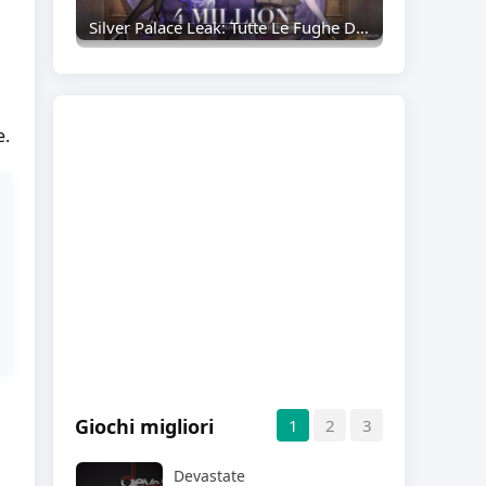
Silver Palace Leak: Tutte Le Fughe Di Notizie Conosciute Finora Sul Prossimo Action RPG
a
e.
Giochi migliori
1
2
3
Devastate