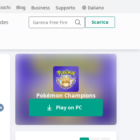
MEmu
iochi
Blog
Business
Supporto
Italiano
Search
des
Scarica
for:
Search
Pokémon Champions
Play on PC