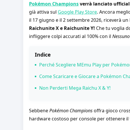
Pokémon Champions
verrà lanciato ufficia
già attiva sul
Google Play Store
. Ancora meglio
il 17 giugno e il 2 settembre 2026, riceverà un
Raichunite X e Raichunite Y!
Che tu voglia d
infliggere colpi accurati al 100% con il
Nessuno
Indice
Perché Scegliere MEmu Play per Pokém
1. Zero Lag e FPS Massimi su PC Low-
Come Scaricare e Giocare a Pokémon Ch
2. Vivi le MegaEvoluzioni in Straordinar
Non Perderti Mega Raichu X & Y!
3. Keymapping Intelligente & Controll
4. Multi-Instance Perfetto per Reroll e
Sebbene
Pokémon Champions
offra gioco cros
hardware costoso per console per ottenere il 