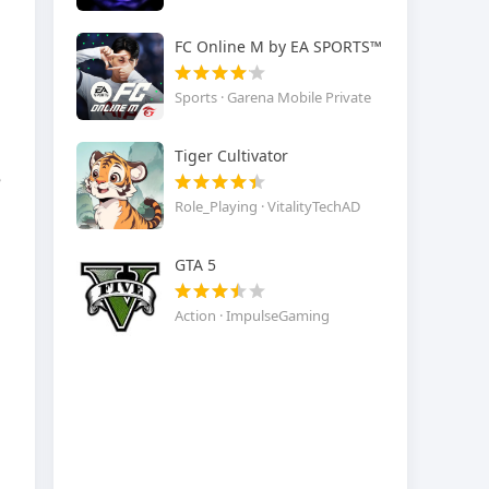
FC Online M by EA SPORTS™
Sports · Garena Mobile Private
Tiger Cultivator
e
Role_Playing · VitalityTechAD
GTA 5
Action · ImpulseGaming
o