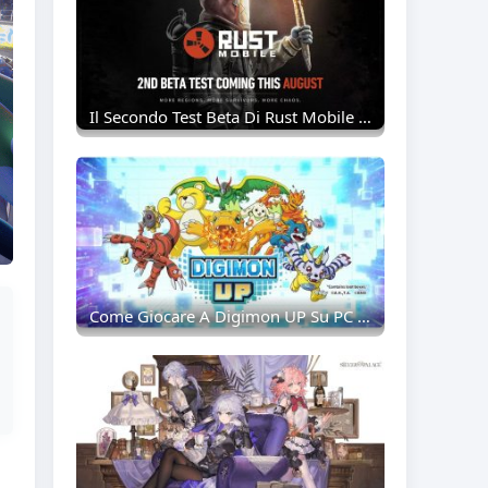
Il Secondo Test Beta Di Rust Mobile Viene Lanciato Ad Agosto 2026 Con Un Accesso Globale Ampliato.
Come Giocare A Digimon UP Su PC Con MEmu