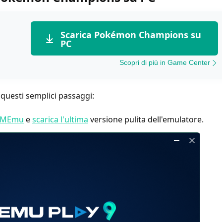
Scarica Pokémon Champions su
PC
Scopri di più in Game Center
 questi semplici passaggi:
le MEmu
e
scarica l'ultima
versione pulita dell'emulatore.