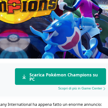
Scarica Pokémon Champions su
PC
Scopri di più in Game Center
pany International ha appena fatto un enorme annuncio: