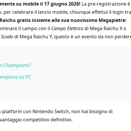
lmente su mobile il 17 giugno 2026!
La pre-registrazione è
, per celebrare il lancio mobile, chiunque effettui il login tr
Raichu gratis insieme alle sue nuovissime Megapietre:
ominare il campo con il
Campo Elettrico
di Mega Raichu X o
 Scudo
di Mega Raichu Y, questo è un evento da non perder
on Champions?
End
ampions su PC
ia Alta Definizione
i Mouse
 Multi-Accounting
s-platform con Nintendo Switch, non hai bisogno di
vantaggio competitivo definitivo.