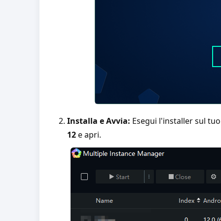
Installa e Avvia:
Esegui l'installer sul t
12
e apri.