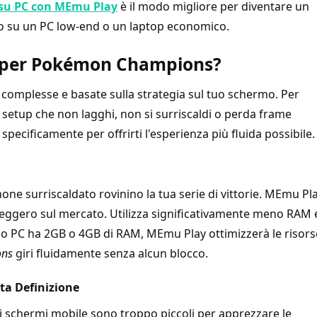
u PC con MEmu Play
è il modo migliore per diventare un
ndo su un PC low-end o un laptop economico.
per Pokémon Champions?
 complesse e basate sulla strategia sul tuo schermo. Per
un setup che non lagghi, non si surriscaldi o perda frame
specificamente per offrirti l'esperienza più fluida possibile.
ne surriscaldato rovinino la tua serie di vittorie. MEmu Pl
leggero sul mercato. Utilizza significativamente meno RAM 
 tuo PC ha 2GB o 4GB di RAM, MEmu Play ottimizzerà le risors
ons
giri fluidamente senza alcun blocco.
lta Definizione
i schermi mobile sono troppo piccoli per apprezzare le