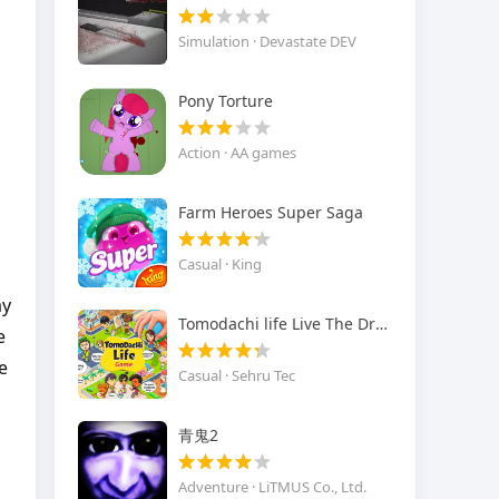
Simulation · Devastate DEV
Pony Torture
Action · AA games
Farm Heroes Super Saga
Casual · King
ay
Tomodachi life Live The Dream
e
e
Casual · Sehru Tec
青鬼2
Adventure · LiTMUS Co., Ltd.