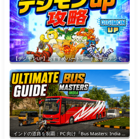
【デジモンUP】おすすめパートナー | 最初のデジモンの選び方
インドの道路を制覇：PC 向け『Bus Masters: India Simulator』究極ガイド