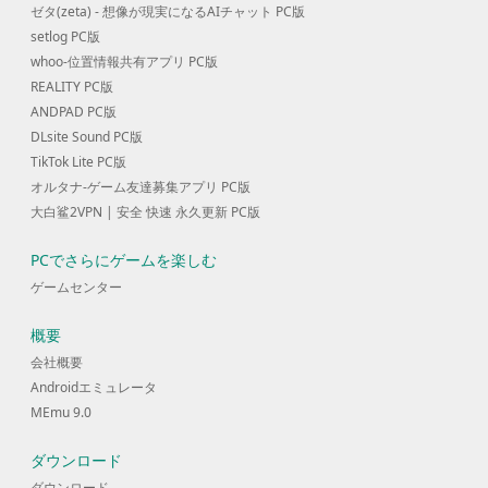
ゼタ(zeta) - 想像が現実になるAIチャット PC版
setlog PC版
whoo-位置情報共有アプリ PC版
REALITY PC版
ANDPAD PC版
DLsite Sound PC版
TikTok Lite PC版
オルタナ-ゲーム友達募集アプリ PC版
大白鲨2VPN | 安全 快速 永久更新 PC版
PCでさらにゲームを楽しむ
ゲームセンター
概要
会社概要
Androidエミュレータ
MEmu 9.0
ダウンロード
ダウンロード