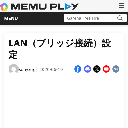
Search
MENU
for:
Sea
Skip
to
content
LAN（ブリッジ接続）設
定
sunyang
2020-06-10
|