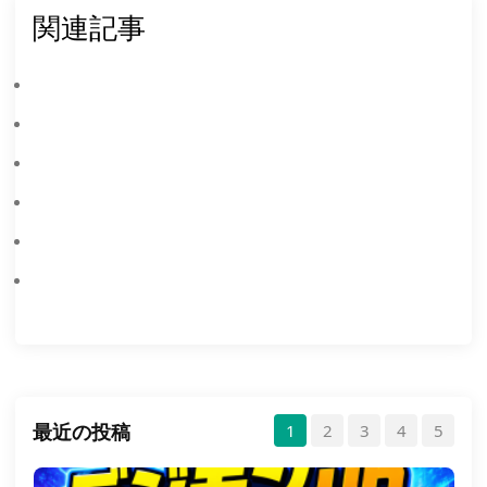
関連記事
PC で MEmu エミュレーターを使って Pokémon Champions をダウンロードする方法
PC で仮想化技術 (VT) を有効にする方法
Windbgツールの使用方法
MEmuキーマッピングの詳細な紹介
APPが水平画面と垂直画面を切り替えることを禁止
ディスク圧縮機能の紹介
最近の投稿
1
2
3
4
5