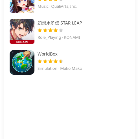
Music · QualiArts, Inc.
幻想水滸伝 STAR LEAP
Role_Playing · KONAMI
WorldBox
Simulation · Mako Mako