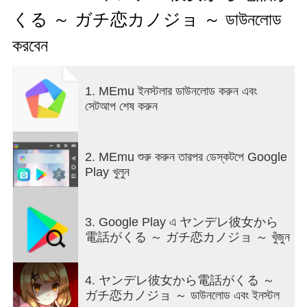
ধীরে তিনি লক্ষ্য করলেন যে ফোন কলটি একটি মৌলবাদী এবং হুমকিতে
くる ～ ガチ恋カノジョ ～ ডাউনলোড
পরিণত হয়েছে।
করবেন
খেলোয়াড় নায়কের ভূমিকায় অবতীর্ণ হয়, স্টকারের ভয়ের মুখোমুখি হওয়ার
সময় সে কী চায় তা আবিষ্কার করার জন্য কাজ করে। গেমটি রিয়েল টাইমে
অগ্রসর হয় এবং স্টকার আপনাকে প্রতিদিন একই সময়ে কল করে।
1. MEmu ইনস্টলার ডাউনলোড করুন এবং
প্লেয়ার ফোনের উত্তর দেবে কি না তা বেছে নেয়, তার সাথে যোগাযোগ করে
সেটআপ শেষ করুন
এবং তথ্য সংগ্রহ করে।
স্টকার শুধুমাত্র নায়ককে হুমকিমূলক দাবি এবং সতর্কবাণীই দেয় না, তবে
তাদের গোপনীয়তা আক্রমণ করার জন্য বাড়িতে নজরদারি ক্যামেরার ফুটেজ
2. MEmu শুরু করুন তারপর ডেস্কটপে Google
এবং ব্যক্তিগত তথ্য সম্পর্কে তার জ্ঞান রয়েছে বলেও পরামর্শ দেয়।
Play খুলুন
স্টকারের পরিচয় উন্মোচন করার জন্য ক্লুগুলি খুঁজতে খেলোয়াড়দের অবশ্যই
তাদের বাড়ি এবং আশেপাশের জায়গাগুলি অন্বেষণ করতে হবে।
3. Google Play এ ヤンデレ彼女から
গেমটি একটি উত্তেজনাপূর্ণ পরিবেশে সংঘটিত হয় যেখানে খেলোয়াড়কে
電話がくる ～ ガチ恋カノジョ ～ খুঁজুন
স্টকারের সাথে যোগাযোগ করতে এবং লুকানো সূত্র খুঁজে পেতে সাবধানতার
সাথে কাজ করতে হবে। স্টকারের সাথে ইন্টারঅ্যাক্ট করার ক্ষেত্রে
খেলোয়াড়ের কিছু পছন্দগুলি গল্পটি কীভাবে প্রকাশ পায় এবং স্টকার কীভাবে
4. ヤンデレ彼女から電話がくる ～
আচরণ করে তা প্রভাবিত করতে পারে।
ガチ恋カノジョ ～ ডাউনলোড এবং ইনস্টল