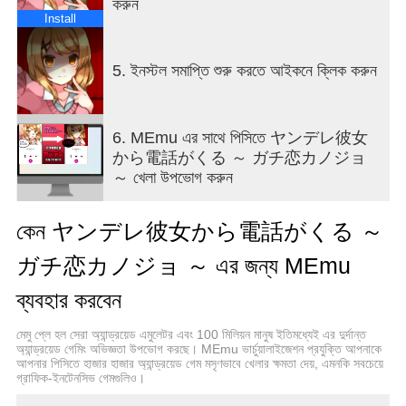
করুন
উদ্দেশ্য হ'ল স্টকারের পরিচয় উন্মোচন করা এবং নায়ক এবং পরিবারকে তার
Install
নিরলস সাধনা থেকে রক্ষা করা। একজন খেলোয়াড়ের সাফল্য নির্ভর করে
তাদের নির্বাচন এবং অন্বেষণ দক্ষতার উপর। যাইহোক, স্টকাররা
5. ইনস্টল সমাপ্তি শুরু করতে আইকনে ক্লিক করুন
প্রতিহিংসাপরায়ণ এবং খেলোয়াড় ভুল করলে আক্রমণাত্মক আচরণ করতে
পারে।
6. MEmu এর সাথে পিসিতে ヤンデレ彼女
[খেলার প্রভাব]
から電話がくる ～ ガチ恋カノジョ
～ খেলা উপভোগ করুন
হুমকিমূলক বার্তা: স্টাকাররা নায়ককে হুমকিমূলক বার্তা পাঠায়। তিনি পরামর্শ
দেন যে তিনি নায়কের গোপনীয়তা এবং পরিবার সম্পর্কে খুব বেশি জানেন,
তাদের নিরাপত্তাহীন বোধ করে।
কেন ヤンデレ彼女から電話がくる ～
ভুতুড়ে শব্দ এবং অভিব্যক্তি: স্টকারের ফোন কলে ভুতুড়ে শব্দ থাকতে
ガチ恋カノジョ ～ এর জন্য MEmu
পারে। তার কণ্ঠস্বর বিকৃত এবং অস্বাভাবিকভাবে কম, খেলোয়াড়ের
ব্যবহার করবেন
অস্বস্তির অনুভূতি বাড়িয়ে দেয়।
মেমু প্লে হল সেরা অ্যান্ড্রয়েড এমুলেটর এবং 100 মিলিয়ন মানুষ ইতিমধ্যেই এর দুর্দান্ত
বাস্তবতার সাথে হস্তক্ষেপ: স্টাকাররা নায়কের গোপনীয়তা আক্রমণ করার
অ্যান্ড্রয়েড গেমিং অভিজ্ঞতা উপভোগ করছে। MEmu ভার্চুয়ালাইজেশন প্রযুক্তি আপনাকে
জন্য নজরদারি ফুটেজ এবং ব্যক্তিগত তথ্যের জ্ঞান বোঝায়। খেলোয়াড়রা
আপনার পিসিতে হাজার হাজার অ্যান্ড্রয়েড গেম মসৃণভাবে খেলার ক্ষমতা দেয়, এমনকি সবচেয়ে
যখন তাদের বাড়ি এবং আশেপাশের পরিবেশ অন্বেষণ করে, তারা ভয় পেতে
গ্রাফিক-ইনটেনসিভ গেমগুলিও।
পারে যে তাদের সর্বদা দেখা হচ্ছে।