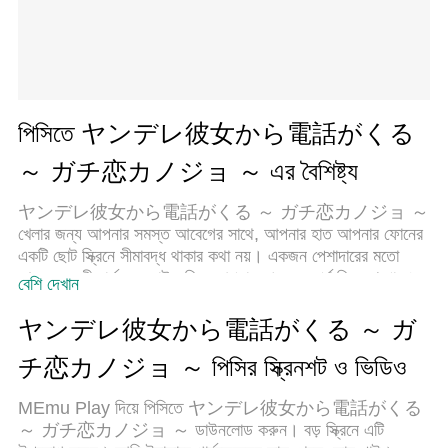
পিসিতে ヤンデレ彼女から電話がくる
～ ガチ恋カノジョ ～ এর বৈশিষ্ট্য
ヤンデレ彼女から電話がくる ～ ガチ恋カノジョ ～
খেলার জন্য আপনার সমস্ত আবেগের সাথে, আপনার হাত আপনার ফোনের
একটি ছোট স্ক্রিনে সীমাবদ্ধ থাকার কথা নয়। একজন পেশাদারের মতো
খেলুন এবং কীবোর্ড এবং মাউস দিয়ে আপনার গেমের সম্পূর্ণ নিয়ন্ত্রণ পান।
বেশি দেখান
মেমু আপনাকে এমন সমস্ত জিনিস সরবরাহ করে যা আপনি প্রত্যাশা
করছেন। ডাউনলোড করুন এবং পিসিতে ヤンデレ彼女から電話
ヤンデレ彼女から電話がくる ～ ガ
がくる ～ ガチ恋カノジョ ～ খেলুন। আপনি যতক্ষণ চান
チ恋カノジョ ～ পিসির স্ক্রিনশট ও ভিডিও
ততক্ষণ খেলুন, ব্যাটারি, মোবাইল ডেটা এবং বিরক্তিকর কলগুলির আর
কোনও সীমাবদ্ধতা নেই। একদম নতুন MEmu 9 হল পিসিতে ヤンデ
MEmu Play দিয়ে পিসিতে ヤンデレ彼女から電話がくる
レ彼女から電話がくる ～ ガチ恋カノジョ ～ খেলার
～ ガチ恋カノジョ ～ ডাউনলোড করুন। বড় স্ক্রিনে এটি
সেরা পছন্দ। আমাদের দক্ষতার সাথে প্রস্তুত, সূক্ষ্ম প্রিসেট কীম্যাপিং