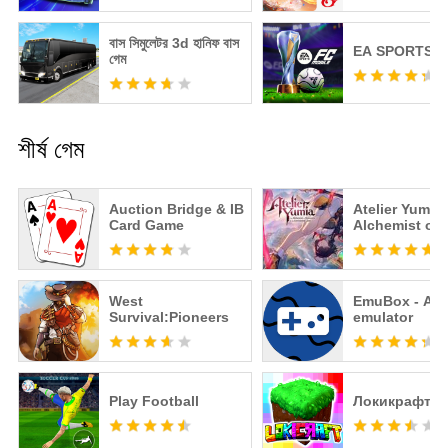
・যারা Yotsumegami পছন্দ করেন [রহস্য সমাধান x escape
novel game]
বাস সিমুলেটর 3d হানিফ বাস
EA SPORTS F
・ যারা রহস্যময় বুলেটিন বোর্ড এবং 7 টি গুজব পছন্দ করেন [উপন্যাস
গেম
গেম]
・যারা অ্যালিসের মানসিক পরীক্ষা পছন্দ করেন
・যারা সামার পকেট পছন্দ করেন
・যারা বিকল্প গার্লস 2 পছন্দ করেন
শীর্ষ গেম
・মনস্টার কোম্পানি - যারা রিয়েল-টাইম নিষ্ক্রিয় প্রজনন সিমুলেশন পছন্দ
করেন
・রাজকুমারী সংযোগ! যারা Re:Dive পছন্দ করেন
Auction Bridge & IB
Atelier Yumia
Card Game
Alchemist of
・যারা আও নো কানাটা নো ফোর রিদম পছন্দ করেন
Memories & t
・কোও তাইওরিনি। এসপি যারা এস্কেপ গেমস/নভেল/হরর পছন্দ করেন
Envisioned L
・যারা এস্কেপ অ্যাডভেঞ্চার উপন্যাস তাসোকারে হোটেল পছন্দ করেন
West
EmuBox - All 
Survival:Pioneers
emulator
Play Football
Локикрафт