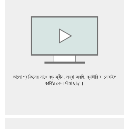
জাম্পসকেয়ার এবং অপ্রত্যাশিত ঘটনা: গেমপ্লে চলাকালীন অপ্রত্যাশিত
ঘটনা এবং জাম্পকেয়ার ঘটতে পারে। এটি এমন উপাদানগুলিকে অন্তর্ভুক্ত
করে যা প্লেয়ারকে অবাক করে, যেমন আকস্মিক শব্দ, চলমান বস্তু এবং
অপ্রত্যাশিত জায়গায় স্টকারদের উপস্থিতি।
কোণঠাসা হওয়ার সংবেদন: স্টকারটি ধীরে ধীরে আরও অবিচল হয়ে ওঠে এবং
নায়ককে কোণঠাসা করে। প্রতিদিন একই সময়ে তার কল করার মাধ্যমে,
খেলোয়াড়ের উদ্বেগ সময়ের সাথে বৃদ্ধি পায়।
পছন্দের অসুবিধা: খেলোয়াড়দের অবশ্যই স্টকারের সাথে কথোপকথনে পছন্দ
করতে হবে। যাইহোক, কোন পছন্দটি সর্বোত্তম তা স্পষ্ট নয় এবং ভুল পছন্দ
ভালো গ্রাফিক্সের সাথে বড় স্ক্রীন; লম্বা অবধি, ব্যাটারি বা মোবাইল
করা স্টকারের আক্রমণাত্মক প্রতিক্রিয়াকে উস্কে দিতে পারে। এই কঠিন
ডাটা'র কোন সীমা ছাড়া।
পছন্দ খেলোয়াড়ের উপর মানসিক চাপ বাড়ায়।
সংলাপ এবং সম্পর্ক গড়ে তোলা: খেলোয়াড়রা ফোনে মেয়েদের সাথে
যোগাযোগ করে। তার সাথে কথোপকথনের মাধ্যমে, খেলোয়াড়রা তার
ব্যক্তিত্ব এবং অতীত অভিজ্ঞতা সম্পর্কে জানতে পারে। উপযুক্ত পছন্দ
এবং প্রতিক্রিয়া করার মাধ্যমে, খেলোয়াড় তার সাথে একটি সম্পর্ক তৈরি
করে।