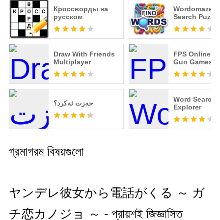
খেলোয়াড়ের পছন্দ এবং প্রভাব: গেমের সময় আপনার পছন্দ এবং ক্রিয়াগুলি
Кроссворды на
Wordomaze -
গল্পটি কীভাবে উন্মোচিত হয় এবং শেষ হয় তা প্রভাবিত করতে পারে।
русском
Search Puzzle
খেলোয়াড়ের পছন্দের গুরুত্বের উপর জোর দেওয়া হয়, কারণ খেলোয়াড়ের
বিচার ও সিদ্ধান্ত ফোনের মাধ্যমে জড়িত চরিত্রের সাথে সম্পর্ক এবং গেমের
সমাপ্তিতে প্রতিফলিত হয়।
Draw With Friends
FPS Online St
Multiplayer
Gun Games
সাউন্ড এবং সাউন্ড এফেক্ট: ভয়েস এবং সাউন্ড ইফেক্ট ফোন গেমে গুরুত্বপূর্ণ
ভূমিকা পালন করে। ভয়ঙ্কর কণ্ঠস্বর, নীরবতা এবং হঠাৎ শব্দ, কোলাহল
ইত্যাদি খেলোয়াড়ের ভয়কে উদ্দীপিত করে এবং উপস্থিতির বোধকে বাড়িয়ে
তোলে।
Word Search
حەزت ئەکرد؟
Explorer
ভুতুড়ে ফোন কল ভয়েস: প্লেয়াররা ভীতিকর ভয়েস এবং সন্দেহজনক বার্তা
পায়। ভয়েসের সুর এবং বিষয়বস্তু একটি ভয়ঙ্কর এবং হুমকির পরিবেশ তৈরি
করে যা খেলোয়াড়ের ভয়কে বাড়িয়ে তোলে।
গ্রমাগরম বিষয়গুলো
ট্র্যাকড হররস: খেলোয়াড়দের ধাওয়া করা হয় স্টকার এবং আতঙ্কিত সত্তা
দ্বারা। তারা খেলোয়াড়কে তাড়া করে এবং কাছে আসার সময় উত্তেজনা ও
ভয় সৃষ্টি করে।
ヤンデレ彼女から電話がくる ～ ガ
আকস্মিক উপস্থিতি এবং আশ্চর্য: খেলোয়াড়রা সতর্কতা ছাড়াই স্টকারের
チ恋カノジョ ～ - প্রায়শই জিজ্ঞাসিত
উপস্থিতি এবং সন্ত্রাস প্রত্যক্ষ করবে। তারা হঠাৎ উপস্থিত হয়ে বা