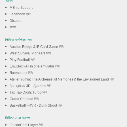
সমর্থন
ノジョ ～ খেলা উপভোগ করুন
MEmu Support
Facebook গ্রুপ
Discord
ডাউনলোড
ইমেল
পিসিতে জনপ্রিয় গেম
Auction Bridge & IB Card Game পিসি
West Survival:Pioneers পিসি
Play Football পিসি
EmuBox - All in one emulator পিসি
Локикрафт পিসি
Atelier Yumia: The Alchemist of Memories & the Envisioned Land পিসি
ট্রেন ড্রাইভার 3D - ট্রেন গেমস পিসি
Tap Tap Dash: Turbo পিসি
Grand Criminal পিসি
Basketball FRVR - Dunk Shoot পিসি
পিসিতে সেরা অ্যাপস
FalconCast Player পিসি