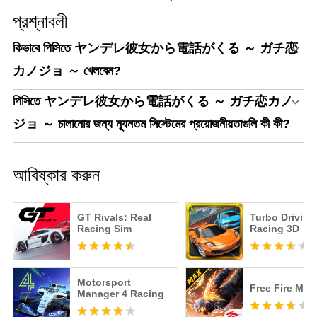
অপ্রত্যাশিত জায়গায় উপস্থিত হয়ে খেলোয়াড়কে চমকে দিতে এবং
প্রশ্নাবলী
আতঙ্কিত করতে পারে।
কিভাবে পিসিতে ヤンデレ彼女から電話がくる ～ ガチ恋
সাইকোলজিক্যাল হরর: গেমটি খেলোয়াড়ের সাইকোলজিক্যাল হররকে
カノジョ ～ খেলবেন?
উদ্দীপিত করে। স্টকারদের কাছ থেকে ক্রমাগত হয়রানি এবং ভয় দেখানো
খেলোয়াড়দের মানসিক স্বাস্থ্যকে নাড়া দেয়।
পিসিতে ヤンデレ彼女から電話がくる ～ ガチ恋カノ
অসহায়ত্ব এবং কঠিন পালানো: খেলোয়াড়রা স্টকার থেকে পালানোর চেষ্টা
ジョ ～ চালানোর জন্য ন্যূনতম সিস্টেমের প্রয়োজনীয়তাগুলি কী কী?
করে, কিন্তু অসুবিধার সম্মুখীন হয়। এটি অসহায় বোধ করে, স্টকারের তাড়া
এবং হুমকি এড়াতে চতুর কৌশল এবং কৌশল প্রয়োজন।
আবিষ্কার করুন
"গাছি কোই কানজো" এই ধরনের লোকদের জন্য সুপারিশ করা হয়।
・ যারা ইয়ান্দেরে, মেনহেরা এবং সুন্দরে গেম পছন্দ করেন
・ যারা রোম্যান্স পছন্দ করেন ADV
GT Rivals: Real
Turbo Driving
Racing Sim
Racing 3D
・ যারা হরর পছন্দ করেন
・ যারা অভিনব গেম পছন্দ করেন
・ যারা ভার্চুয়াল ইউটিউবার পছন্দ করেন (VTuber)
・যারা অতীতে একটি এক্সচেঞ্জ ডায়েরি করেছেন
Motorsport
Free Fire MAX
・যারা গেম খেলতে চায় যা তাদের বিষণ্ণ বোধ করে
Manager 4 Racing
・যারা প্রেমের খেলা "অসুস্থ গার্লফ্রেন্ড সংগ্রহ" পছন্দ করেন