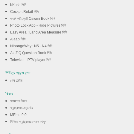
bKash পিসি
Cockpit Retail পিসি
কওমি লাইব্রেরী Qawmi Book পিসি
Photo Lock App - Hide Pictures পিসি
Easy Area : Land Area Measure পিসি
Alaap পিসি
NihongoWay : N5 - N4 পিসি
AtoZ Q Question Bank পিসি
Televizo - IPTV player পিসি
পিসিতে আরও গেম
গেম সেন্টার
বিষয়ে
আমাদের বিষয়ে
অ্যান্ড্রয়েড এমুলেটর
MEmu 9.0
পিসিতে অ্যান্ড্রয়েড গেমস খেলুন