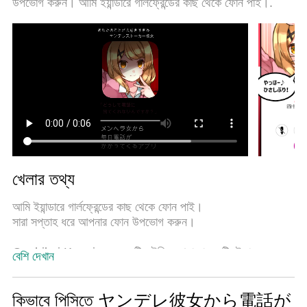
উপভোগ করুন। আমি ইয়ান্ডারে গার্লফ্রেন্ডের কাছ থেকে ফোন পাই।.
সিস্টেম ヤンデレ彼女から電話がくる ～ ガチ恋カノ
ジョ ～ কে একটি বাস্তব পিসি গেম করে তোলে। MEmu মাল্টি-
ইনস্ট্যান্স ম্যানেজার একই ডিভাইসে 2 বা তার বেশি অ্যাকাউন্ট চালানো
সম্ভব করে তোলে। এবং সবচেয়ে গুরুত্বপূর্ণ, আমাদের একচেটিয়া ইমুলেশন
ইঞ্জিন আপনার পিসির সম্পূর্ণ সম্ভাবনা প্রকাশ করতে পারে, সবকিছুকে মসৃণ
করে তুলতে পারে।
খেলার তথ্য
আমি ইয়ান্ডারে গার্লফ্রেন্ডের কাছ থেকে ফোন পাই।
সারা সপ্তাহ ধরে আপনার ফোন উপভোগ করুন।
Gachikoi Kanojo হল একটি ভৌতিক খেলা যা একটি স্টকার মেয়ে
বেশি দেখান
দ্বারা তাড়া করার ভয় নিয়ে। খেলোয়াড় প্রধান চরিত্রের ভূমিকা গ্রহণ করে,
তাদের পরিবারের অংশ হিসাবে একটি স্বাভাবিক জীবনযাপন করে। প্রথমে,
প্রধান চরিত্রটি ভেবেছিল এটি কেবল একটি বিরক্তিকর কল, কিন্তু ধীরে
কিভাবে পিসিতে ヤンデレ彼女から電話が