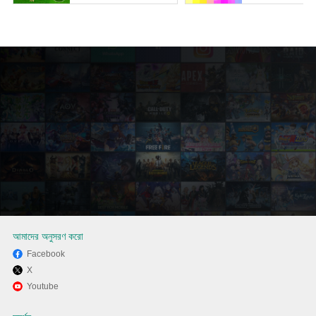
আমাদের অনুসরণ করো
Facebook
X
MEmu এর সাথে পিসিতে ヤンデレ彼
Youtube
女から電話がくる ～ ガチ恋カ