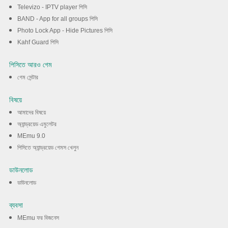
Televizo - IPTV player পিসি
BAND - App for all groups পিসি
Photo Lock App - Hide Pictures পিসি
Kahf Guard পিসি
পিসিতে আরও গেম
গেম সেন্টার
বিষয়ে
আমাদের বিষয়ে
অ্যান্ড্রয়েড এমুলেটর
MEmu 9.0
পিসিতে অ্যান্ড্রয়েড গেমস খেলুন
ডাউনলোড
ডাউনলোড
ব্যবসা
MEmu ফর বিজনেস