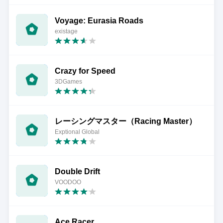
Voyage: Eurasia Roads
existage
Crazy for Speed
3DGames
レーシングマスター（Racing Master）
Exptional Global
Double Drift
VOODOO
Ace Racer