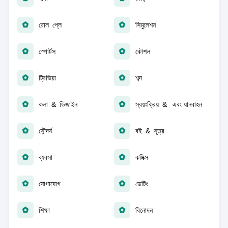
রোল প্লে
সিমুলেশন
স্পোর্টস
কৌশল
ট্রিভিয়া
শব্দ
কলা & ডিজাইন
স্বয়ংক্রিয় & এবং যানবাহন
সৌন্দর্য
বই & সূত্র
ব্যবসা
কমিক্স
যোগাযোগ
ডেটিং
শিক্ষা
বিনোদন