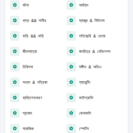
ঘটনা
অর্থায়ন
খাদ্য && পানীয়
স্বাস্থ্য & ফিটনেস
বাড়ি && বাড়ি
লাইব্রেরি & ডেমো
জীবনযাত্রা
মানচিত্র & নেভিগেশন
চিকিৎসা
সঙ্গীত & অডিও
সংবাদ & পত্রিকা
প্যারেন্টিং
ব্যক্তিগতকরণ
ফটোগ্রাফি
প্রমোদ
কেনাকাটা
সামাজিক
স্পোর্টস