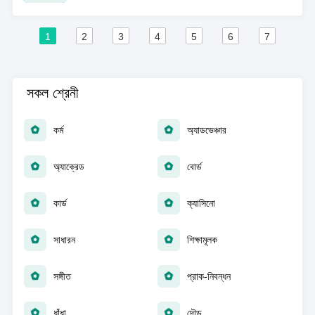
1
2
3
4
5
6
7
সকল শ্রেনী
কর্ম
অ্যাডভেঞ্চার
অ্যাক্রেড
বোর্ড
কার্ড
ক্যাসিনো
সাধারন
শিক্ষামূলক
সঙ্গীত
প্রাক-নিবন্ধন
ধাঁধা
দৌড়