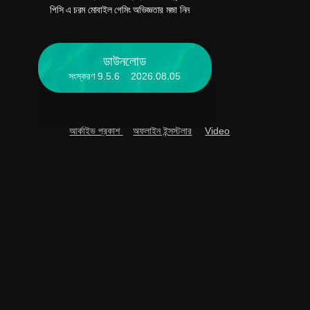
দ
পিসি এ চরম মোবাইল গেমিং অভিজ্ঞতার মজা নিন
ডাউনলোড
সংস্করণ 9.5.6 2026.08.05
আর্কাইভ প্রকাশ
অফলাইন ইন্সস্টলার
Video