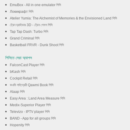
EmuBox - All in one emulator পিসি
Локикрафт পিসি
Atelier Yumia: The Alchemist of Memories & the Envisioned Land পিসি
ট্রেন ড্রাইভার 3D - ট্রেন গেমস পিসি
Tap Tap Dash: Turbo পিসি
Grand Criminal পিসি
Basketball FRVR - Dunk Shoot পিসি
পিসিতে সেরা অ্যাপস
FalconCast Player পিসি
bKash পিসি
Cockpit Retail পিসি
কওমি লাইব্রেরী Qawmi Book পিসি
Alaap পিসি
Easy Area : Land Area Measure পিসি
Medix-Superior Player পিসি
Televizo - IPTV player পিসি
BAND - App for all groups পিসি
Hopenity পিসি