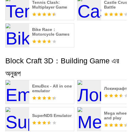
Tennis Clash:
Castle Crush
Multiplayer Game
Battle
Bike Race：
Motorcycle Games
Block Craft 3D：Building Game এর
অনুরূপ
EmuBox - All in one
Локикрафт
emulator
Mega wheel - 
SuperNDS Emulator
and play