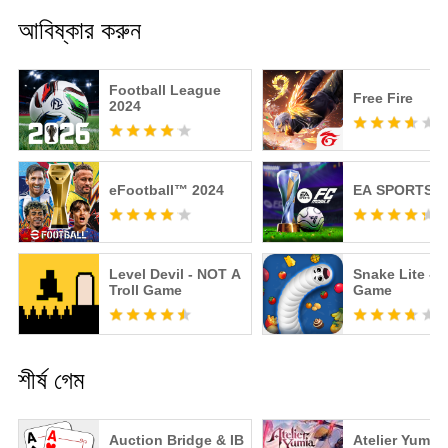
আবিষ্কার করুন
Football League
Free Fire
2024
eFootball™ 2024
EA SPORTS F
Level Devil - NOT A
Snake Lite - 
Troll Game
Game
শীর্ষ গেম
Auction Bridge & IB
Atelier Yumia