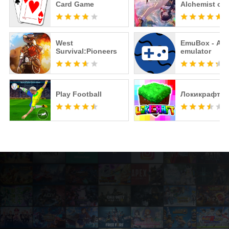
Card Game
Alchemist of
Memories & t
Envisioned L
West
EmuBox - All 
Survival:Pioneers
emulator
Play Football
Локикрафт