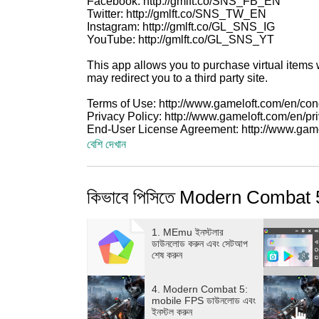
Facebook: http://gmlft.co/SNS_FB_EN
Twitter: http://gmlft.co/SNS_TW_EN
Instagram: http://gmlft.co/GL_SNS_IG
YouTube: http://gmlft.co/GL_SNS_YT
This app allows you to purchase virtual items 
may redirect you to a third party site.
Terms of Use: http://www.gameloft.com/en/con
Privacy Policy: http://www.gameloft.com/en/pr
End-User License Agreement: http://www.game
বেশি দেখান
কিভাবে পিসিতে Modern Combat 
1. MEmu ইনস্টলার
ডাউনলোড করুন এবং সেটআপ
শেষ করুন
4. Modern Combat 5:
mobile FPS ডাউনলোড এবং
ইনস্টল করুন