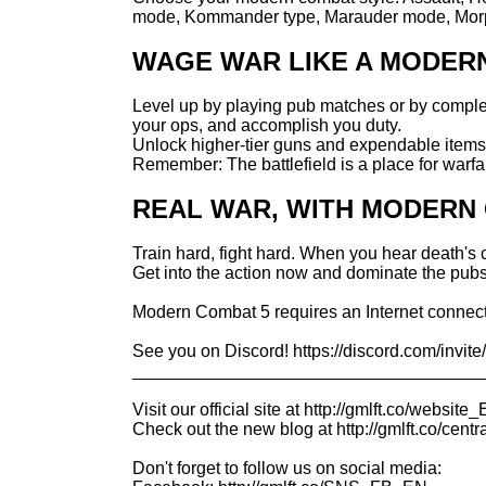
mode, Kommander type, Marauder mode, Morph
WAGE WAR LIKE A MODER
Level up by playing pub matches or by comple
your ops, and accomplish you duty.
Unlock higher-tier guns and expendable items 
Remember: The battlefield is a place for warfa
REAL WAR, WITH MODERN
Train hard, fight hard. When you hear death's ca
Get into the action now and dominate the pubs,
Modern Combat 5 requires an Internet connect
See you on Discord! https://discord.com/invi
____________________________________
Visit our official site at http://gmlft.co/website
Check out the new blog at http://gmlft.co/centr
Don't forget to follow us on social media: