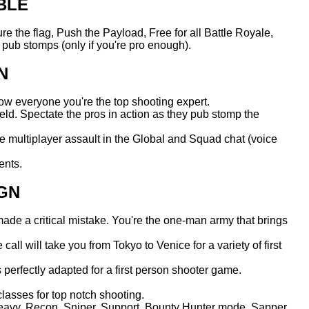
BLE
the flag, Push the Payload, Free for all Battle Royale,
ou shoot your way through one dire situation after another to
pub stomps (only if you're pro enough).
N
ow everyone you're the top shooting expert.
efield. Spectate the pros in action as they pub stomp the
ne multiplayer assault in the Global and Squad chat (voice
ents.
GN
de a critical mistake. You're the one-man army that brings
all will take you from Tokyo to Venice for a variety of first
perfectly adapted for a first person shooter game.
asses for top notch shooting.
eavy, Recon, Sniper, Support, Bounty Hunter mode, Sapper