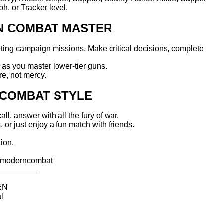
, or Tracker level.
N COMBAT MASTER
ting campaign missions. Make critical decisions, complete
as you master lower-tier guns.
re, not mercy.
 COMBAT STYLE
ll, answer with all the fury of war.
 or just enjoy a fun match with friends.
ion.
te/moderncombat
_________
_EN
al