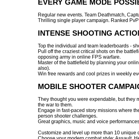
EVERY GAME MODE POSSI
for a bit of instant warfare.
Regular new events. Team Deathmatch, Capture 
Fulfill your duty in the thrilling campaign as y
Thrilling single player campaign. Ranked PvP 
save the world.
INTENSE SHOOTING ACTIO
Top the individual and team leaderboards - sh
Pull off the craziest critical shots on the battl
opposing army in online FPS warfare.
Master of the battlefield by planning your onli
also).
Win free rewards and cool prizes in weekly ev
MOBILE SHOOTER CAMPAI
They thought you were expendable, but they ma
the war to them.
Engage in fast-paced story missions where the c
person shooter challenges.
Great graphics, music and voice performances 
Customize and level up more than 10 unique cl
Choose your modern combat style: Assault, H