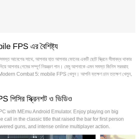
e FPS এর বৈশিষ্ট্য
আবেগের সাথে, আপনার হাত আপনার ফোনের একটি ছোট স্ক্রিনে সীমাবদ্ধ থাকার
়ে আপনার গেমের সম্পূর্ণ নিয়ন্ত্রণ পান। মেমু আপনাকে এমন সমস্ত জিনিস সরবরাহ
তে Modern Combat 5: mobile FPS খেলুন। আপনি যতক্ষণ চান ততক্ষণ খেলুন,
ও সীমাবদ্ধতা নেই। একদম নতুন MEmu 9 হল পিসিতে Modern Combat 5: mobile
্ষ্ম প্রিসেট কীম্যাপিং সিস্টেম Modern Combat 5: mobile FPS কে একটি বাস্তব
ভাইসে 2 বা তার বেশি অ্যাকাউন্ট চালানো সম্ভব করে তোলে। এবং সবচেয়ে গুরুত্বপূর্ণ,
িসির স্ক্রিনশট ও ভিডিও
না প্রকাশ করতে পারে, সবকিছুকে মসৃণ করে তুলতে পারে।
C with MEmu Android Emulator. Enjoy playing on big
call in the classic title that raised the bar for first person
wered guns, and intense online multiplayer action.