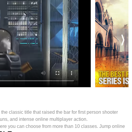
the classic title that raised the bar for first person shooter
ns, and intense online multiplayer action.
ere you can choose from more than 10 classes. Jump online