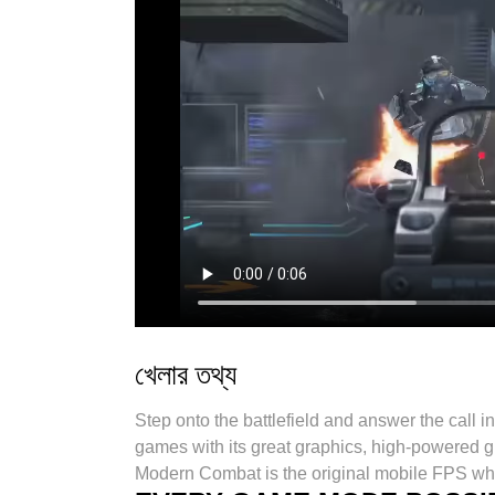
খেলার তথ্য
Step onto the battlefield and answer the call in 
games with its great graphics, high-powered gu
Modern Combat is the original mobile FPS wh