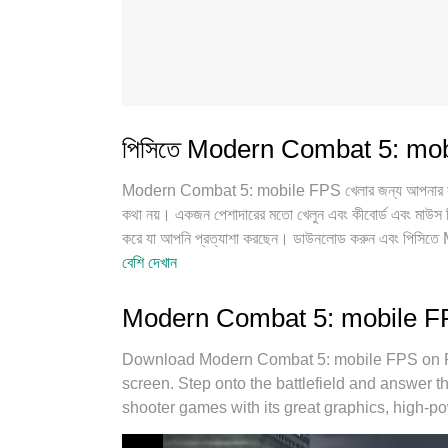
পিসিতে Modern Combat 5: mobil
Modern Combat 5: mobile FPS খেলার জন্য আপনার সমস্ত 
কথা নয়। একজন পেশাদারের মতো খেলুন এবং কীবোর্ড এবং মাউস দিয
করে যা আপনি প্রত্যাশা করছেন। ডাউনলোড করুন এবং পিসি
ব্যাটারি, মোবাইল ডেটা এবং বিরক্তিকর কলগুলির আর কোন
বেশি দেখান
FPS খেলার সেরা পছন্দ। আমাদের দক্ষতার সাথে প্রস্তুত, সূক
পিসি গেম করে তোলে। MEmu মাল্টি-ইনস্ট্যান্স ম্যানেজার একই ডি
Modern Combat 5: mobile FPS প
আমাদের একচেটিয়া ইমুলেশন ইঞ্জিন আপনার পিসির সম্পূর্ণ সম্ভাব
Download Modern Combat 5: mobile FPS on P
screen. Step onto the battlefield and answer the 
shooter games with its great graphics, high-po