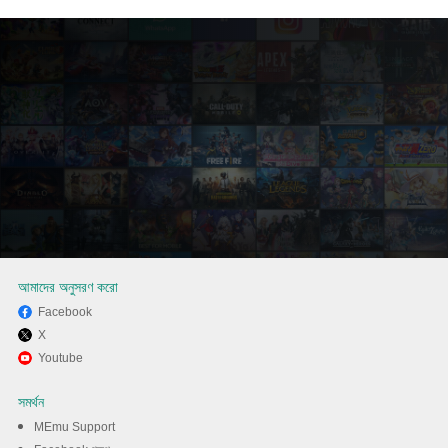
আমাদের অনুসরণ করো
Facebook
X
MEmu ব্যবহার করে আপনার কম্পিউটারে
Youtube
B612 AI Photo&Video Editor
সমর্থন
উপভোগ করুন
MEmu Support