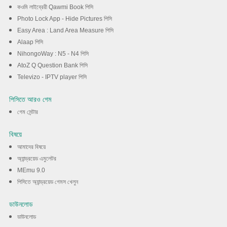
কওমি লাইব্রেরী Qawmi Book পিসি
Photo Lock App - Hide Pictures পিসি
Easy Area : Land Area Measure পিসি
Alaap পিসি
NihongoWay : N5 - N4 পিসি
AtoZ Q Question Bank পিসি
Televizo - IPTV player পিসি
পিসিতে আরও গেম
গেম সেন্টার
বিষয়ে
আমাদের বিষয়ে
অ্যান্ড্রয়েড এমুলেটর
MEmu 9.0
পিসিতে অ্যান্ড্রয়েড গেমস খেলুন
ডাউনলোড
ডাউনলোড