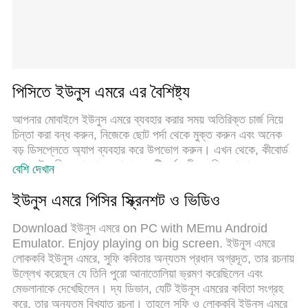
পিসিতে ইউনুস এমরে এর বৈশিষ্ট্য
আপনার মোবাইলে ইউনুস এমরে ব্যবহার করার সময় অতিরিক্ত চার্জ নিয়ে
চিন্তা করা বন্ধ করুন, নিজেকে ছোট পর্দা থেকে মুক্ত করুন এবং অনেক
বড় ডিসপ্লেতে অ্যাপ ব্যবহার করে উপভোগ করুন। এখন থেকে, কীবোর্ড
এবং মাউস দিয়ে আপনার অ্যাপের একটি পূর্ণ-স্ক্রীন অভিজ্ঞতা পান।
বেশি দেখান
MEmu আপনাকে সমস্ত আশ্চর্যজনক বৈশিষ্ট্যগুলি অফার করে যা আপনি
আশা করেছিলেন: দ্রুত ইনস্টল এবং সহজ সেটআপ, স্বজ্ঞাত নিয়ন্ত্রণ,
ইউনুস এমরে পিসির স্ক্রিনশট ও ভিডিও
ব্যাটারির আর কোন সীমাবদ্ধতা নেই, মোবাইল ডেটা এবং বিরক্তিকর কল৷
একদম নতুন MEmu 9 হল আপনার কম্পিউটারে ইউনুস এমরে ব্যবহার
Download ইউনুস এমরে on PC with MEmu Android
করার সেরা পছন্দ। MEmu মাল্টি-ইনস্ট্যান্স ম্যানেজার একই সময়ে 2 বা
Emulator. Enjoy playing on big screen. ইউনুস এমরে
তার বেশি অ্যাকাউন্ট খোলা সম্ভব করে তোলে। এবং সবচেয়ে গুরুত্বপূর্ণ,
লোককবি ইউনুস এমরে, সুফি কবিতার অন্যতম প্রধান অগ্রদূত, তার রচনায়
আমাদের একচেটিয়া ইমুলেশন ইঞ্জিন আপনার পিসির সম্পূর্ণ সম্ভাবনা প্রকাশ
উল্লেখ করেছেন যে তিনি পুরো আনাতোলিয়া ভ্রমণ করেছিলেন এবং
করতে পারে, সবকিছুকে মসৃণ এবং উপভোগ্য করে তুলতে পারে।
মেভলানাকে দেখেছিলেন। দ্য ডিভান, যেটি ইউনূস এমরের কবিতা সংগ্রহ
করে, তার অন্যতম বিখ্যাত রচনা। তাহলে সুফি ও লোককবি ইউনুস এমরে