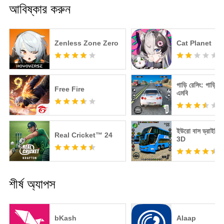
আবিষ্কার করুন
Zenless Zone Zero
Cat Planet
গাড়ি রেসিং: গাড়ি গ
Free Fire
এমবি
ইউরো বাস ড্রাইভিং 
Real Cricket™ 24
3D
শীর্ষ অ্যাপস
bKash
Alaap