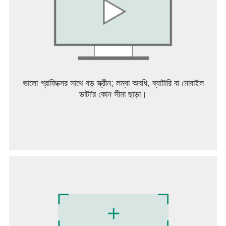
রমজান উৎসবের বার্তা ✓
গান ছাড়া স্তোত্র ✓
ধর্মীয় দিন ✓
মেসনেভী শরীফ ✓
আরবি পাঠ ✓
তিন মাস ✓
ধর্মীয় রেডিও অনলাইন ✓ শুনুন
সরাসরি সম্প্রচার (মক্কা-মদিনা) ✓
ভালো গ্রাফিক্সের সাথে বড় স্ক্রীন; লম্বা অবধি, ব্যাটারি বা মোবাইল
ফটো গ্যালারি (মক্কা-মদিনা-কুদস) ✓
ডাটা'র কোন সীমা ছাড়া।
নোটপ্যাড (অ্যাপে মনে রাখার জায়গাগুলি সংরক্ষণ করুন) ✓৷
করণীয় তালিকা ✓
আমাদের সামাজিক মিডিয়া অ্যাকাউন্ট ✓
জিকিরমাটিক ✓
ফেভারিট ফিচারে যোগ করুন (আপনার প্রিয় অংশগুলি সংরক্ষণ করতে) ✓
এই অ্যাপ্লিকেশনটির সাথে, আপনি আপনার সাথে একটি লাইব্রেরি বহন
করবেন।
আপনার প্রিয়জনকে আমাদের অ্যাপটি সুপারিশ করার জন্য আপনাকে
ধন্যবাদ।