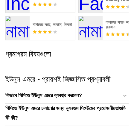
নামাজের সময়ঃ আযা
নামাজের সময়, আজান, কিবলা
কুরআন
গ্রমাগরম বিষয়গুলো
ইউনুস এমরে - প্রায়শই জিজ্ঞাসিত প্রশ্নাবলী
কিভাবে পিসিতে ইউনুস এমরে ব্যবহার করবেন?
পিসিতে ইউনুস এমরে চালানোর জন্য ন্যূনতম সিস্টেমের প্রয়োজনীয়তাগুলি
কী কী?