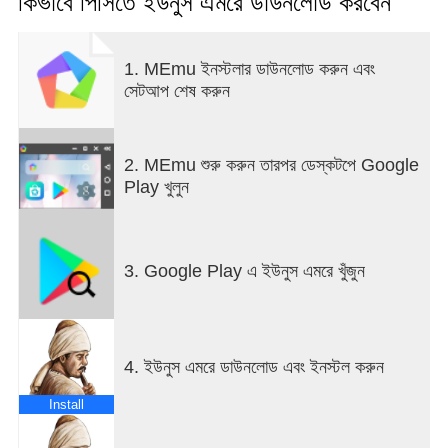
কিভাবে পিসিতে ইউনুস এমরে ডাউনলোড করবেন
দিনের বেলায় আসা অর্থপূর্ণ আয়াত, হাদিস এবং বাণীগুলি দিয়ে আপনিও
সচেতনতা তৈরি করেন, কখনও আপনাকে খুশি করেন এবং কখনও আপনাকে
চিন্তা করতে পারেন এবং আপনার আধ্যাত্মিকতায় অবদান রাখেন।
1. MEmu ইনস্টলার ডাউনলোড করুন এবং
সেটআপ শেষ করুন
সমৃদ্ধ বিষয়বস্তু:
2. MEmu শুরু করুন তারপর ডেস্কটপে Google
Play খুলুন
ইউনুস এমরে ✓ এর সমস্ত পর্ব
ইউনুস এমরের জীবন ও কবিতা ✓
Hacı Bayram-ı veli ✓
পাখিদের যাত্রা ✓
3. Google Play এ ইউনুস এমরে খুঁজুন
মেভলানা সিরিজ শীঘ্রই আসছে ✓
ধর্মীয় টিভি সিরিজের সিনেমা ✓
শান্তি প্রদানকারী প্রকাশনা (Hz. ইউসুফ, এবং আয়াত হাদীস প্রকাশনা,
অনুকরণীয় গল্প) ✓
4. ইউনুস এমরে ডাউনলোড এবং ইনস্টল করুন
তুর্কি ভাষায় পবিত্র কুরআন ✓
আরবি লেখা ✓
Install
পবিত্র কুরআন ✓
অডিও সহ পবিত্র কুরআন শোনা ✓