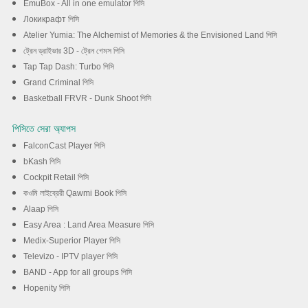
EmuBox - All in one emulator পিসি
Локикрафт পিসি
Atelier Yumia: The Alchemist of Memories & the Envisioned Land পিসি
ট্রেন ড্রাইভার 3D - ট্রেন গেমস পিসি
Tap Tap Dash: Turbo পিসি
Grand Criminal পিসি
Basketball FRVR - Dunk Shoot পিসি
পিসিতে সেরা অ্যাপস
FalconCast Player পিসি
bKash পিসি
Cockpit Retail পিসি
কওমি লাইব্রেরী Qawmi Book পিসি
Alaap পিসি
Easy Area : Land Area Measure পিসি
Medix-Superior Player পিসি
Televizo - IPTV player পিসি
BAND - App for all groups পিসি
Hopenity পিসি