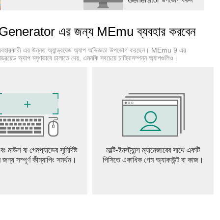
Generator উপভোগ করুন
nerator এর জন্য MEmu ব্যবহার করবেন
্যবহারকারী এর উন্নত অ্যান্ড্রয়েড অ্যাপ অভিজ্ঞতা উপভোগ করছেন। MEmu 9 এর
্ড্রয়েড অ্যাপ মসৃণভাবে চালাতে দেয়, এমনকি সবচেয়ে চাহিদাসম্পন্ন অ্যাপগুলিও।
বং মাউস বা গেমপ্যাডের সুনির্দিষ্ট
মাল্টি-ইনস্ট্যান্স ম্যানেজারের সাথে একটি
ের জন্য সম্পূর্ণ কীম্যাপিং সমর্থন।
পিসিতে একাধিক গেম অ্যাকাউন্ট বা কাজ।