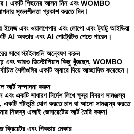
 দরকার। একটি পিছনের আসন নিন এবং WOMBO
ার সৃজনশীলতা প্রকাশ করতে দিন।
- যেমন "এলিয়েন স্পেস স্টেশন" বা "রেইনবো ফরেস্ট" - একটি স্টাইল বেছে নিন
ন!
েজ এবং ওয়ালপেপার এবং লোগো এবং ট্যাটু আইডিয়া
ি AI অবতার এবং AI পোর্ট্রেটও পেতে পারেন।
র সাথে স্টাইলগুলি অন্বেষণ করুন
া গাঢ় এবং আরও ডিস্টোপিয়ান কিছু খুঁজছেন, WOMBO
চিত শৈলীগুলির একটি অ্যারে দিয়ে আচ্ছাদিত করেছেন।
াল আর্ট সম্পাদনা করুন
ং একটি সাধারণ নির্দেশ লিখে ক্ষুদ্র বিবরণ সামঞ্জস্য
ন, একটি পটভূমি যোগ করতে চান বা আলো সামঞ্জস্য করতে
নার নিজস্ব এআই জেনারেটেড আর্ট তৈরি করুন!
জ ক্রিয়েটর এবং পিকচার মেকার