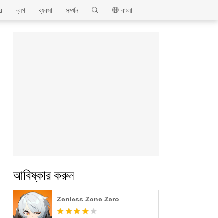
MEmu
ার
ব্লগ
ব্যবসা
সমর্থন
বাংলা
আবিষ্কার করুন
Zenless Zone Zero