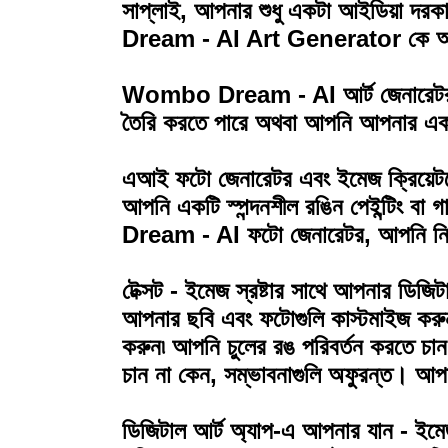
করতে পারেন।
সাপ্লাই, আপনার শুধু একটা আইডিয়া
Dream - AI Art Generator কে আপন
এটা ম্যাজিকের মতো: আপনি স্বপ্নে যা আঁকতে চান তা টাইপ করুন 
(বাস্তববাদী, ভিএফএক্স, অ্যানিমে, অবতার ইত্যাদি) এবং তৈরি করু
Wombo Dream - AI আর্ট জেনারেটর ইম
তৈরি করতে পারে অথবা আপনি আপনার একট
এআই ফটো জেনারেটর এবং ইমেজ ক্রিয়েটরে
আপনি একটি স্পন্দনশীল রঙিন পেইন্টিং ব
Dream - AI ফটো জেনারেটর, আপনি নির্বা
টেক্সট - ইমেজ স্রষ্টার সাথে আপনার ডিজিট
আপনার ছবি এবং ফটোগুলি কাস্টমাইজ করুন এব
করুন৷ আপনি চুলের রঙ পরিবর্তন করতে চা
চান না কেন, সম্ভাবনাগুলি অফুরন্ত। আপ
ডিজিটাল আর্ট অ্যাপ-এ আপনার যান - ইমে