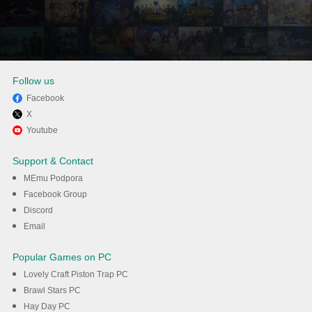
Follow us
Facebook
X
Užívejte si používání EduPage
Youtube
na PC s MEmu
Support & Contact
MEmu Podpora
Stáhnout
Facebook Group
Discord
Email
Popular Games on PC
Lovely Craft Piston Trap PC
Brawl Stars PC
Hay Day PC