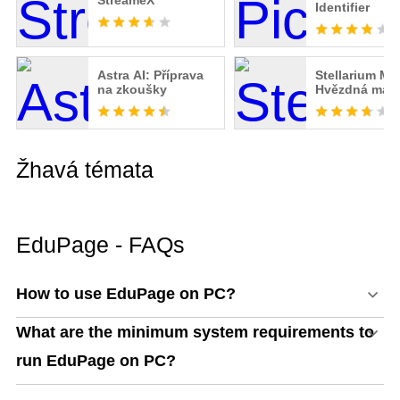
StreameX
Identifier
Astra AI: Příprava
Stellarium M
na zkoušky
Hvězdná map
Žhavá témata
EduPage - FAQs
How to use EduPage on PC?
What are the minimum system requirements to
run EduPage on PC?