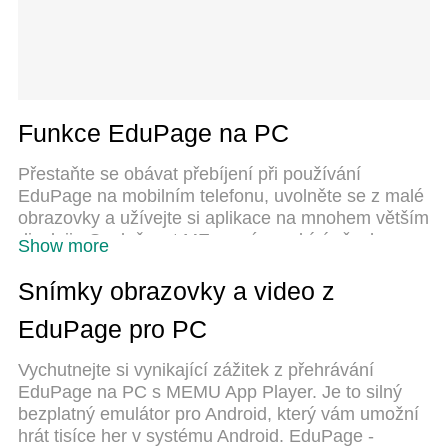
Funkce EduPage na PC
Přestaňte se obávat přebíjení při používání
EduPage na mobilním telefonu, uvolněte se z malé
obrazovky a užívejte si aplikace na mnohem větším
displeji. „Společnost MEmu vám nabízí všechny
Show more
překvapivé funkce, které jste očekávali: rychlá
instalace a snadné nastavení, intuitivní ovládání,
Snímky obrazovky a video z
žádná omezení baterií, mobilní data a rušivá volání.
EduPage pro PC
Zcela nový přístroj MEmu 9 je nejlepší volbou
použití EduPage ve vašem počítači. díky naší
Vychutnejte si vynikající zážitek z přehrávání
absorpci umožňuje správce více instancí otevření 2
EduPage na PC s MEMU App Player. Je to silný
nebo více účtů současně. A co je nejdůležitější, náš
bezplatný emulátor pro Android, který vám umožní
exkluzivní emulační modul může uvolnit plný
hrát tisíce her v systému Android. EduPage -
potenciál vašeho počítače, učinit vše plynulým a