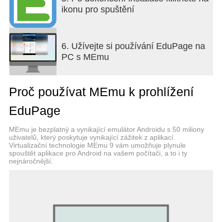
prohlížet a označit je jako hotové. Budou vás
ikonu pro spuštění
milovat!
Rozvrh
Stáhněte si váš rozvrh k prohlížení offline. (Škola
6. Užívejte si používání EduPage na
musí používat aSc TimeTables. Vyzkoušejte
PC s MEmu
zdarma na http://www.asctimetables.com)
Zástupy
Zkontrolujte každodenní změny zástupů přímo z
Proč používat MEmu k prohlížení
vašeho mobilu. Součástí jsou notifikace typu push.
(Škola musí používat aSc Substitutions).
EduPage
E-learning
Vytvářejte pro své studenty interaktivní testy.
MEmu je bezplatný a vynikající emulátor Androidu s 50 miliony
Výsledky jsou automaticky sbírány a zadání jsou
uživatelů, který poskytuje vynikající zážitek z aplikací.
vyhodnocována.
Virtualizační technologie MEmu 9 vám umožňuje plynule
spouštět aplikace pro Android na vašem počítači, a to i ty
Školní jídelna
nejnáročnější.
Prohlédněte si týdenní měnu. Rovněž lze objednat
nebo zrušit jídlo na každý den.
Vše je automatické
Cokoli, co učitelé vloží, automaticky generuje
upozornění na váš mobilní telefon. Díky tomu už
nemusíte každou chvíli kontrolovat webové stránky.