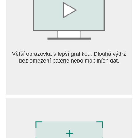
Pro učitele
Vkládání známek a domácích úkolů si můžete
vyzkoušet, i když vaše škola EduPage nepoužívá.
Pokud přidáte e-mailové adresy rodičů, budou moci
tuto aplikaci používat ke kontrole toho, co vložíte.
Také budete moci pozvat vaše kolegy a sdílet s
nimi různá data!
Pro školní správce:
Větší obrazovka s lepší grafikou; Dlouhá výdrž
Přejděte na www.edupage.org, kde naleznete více
bez omezení baterie nebo mobilních dat.
informací o tom, jak by vaše škola mohla využívat
EduPage!