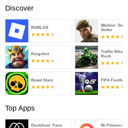
Discover
Warline: Snip
ROBLOX
Strike
Traffic Bike R
Kingshot
Rush
Brawl Stars
FIFA Football
Top Apps
Doublicat: Face
Mi Fitness (X