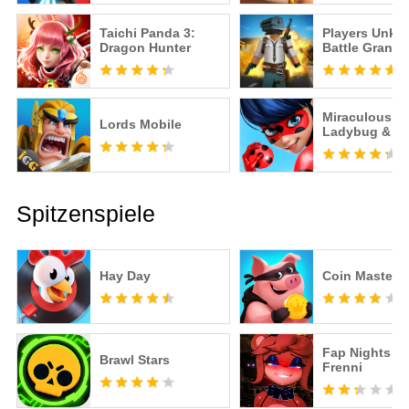
Taichi Panda 3:
Players Unk
Dragon Hunter
Battle Grand
Miraculous
Lords Mobile
Ladybug & Ca
– Offizielles S
Spitzenspiele
Hay Day
Coin Master
Fap Nights at
Brawl Stars
Frenni