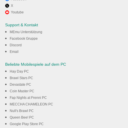
X
Viel Spaß beim Spielen von
Youtube
TRANSFORMERS Kämpfer auf
Support & Kontakt
dem PC mit MEmu
MEmu Unterstützung
Facebook Gruppe
Discord
Herunterladen
Email
Beliebte Mobilespiele auf dem PC
Hay Day PC
Brawl Stars PC
Devastate PC
Coin Master PC
Fap Nights at Frenni PC
MECCHA CHAMELEON PC
Null's Brawl PC
Queen Bee! PC
Google Play Store PC