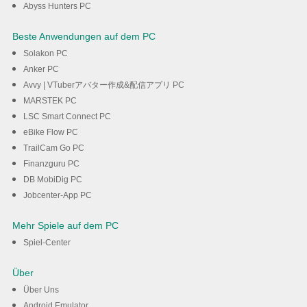
Abyss Hunters PC
Beste Anwendungen auf dem PC
Solakon PC
Anker PC
Avvy | VTuberアバター作成&配信アプリ PC
MARSTEK PC
LSC Smart Connect PC
eBike Flow PC
TrailCam Go PC
Finanzguru PC
DB MobiDig PC
Jobcenter-App PC
Mehr Spiele auf dem PC
Spiel-Center
Über
Über Uns
Android Emulator