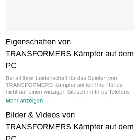
Eigenschaften von
TRANSFORMERS Kämpfer auf dem
PC
Bei all Ihrer Leidenschaft für das Spielen von
TRANSFORMERS Kämpfer sollten Ihre Hände
nicht auf einen winzigen Bildschirm Ihres Telefons
beschränkt sein. Spielen Sie wie ein Profi und
Mehr anzeigen
übernehmen Sie die volle Kontrolle über Ihr Spiel
mit Tastatur und Maus. MEmu bietet Ihnen all die
Bilder & Videos von
Dinge, die Sie erwarten. Laden Sie
TRANSFORMERS Kämpfer auf dem
TRANSFORMERS Kämpfer herunter und spielen
Sie es auf dem PC. Spielen Sie so lange, wie Sie
PC