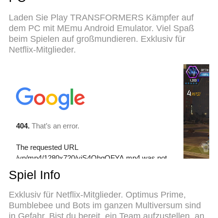
wollen, ohne Grenzwerte für Akku, mobile Daten
und störende Anrufe. Das brandneue MEmu 9 ist
Laden Sie Play TRANSFORMERS Kämpfer auf
die beste Wahl, um TRANSFORMERS Kämpfer auf
dem PC mit MEmu Android Emulator. Viel Spaß
dem PC zu spielen. Das exquisite voreingestellte
beim Spielen auf großmundieren. Exklusiv für
Tastaturbelegungssystem, das mit unserem
Netflix-Mitglieder.
Fachwissen vorbereitet wurde, macht
TRANSFORMERS Kämpfer zu einem echten PC-
Spiel. Der MEmu Multi-Instanz-Manager ermöglicht
das Spielen von 2 oder mehr Konten auf
demselben Gerät. Und das Wichtigste: Unsere
exklusive Emulations-Engine kann das volle
Potenzial Ihres PCs freisetzen und für reibungslose
Abläufe sorgen.
Spiel Info
Exklusiv für Netflix-Mitglieder. Optimus Prime,
Bumblebee und Bots im ganzen Multiversum sind
in Gefahr. Bist du bereit, ein Team aufzustellen, an