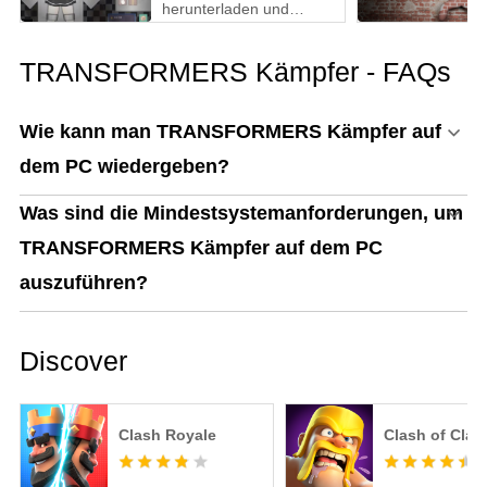
herunterladen und
spielen: Der ultimative
Gaming-Guide mit MEmu
TRANSFORMERS Kämpfer - FAQs
Play
Wie kann man TRANSFORMERS Kämpfer auf
dem PC wiedergeben?
Was sind die Mindestsystemanforderungen, um
TRANSFORMERS Kämpfer auf dem PC
auszuführen?
Discover
Clash Royale
Clash of Clan