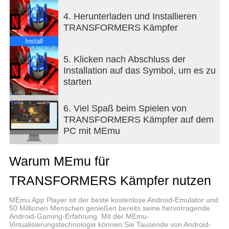
4. Herunterladen und Installieren
Bitte beachten Sie, dass die Informationen zur
TRANSFORMERS Kämpfer
Datensicherheit für Informationen gelten, die in
dieser App gesammelt und verwendet werden. In
Install
der Netflix-Datenschutzerklärung erfahren Sie mehr
5. Klicken nach Abschluss der
über die Informationen, die wir in diesem und
Installation auf das Symbol, um es zu
anderen Kontexten, einschließlich der
starten
Kontoregistrierung, sammeln und verwenden.
6. Viel Spaß beim Spielen von
TRANSFORMERS Kämpfer auf dem
PC mit MEmu
Warum MEmu für
TRANSFORMERS Kämpfer nutzen
MEmu App Player ist der beste kostenlose Android-Emulator und
50 Millionen Menschen genießen bereits seine hervorragende
Android-Gaming-Erfahrung. Mit der MEmu-
Virtualisierungstechnologie können Sie Tausende von Android-