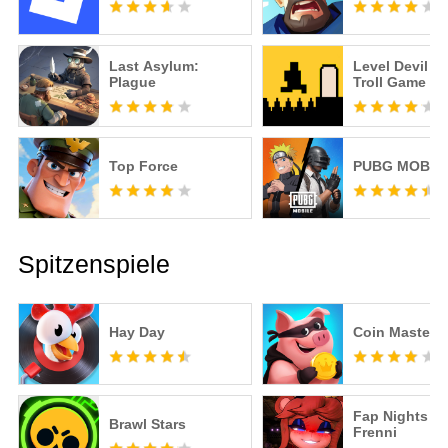
Last Asylum:
Level Devil -
Plague
Troll Game
Top Force
PUBG MOBIL
Spitzenspiele
Hay Day
Coin Master
Fap Nights at
Brawl Stars
Frenni