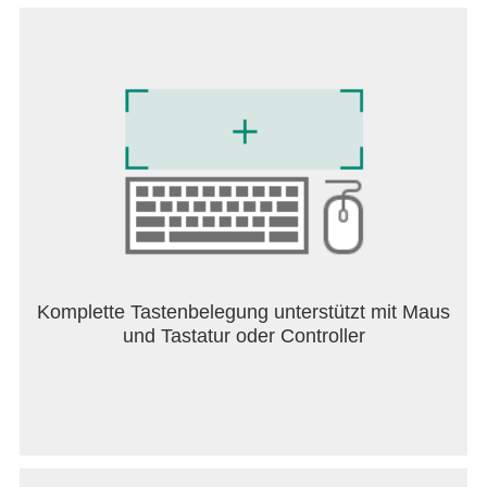
claustrophobic spaces that heighten suspense. The
alien creatures are designed to be grotesque yet
believable, adding to the game’s unsettling
atmosphere. In summary, Quantum Resonance
offers a gripping blend of survival horror, strategic
gameplay, and immersive storytelling. It challenges
players to confront their fears, think critically, and
adapt quickly in an environment where every
decision can mean the difference between life and
death. For fans of atmospheric horror and sci-fi
thrillers, this game promises a memorable and
intense journey into the depths of human and
cosmic terror.
Komplette Tastenbelegung unterstützt mit Maus
und Tastatur oder Controller