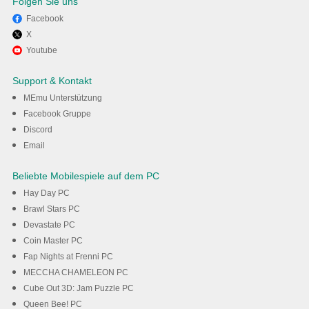
Folgen Sie uns
Facebook
X
Viel Spaß beim Spielen von
Youtube
Quantum Resonance auf dem
Support & Kontakt
PC mit MEmu
MEmu Unterstützung
Facebook Gruppe
Discord
Herunterladen
Email
Beliebte Mobilespiele auf dem PC
Hay Day PC
Brawl Stars PC
Devastate PC
Coin Master PC
Fap Nights at Frenni PC
MECCHA CHAMELEON PC
Cube Out 3D: Jam Puzzle PC
Queen Bee! PC