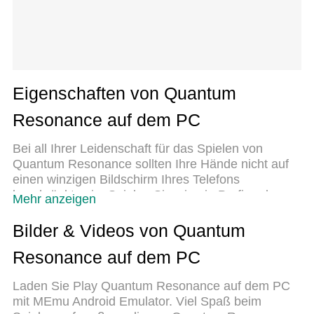
Eigenschaften von Quantum
Resonance auf dem PC
Bei all Ihrer Leidenschaft für das Spielen von
Quantum Resonance sollten Ihre Hände nicht auf
einen winzigen Bildschirm Ihres Telefons
beschränkt sein. Spielen Sie wie ein Profi und
Mehr anzeigen
übernehmen Sie die volle Kontrolle über Ihr Spiel
mit Tastatur und Maus. MEmu bietet Ihnen all die
Bilder & Videos von Quantum
Dinge, die Sie erwarten. Laden Sie Quantum
Resonance auf dem PC
Resonance herunter und spielen Sie es auf dem
PC. Spielen Sie so lange, wie Sie wollen, ohne
Laden Sie Play Quantum Resonance auf dem PC
Grenzwerte für Akku, mobile Daten und störende
mit MEmu Android Emulator. Viel Spaß beim
Anrufe. Das brandneue MEmu 9 ist die beste Wahl,