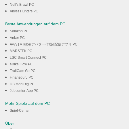
Null's Brawl PC
Abyss Hunters PC
Beste Anwendungen auf dem PC
Solakon PC
Anker PC
Avvy | VTuberアバター作成&配信アプリ PC
MARSTEK PC
LSC Smart Connect PC
eBike Flow PC
TrailCam Go PC
Finanzguru PC
DB MobiDig PC
Jobcenter-App PC
Mehr Spiele auf dem PC
Spiel-Center
Über