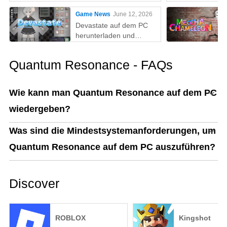
Game News
June 12, 2026
Devastate auf dem PC
herunterladen und
spielen: Der ultimative
Gaming-Guide mit MEmu
Quantum Resonance - FAQs
Play
Wie kann man Quantum Resonance auf dem PC
wiedergeben?
Was sind die Mindestsystemanforderungen, um
Quantum Resonance auf dem PC auszuführen?
Discover
ROBLOX
Kingshot