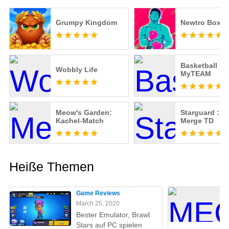
Grumpy Kingdom
Newtro Boxin
Basketball Sl
Wobbly Life
MyTEAM
Meow's Garden:
Starguard : E
Kachel-Match
Merge TD
Heiße Themen
Game Reviews
March 25, 2020
Bester Emulator, Brawl
Stars auf PC spielen