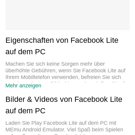
Eigenschaften von Facebook Lite
auf dem PC
Machen Sie sich keine Sorgen mehr über
überhöhte Gebühren, wenn Sie Facebook Lite auf
Ihrem Mobiltelefon verwenden, befreien Sie sich
von dem winzigen Bildschirm und genießen Sie die
Mehr anzeigen
Nutzung der App auf einem viel größeren Display.
Von nun an können Sie Ihre App mit Tastatur und
Bilder & Videos von Facebook Lite
Maus im Vollbildmodus nutzen. MEmu bietet Ihnen
auf dem PC
all die überraschenden Funktionen, die Sie erwartet
haben: schnelle Installation und einfache
Laden Sie Play Facebook Lite auf dem PC mit
Einrichtung, intuitive Steuerung, keine
MEmu Android Emulator. Viel Spaß beim Spielen
Einschränkungen mehr durch Batterie, mobile