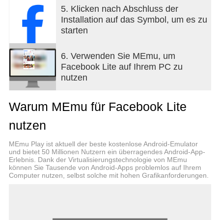
Über Facebook:
5. Klicken nach Abschluss der
• Sende deinen Freunden Nachrichten und führe
Installation auf das Symbol, um es zu
Unterhaltungen mit Gruppen
starten
• Erhalte Benachrichtigungen, wenn Freunde deine
Beiträge kommentieren oder mit „Gefällt mir“
markieren
6. Verwenden Sie MEmu, um
• Finde heraus, was deine Freunde machen
Facebook Lite auf Ihrem PC zu
• Teile Updates und Fotos
nutzen
• Kaufe und verkaufe auf Facebook Marketplace in
deiner Gegend
Warum MEmu für Facebook Lite
Early Access: Jetzt ist es möglich, die nächste
nutzen
Version von Facebook Lite bereits vorab als Beta-
Tester auszuprobieren. Registriere dich hier:
MEmu Play ist aktuell der beste kostenlose Android-Emulator
https://play.google.com/apps/testing/com.facebook.lit
und bietet 50 Millionen Nutzern ein überragendes Android-App-
Erlebnis. Dank der Virtualisierungstechnologie von MEmu
können Sie Tausende von Android-Apps problemlos auf Ihrem
Computer nutzen, selbst solche mit hohen Grafikanforderungen.
Hast du Probleme beim Herunterladen oder
Installieren der App? Siehe
https://www.facebook.com/help/fblite
Benötigst du weitere Hilfe? Bitte informiere uns