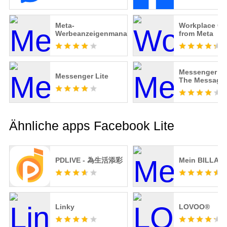
Meta-
Workplace Ch
Werbeanzeigenmanager
from Meta
Messenger Ki
Messenger Lite
The Messagi
Ähnliche apps Facebook Lite
PDLIVE - 為生活添彩
Mein BILLA
Linky
LOVOO®