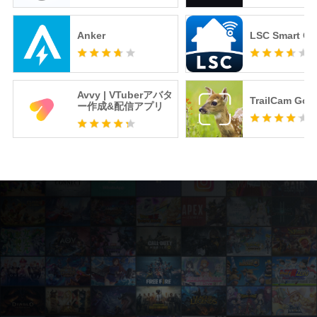
Anker
LSC Smart Co
Avvy | VTuberアバタ
TrailCam Go
ー作成&配信アプリ