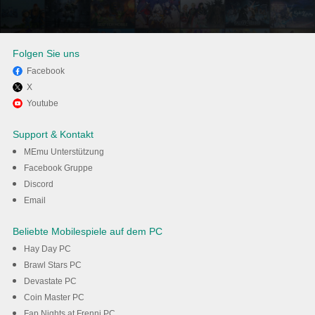
Folgen Sie uns
Facebook
X
Verwenden Sie MEmu, um
Youtube
Facebook Lite auf Ihrem PC zu
Support & Kontakt
nutzen
MEmu Unterstützung
Facebook Gruppe
Discord
Herunterladen
Email
Beliebte Mobilespiele auf dem PC
Hay Day PC
Brawl Stars PC
Devastate PC
Coin Master PC
Fap Nights at Frenni PC