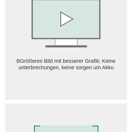
genauer über das Problem:
https://www.facebook.com/help/contact/6407328693
Facebook ist nur für Personen ab 13 Jahren
verfügbar.
Nutzungsbedingungen:
http://m.facebook.com/terms.php
BGrößeres Bild mit besserer Grafik; Keine
unterbrechungen, keine sorgen um Akku