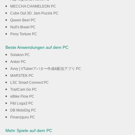
MECCHA CHAMELEON PC
Cube Out 3D: Jam Puzzle PC
Queen Bee! PC
Null's Brawl PC
Pony Torture PC
Beste Anwendungen auf dem PC
Solakon PC
Anker PC
Avvy | VTuberアバター作成&配信アプリ PC
MARSTEK PC
LSC Smart Connect PC
TrailCam Go PC
eBike Flow PC
P&I Loga3 PC
DB MobiDig PC
Finanzguru PC
Mehr Spiele auf dem PC