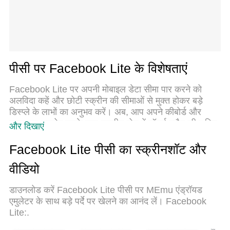
पीसी पर Facebook Lite के विशेषताएं
Facebook Lite पर अपनी मोबाइल डेटा सीमा पार करने को
अलविदा कहें और छोटी स्क्रीन की सीमाओं से मुक्त होकर बड़े
डिस्प्ले के लाभों का अनुभव करें। अब, आप अपने कीबोर्ड और
माउस का उपयोग करके फुल-स्क्रीन मोड में टॉपर्स क्लैन की शक्ति
और दिखाएं
का अनुभव कर सकते हैं। MEmu Play में वे सभी बेहतरीन
सुविधाएँ हैं जिनकी आप अपेक्षा करते हैं: त्वरित इंस्टॉलेशन और
Facebook Lite पीसी का स्क्रीनशॉट और
आसान सेटअप, सहज नियंत्रण, बैटरी की आवश्यकता नहीं, और
वीडियो
कोई डेटा या कॉल समय सीमा नहीं। नया MEmu 9 आपके कंप्यूटर
पर Facebook Lite का उपयोग करने के लिए सबसे अच्छा
डाउनलोड करें Facebook Lite पीसी पर MEmu एंड्रॉयड
विकल्प है। हमारा मालिकाना मल्टी-इंस्टेंस मैनेजर एक साथ दो या
एमुलेटर के साथ बड़े पर्दे पर खेलने का आनंद लें। Facebook
अधिक खातों को चलाने का समर्थन करता है। इससे भी महत्वपूर्ण
Lite:.
बात यह है कि हमारा अनूठा इम्यूलेशन इंजन आपके कंप्यूटर के
प्रदर्शन का पूरा उपयोग करता है, जिससे एक सहज और निर्बाध