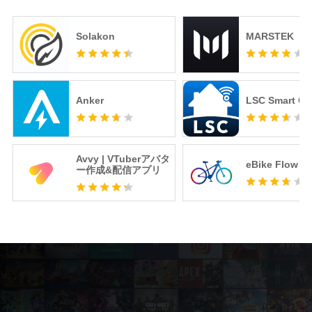
Solakon
MARSTEK
Anker
LSC Smart Co
Avvy | VTuberアバタ
eBike Flow
ー作成&配信アプリ