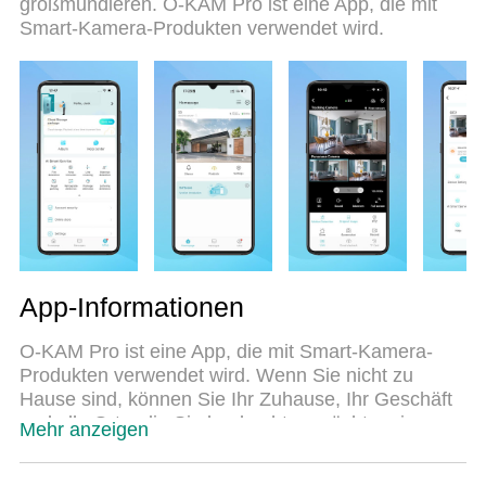
großmundieren. O-KAM Pro ist eine App, die mit
Daten und störende Anrufe. Der brandneue MEmu
Smart-Kamera-Produkten verwendet wird.
9 ist die beste Wahl für die Nutzung von O-KAM
Pro auf Ihrem Computer. Mit unserer Absorption
kodiert, ermöglicht der Multi-Instanz-Manager die
Eröffnung von 2 oder mehr Konten zur gleichen
Zeit. Und das Wichtigste, unsere exklusive
Emulations-Engine kann das volle Potenzial Ihres
PCs freisetzen und alles reibungslos und
angenehm gestalten.
App-Informationen
O-KAM Pro ist eine App, die mit Smart-Kamera-
Produkten verwendet wird. Wenn Sie nicht zu
Hause sind, können Sie Ihr Zuhause, Ihr Geschäft
und alle Orte, die Sie beobachten möchten, im
Mehr anzeigen
Auge behalten.