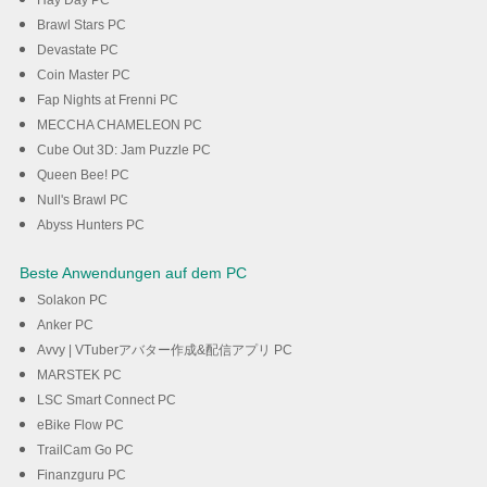
Hay Day PC
Brawl Stars PC
Devastate PC
Coin Master PC
Fap Nights at Frenni PC
MECCHA CHAMELEON PC
Cube Out 3D: Jam Puzzle PC
Queen Bee! PC
Null's Brawl PC
Abyss Hunters PC
Beste Anwendungen auf dem PC
Solakon PC
Anker PC
Avvy | VTuberアバター作成&配信アプリ PC
MARSTEK PC
LSC Smart Connect PC
eBike Flow PC
TrailCam Go PC
Finanzguru PC