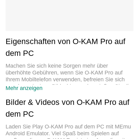
Eigenschaften von O-KAM Pro auf
dem PC
Machen Sie sich keine Sorgen mehr über
überhöhte Gebühren, wenn Sie O-KAM Pro auf
Ihrem Mobiltelefon verwenden, befreien Sie sich
von dem winzigen Bildschirm und genießen Sie die
Mehr anzeigen
Nutzung der App auf einem viel größeren Display.
Von nun an können Sie Ihre App mit Tastatur und
Bilder & Videos von O-KAM Pro auf
Maus im Vollbildmodus nutzen. MEmu bietet Ihnen
dem PC
all die überraschenden Funktionen, die Sie erwartet
haben: schnelle Installation und einfache
Laden Sie Play O-KAM Pro auf dem PC mit MEmu
Einrichtung, intuitive Steuerung, keine
Android Emulator. Viel Spaß beim Spielen auf
Einschränkungen mehr durch Batterie, mobile