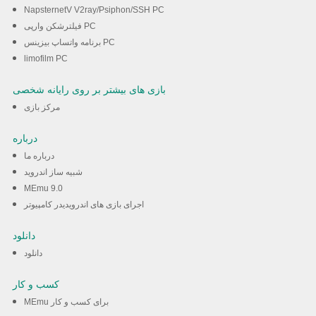
NapsternetV V2ray/Psiphon/SSH PC
فیلترشکن وارپی PC
برنامه واتساپ بیزینس PC
limofilm PC
بازی های بیشتر بر روی رایانه شخصی
مرکز بازی
درباره
درباره ما
شبیه ساز اندروید
MEmu 9.0
اجرای بازی های اندرویدیدر کامپیوتر
دانلود
دانلود
کسب و کار
MEmu برای کسب و کار