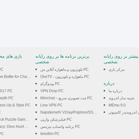
بیشتر بر روی رایانه
برترین برنامه ها بر روی رایانه
بازی های محب
شخصی
شخصی
مرکز بازی
تلویزیون و ماهواره آنلاین من PC
PC
OneTV - ماهواره و تلویزیون PC
le for Chatting & Fun PC
درباره
ویدوگرام PC
درباره ما
VPN Drop PC
 2017 PC
شبیه ساز اندروید
Minichat – چت تصویری سریع PC
Depth PC
ress Up & Style PC
Line VPN PC
MEmu 9.0
اندرویدیدر کامپیوتر
NapsternetV V2ray/Psiphon/SSH PC
C
فیلترشکن وارپی PC
k Puzzle Game PC
برنامه واتساپ بیزینس PC
o Hunt & Shooter 3D PC
 PC
limofilm PC