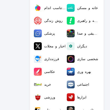
‏خانه و مسکن
بهداشت و تناسب اندام
‏نقشه و راهبری
روش زندگی
موسیقی و صدا
پزشکی
دیگران
اخبار و مجلات
شخصی سازی
‏فرزندداری
بهره وری
عکاسی
اجتماعی
خرید
ابزارها
ورزشی