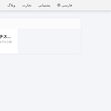
MEmu
فارسی
پشتیبانی
تجارت
وبلاگ
م
[777Real]パチスロ 炎炎ノ消防隊
 Co.,Ltd.