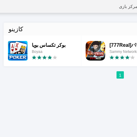
رکز بازی
کازینو
بوكر تكساس بويا
Boyaa
Sammy Networks
1